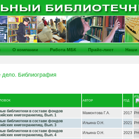
и
О компании
Работа МБК
Прайс-лист
Наши 
 дело. Библиография
ИЗ
ОЛОВОК
АВТОР
ГОД
ые библиотеки в составе фондов
Мамонтова Г.А.
2017
Р
ийских книгохранилищ. Вып. 1
ые библиотеки в составе фондов
Ильина О.Н.
2021
Р
ийских книгохранилищ. Вып. 3
ые библиотеки в составе фондов
Ильина О.Н.
2023
Р
ийских книгохранилищ. Вып. 4