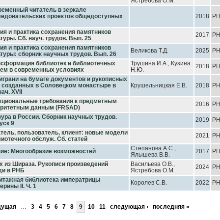
Ястребова О.М.
ременный читатель в зеркале
ледовательских проектов общедоступных
2018
Р
ия и практика сохранения памятников
2017
Р
туры. Сб. науч. трудов. Вып. 25
ия и практика сохранения памятников
Великова Т.Д.
2025
Р
туры: сборник научных трудов. Вып. 26
нсформация библиотек и библиотечных
Трушина И.А., Кузина
2018
Р
тем в современных условиях
Н.Ю.
грани на бумаге документов и рукописных
, созданных в Соловецком монастыре в
Крушельницкая Е.В.
2018
Р
нач. XVII
кциональные требования к предметным
2016
Р
оритетным данным (FRSAD)
ура в России. Сборник научных трудов.
2019
Р
уск 9
тель, пользователь, клиент: новые модели
2021
Р
иотечного обслуж. Сб. статей
Степанова А.С.,
ие: Многообразие возможностей
2017
Р
Ялышева В.В.
 из Шираза. Рукописи произведений
Васильева О.В.,
2024
Р
ди в РНБ
Ястребова О.М.
итажная библиотека императрицы
Королев С.В.
2022
Р
ерины II. Ч. 1
дущая
…
3
4
5
6
7
8
9
10
11
следующая ›
последняя »