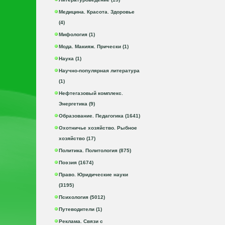
Медицина. Красота. Здоровье
(4)
Мифология (1)
Мода. Макияж. Прически (1)
Наука (1)
Научно-популярная литература
(1)
Нефтегазовый комплекс.
Энергетика (9)
Образование. Педагогика (1641)
Охотничье хозяйство. Рыбное
хозяйство (17)
Политика. Политология (875)
Поэзия (1674)
Право. Юридические науки
(3195)
Психология (5012)
Путеводители (1)
Реклама. Связи с