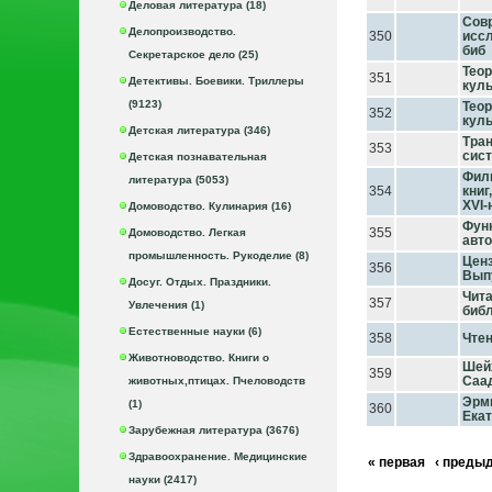
Деловая литература (18)
Сов
Делопроизводство.
350
исс
биб
Секретарское дело (25)
Теор
351
Детективы. Боевики. Триллеры
куль
(9123)
Теор
352
куль
Детская литература (346)
Тра
353
сис
Детская познавательная
Фили
литература (5053)
354
книг
XVI-
Домоводство. Кулинария (16)
Фун
355
Домоводство. Легкая
авт
промышленность. Рукоделие (8)
Ценз
356
Вып
Досуг. Отдых. Праздники.
Чита
357
Увлечения (1)
библ
Естественные науки (6)
358
Чтен
Животноводство. Книги о
Шейх
359
Саа
животных,птицах. Пчеловодств
Эрм
(1)
360
Екат
Зарубежная литература (3676)
Здравоохранение. Медицинские
« первая
‹ преды
науки (2417)