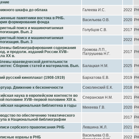
дение
нижного шкафа до облака
Галеева И.С.
2022
Р
менные памятники востока в РНБ.
Васильева О.В.
2020
Р
ория формирования фонда
дметный поиск и машиночитаемая
Голубцов С.В.
2017
Р
логизация. Вып. 2
дметный поиск и машиночитаемая
2022
Р
логизация. Вып. 3
блемы библиографирования содержания
Громова Л.П.,
од. и продолж. изданий России XVIII–
2017
Р
Патрушева Н.Г.
ла XX в.
блемы краеведческой деятельности
иотек: Сборник статей и материалов. Вып.
Балацкая Н.М.
2025
Р
ий русский киноплакат (1908-1919)
Бархатова Е.В.
2019
Р
ртуар. Движение к бесконечности
Соколинский Е.К.
2018
Р
ийская наука в европейском контексте во
Сперанская Н.М.
2021
Р
ой половине XVIII–первой половине XIX в.
ийская национальная библиотека в годы
Михеева Г.В.
2020
Р
водство по обеспечению тематического
2017
Р
тупа в Национальной библиографии
писи сербского правописания РНБ
Левшина Ж.Л.
2021
Р
Васильева О.В.,
описные кораны в РНБ
2022
Р