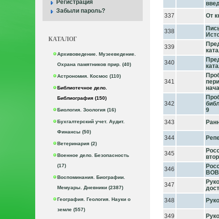
Регистрация
вве
Забыли пароль?
337
От к
Пись
338
Ист
КАТАЛОГ
Пре
339
ката
Архивоведение. Музееведение.
Пре
340
Охрана памятников прир. (40)
ката
Про
Астрономия. Космос (110)
341
пери
нача
Библиотечное дело.
Про
Библиография (150)
342
библ
9
Биология. Зоология (16)
Бухгалтерский учет. Аудит.
343
Ранн
Финансы (50)
344
Репе
Ветеринария (2)
Росс
345
Военное дело. Безопасность
втор
(17)
Росс
346
ВОВ
Воспоминания. Биографии.
Руко
347
Мемуары. Дневники (2387)
дос
География. Геология. Науки о
348
Руко
земле (557)
349
Рук