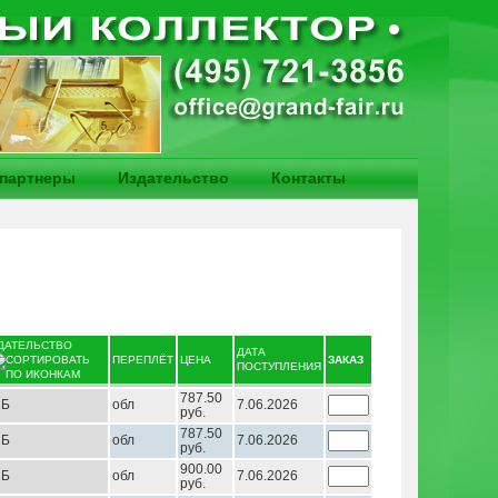
партнеры
Издательство
Контакты
ДАТЕЛЬСТВО
ДАТА
ПЕРЕПЛЁТ
ЦЕНА
ЗАКАЗ
ПОСТУПЛЕНИЯ
787.50
НБ
обл
7.06.2026
руб.
787.50
НБ
обл
7.06.2026
руб.
900.00
НБ
обл
7.06.2026
руб.