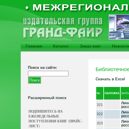
Главная
Каталог
Заказ книг
Новост
Поиск на сайте:
Библиотечное
Скачать в Excel
№
ОБЛОЖКА
ЗАГ
Расширенный поиск
Личн
321
росс
ПОДПИШИТЕСЬ НА
Личн
322
ЕЖЕНЕДЕЛЬНЫЕ
росс
ПОСТУПЛЕНИЯ КНИГ (ПРАЙС-
Личн
323
росс
ЛИСТ)