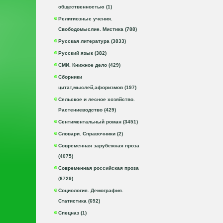
общественностью (1)
Религиозные учения.
Свободомыслие. Мистика (788)
Русская литература (3833)
Русский язык (382)
СМИ. Книжное дело (429)
Сборники
цитат,мыслей,афоризмов (197)
Сельское и лесное хозяйство.
Растениеводство (429)
Сентиментальный роман (3451)
Словари. Справочники (2)
Современная зарубежная проза
(4075)
Современная российская проза
(6729)
Социология. Демография.
Статистика (692)
Спецназ (1)