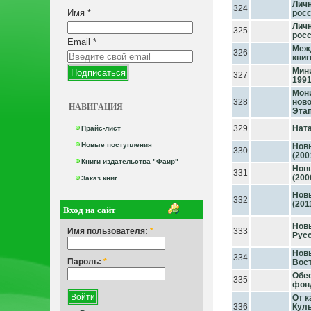
Личн
324
Имя
*
росс
Личн
325
росс
Email
*
Меж
326
книг
Мини
327
1991 
Мон
328
ново
НАВИГАЦИЯ
Этап
329
Нат
Прайс-лист
Новые поступления
Нов
330
(200
Книги издательства "Фаир"
Нов
331
(200
Заказ книг
Нов
332
(201
Вход на сайт
Новы
Имя пользователя:
*
333
Русс
Новы
334
Пароль:
*
Вос
Обе
335
фонд
От к
336
Куль