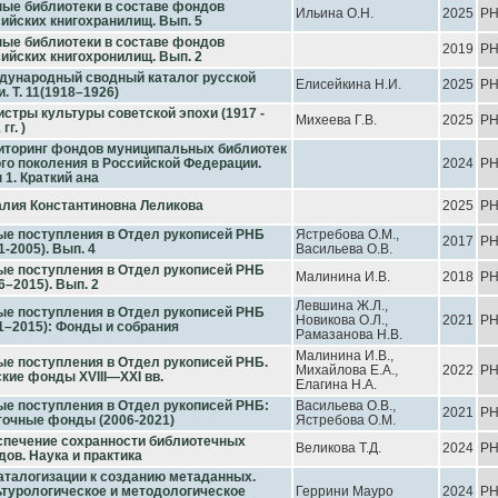
ые библиотеки в составе фондов
Ильина О.Н.
2025
Р
ийских книгохранилищ. Вып. 5
ые библиотеки в составе фондов
2019
Р
ийских книгохронилищ. Вып. 2
дународный сводный каталог русской
Елисейкина Н.И.
2025
Р
и. Т. 11(1918–1926)
стры культуры советской эпохи (1917 -
Михеева Г.В.
2025
Р
гг. )
иторинг фондов муниципальных библиотек
го поколения в Российской Федерации.
2024
Р
 1. Краткий ана
алия Константиновна Леликова
2025
Р
ые поступления в Отдел рукописей РНБ
Ястребова О.М.,
2017
Р
1-2005). Вып. 4
Васильева О.В.
ые поступления в Отдел рукописей РНБ
Малинина И.В.
2018
Р
6–2015). Вып. 2
Левшина Ж.Л.,
ые поступления в Отдел рукописей РНБ
Новикова О.Л.,
2021
Р
1–2015): Фонды и собрания
Рамазанова Н.В.
Малинина И.В.,
е поступления в Отдел рукописей РНБ.
Михайлова Е.А.,
2022
Р
кие фонды XVIII—XXI вв.
Елагина Н.А.
е поступления в Отдел рукописей РНБ:
Васильева О.В.,
2021
Р
точные фонды (2006-2021)
Ястребова О.М.
спечение сохранности библиотечных
Великова Т.Д.
2024
Р
ов. Наука и практика
аталогизации к созданию метаданных.
турологическое и методологическое
Геррини Мауро
2024
Р