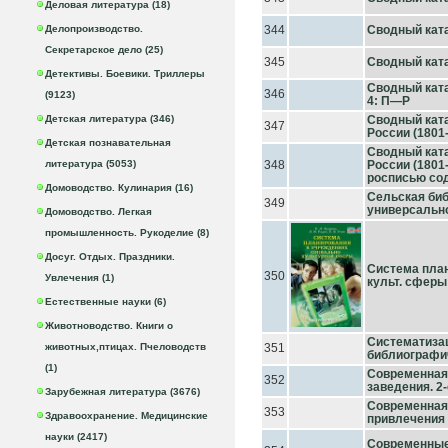
Деловая литература (18)
Делопроизводство.
344
Сводный катал
Секретарское дело (25)
345
Сводный катал
Детективы. Боевики. Триллеры
Сводный катал
346
(9123)
4: П—Р
Детская литература (346)
Сводный кат
347
России (1801-
Детская познавательная
Сводный кат
литература (5053)
348
России (1801-
росписью со
Домоводство. Кулинария (16)
Сельская би
349
универсальн
Домоводство. Легкая
промышленность. Рукоделие (8)
Досуг. Отдых. Праздники.
Система план
350
Увлечения (1)
культ. сферы
Естественные науки (6)
Животноводство. Книги о
Систематизац
животных,птицах. Пчеловодств
351
библиографи
(1)
Современная
352
заведения. 2-е
Зарубежная литература (3676)
Современная 
353
Здравоохранение. Медицинские
привлечения
науки (2417)
Современные 