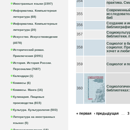
354
практика. См
Иностранные языки (1597)
Современный
Информатика. Компьютерная
355
исследовате
литература (68)
биб
Создание и 
Информатика. Компьютерные
356
библиографий
литература (20)
Социокульту
357
библиотеки. п
Искусство. Искусствоведение
(4078)
Социолог в б
358
социолог. Пр
Исторический роман.
хочет и люби
Приключения (2091)
История. История России.
359
Социолог и пс
Персоналии (7687)
Календари (1)
Комиксы (6)
Социологиче
360
Комиксы. Манга (16)
библиотеках: 
Кулинария. Пищевые
производства (815)
Культура. Культурология (503)
« первая
‹ предыдущая
…
3
Литература на иностранных
языках (5)
Литературоведение (15)