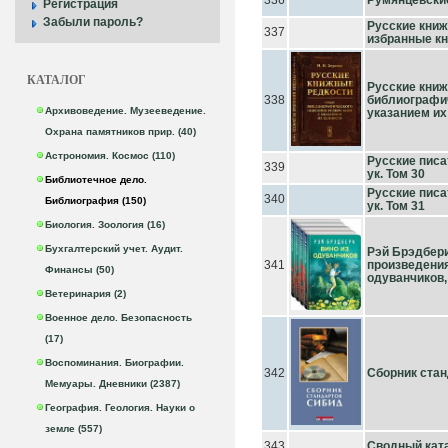
336
Румянцевские
Регистрация
Забыли пароль?
Русские книж
337
избранные кн
КАТАЛОГ
Русские книж
338
библиографич
Архивоведение. Музееведение.
указанием их
Охрана памятников прир. (40)
Астрономия. Космос (110)
Русские писа
339
ук. Том 30
Библиотечное дело.
Русские писа
340
Библиография (150)
ук. Том 31
Биология. Зоология (16)
Бухгалтерский учет. Аудит.
Рэй Брэдбер
341
произведения
Финансы (50)
одуванчиков,
Ветеринария (2)
Военное дело. Безопасность
(17)
Воспоминания. Биографии.
342
Сборник ста
Мемуары. Дневники (2387)
География. Геология. Науки о
земле (557)
343
Сводный катал