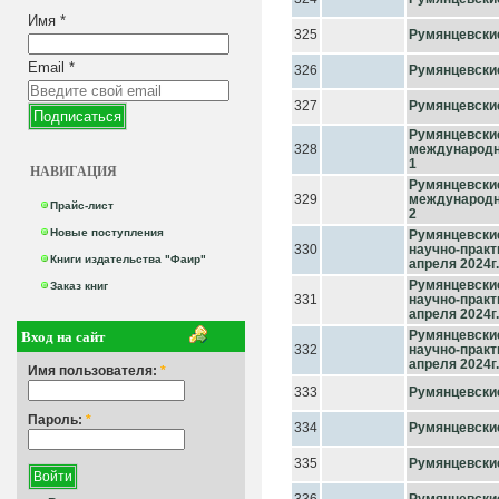
Имя
*
325
Румянцевские
Email
*
326
Румянцевские
327
Румянцевские
Румянцевски
328
международн
1
НАВИГАЦИЯ
Румянцевски
329
международн
Прайс-лист
2
Новые поступления
Румянцевски
330
научно-практ
Книги издательства "Фаир"
апреля 2024г.
Румянцевски
Заказ книг
331
научно-практ
апреля 2024г.
Вход на сайт
Румянцевски
332
научно-практ
апреля 2024г.
Имя пользователя:
*
333
Румянцевские
Пароль:
*
334
Румянцевские
335
Румянцевские