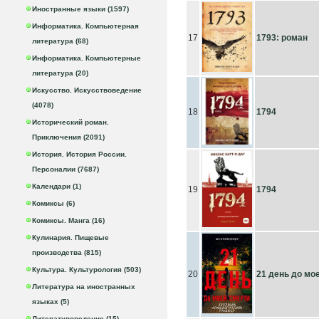
Иностранные языки (1597)
Информатика. Компьютерная
17
1793: роман
литература (68)
Информатика. Компьютерные
литература (20)
Искусство. Искусствоведение
(4078)
18
1794
Исторический роман.
Приключения (2091)
История. История России.
Персоналии (7687)
Календари (1)
19
1794
Комиксы (6)
Комиксы. Манга (16)
Кулинария. Пищевые
производства (815)
Культура. Культурология (503)
20
21 день до мо
Литература на иностранных
языках (5)
Литературоведение (15)