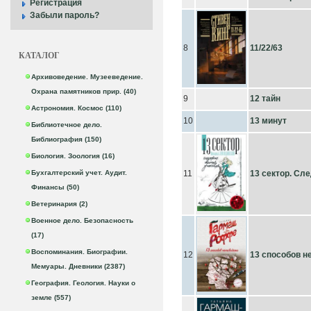
Регистрация
Забыли пароль?
8
11/22/63
КАТАЛОГ
Архивоведение. Музееведение.
Охрана памятников прир. (40)
9
12 тайн
Астрономия. Космос (110)
10
13 минут
Библиотечное дело.
Библиография (150)
Биология. Зоология (16)
Бухгалтерский учет. Аудит.
11
13 сектор. Сл
Финансы (50)
Ветеринария (2)
Военное дело. Безопасность
(17)
Воспоминания. Биографии.
12
13 способов н
Мемуары. Дневники (2387)
География. Геология. Науки о
земле (557)