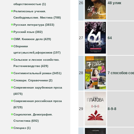
26
48 улик
общественностью (1)
Религиозные учения.
Свободомыслие. Мистика (788)
Русская литература (3833)
Русский язык (382)
27
64
СМИ. Книжное дело (429)
Сборники
цитат,мыслей,афоризмов (197)
Сельское и лесное хозяйство.
Растениеводство (429)
28
7 способов со
Сентиментальный роман (3451)
Словари. Справочники (2)
Современная зарубежная проза
(4075)
Современная российская проза
(6729)
29
8-9-8
Социология. Демография.
Статистика (692)
Спецназ (1)