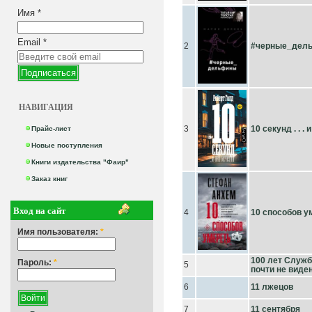
Имя
*
Email
*
2
#черные_дел
НАВИГАЦИЯ
3
10 секунд . . .
Прайс-лист
Новые поступления
Книги издательства "Фаир"
Заказ книг
Вход на сайт
4
10 способов у
Имя пользователя:
*
100 лет Служб
Пароль:
*
5
почти не виден
6
11 лжецов
7
11 сентября