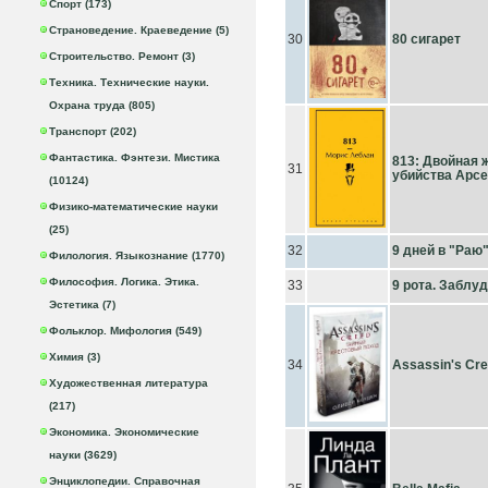
Спорт (173)
Страноведение. Краеведение (5)
30
80 сигарет
Строительство. Ремонт (3)
Техника. Технические науки.
Охрана труда (805)
Транспорт (202)
Фантастика. Фэнтези. Мистика
813: Двойная 
31
убийства Арсе
(10124)
Физико-математические науки
(25)
32
9 дней в "Раю
Филология. Языкознание (1770)
Философия. Логика. Этика.
33
9 рота. Заблу
Эстетика (7)
Фольклор. Мифология (549)
Химия (3)
34
Assassin's Cr
Художественная литература
(217)
Экономика. Экономические
науки (3629)
Энциклопедии. Справочная