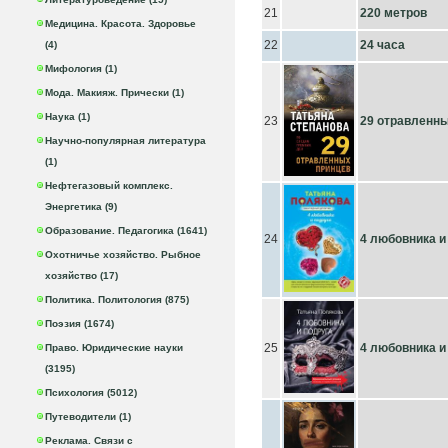
21
220 метров
Медицина. Красота. Здоровье
22
24 часа
(4)
Мифология (1)
Мода. Макияж. Прически (1)
Наука (1)
23
29 отравленн
Научно-популярная литература
(1)
Нефтегазовый комплекс.
Энергетика (9)
Образование. Педагогика (1641)
24
4 любовника и
Охотничье хозяйство. Рыбное
хозяйство (17)
Политика. Политология (875)
Поэзия (1674)
25
4 любовника и
Право. Юридические науки
(3195)
Психология (5012)
Путеводители (1)
Реклама. Связи с