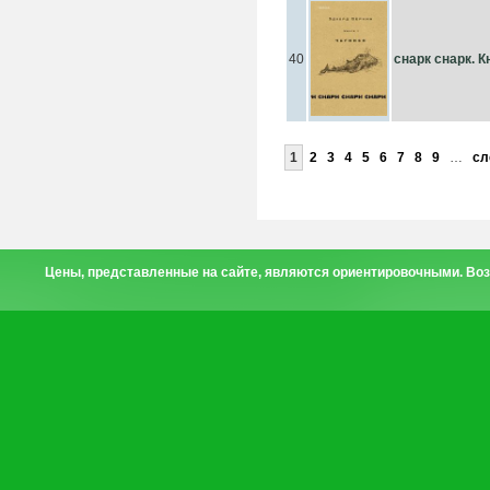
40
cнарк снарк. К
1
2
3
4
5
6
7
8
9
…
сл
Цены, представленные на сайте, являются ориентировочными. Воз