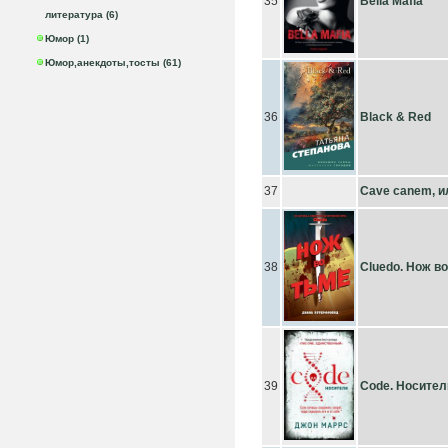
35
Bella Mafia
литература (6)
Юмор (1)
Юмор,анекдоты,тосты (61)
36
Black & Red
37
Cave сanem, и
38
Cluedo. Нож в
39
Code. Носител