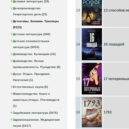
Деловая литература (18)
Делопроизводство.
13
13 способов н
Секретарское дело (25)
Детективы. Боевики. Триллеры
(9123)
Детская литература (346)
Детская познавательная
14
16 лошадей
литература (5053)
Домоводство. Кулинария (16)
Домоводство. Легкая
промышленность. Рукоделие (8)
Досуг. Отдых. Праздники.
15
17 потерянны
Увлечения (1)
Естественные науки (6)
Животноводство. Книги о
животных,птицах. Пчеловодств
(1)
16
1793
Зарубежная литература (3676)
Здравоохранение. Медицинские
науки (2417)