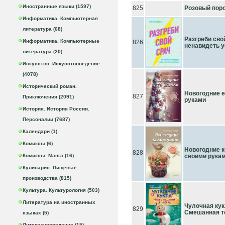
Иностранные языки (1597)
825
Розовый поро
Информатика. Компьютерная
литература (68)
Разгреби сво
Информатика. Компьютерные
826
ненавидеть у
литература (20)
Искусство. Искусствоведение
(4078)
Исторический роман.
Новогодние е
827
Приключения (2091)
руками
История. История России.
Персоналии (7687)
Календари (1)
Комиксы (6)
Новогодние 
828
Комиксы. Манга (16)
своими рука
Кулинария. Пищевые
производства (815)
Культура. Культурология (503)
Литература на иностранных
Чулочная кук
829
Смешанная т
языках (5)
Литературоведение (15)