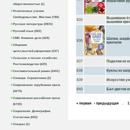
пошаговое р
общественностью (1)
Религиозные учения.
Свободомыслие. Мистика (788)
Вышиваем ёл
835
вышивки кре
Русская литература (3833)
Русский язык (382)
СМИ. Книжное дело (429)
Шапки, шарф
836
крючком
Сборники
цитат,мыслей,афоризмов (197)
Сельское и лесное хозяйство.
837
Поделки из к
Растениеводство (429)
838
Куклы из кап
Сентиментальный роман (3451)
Словари. Справочники (2)
839
Искусство уз
Современная зарубежная проза
840
Бал цветов 
(4075)
Современная российская проза
« первая
‹ предыдущая
…
1
(6729)
Социология. Демография.
Статистика (692)
Спецназ (1)