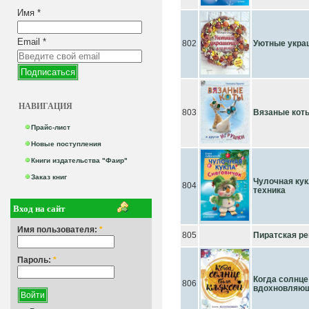
Имя
*
Email
*
802
Уютные укра
НАВИГАЦИЯ
803
Вязаные коты
Прайс-лист
Новые поступления
Книги издательства "Фаир"
Заказ книг
Чулочная кук
804
техника
Вход на сайт
Имя пользователя:
*
805
Пиратская ре
Пароль:
*
Когда солнце
806
вдохновляющ