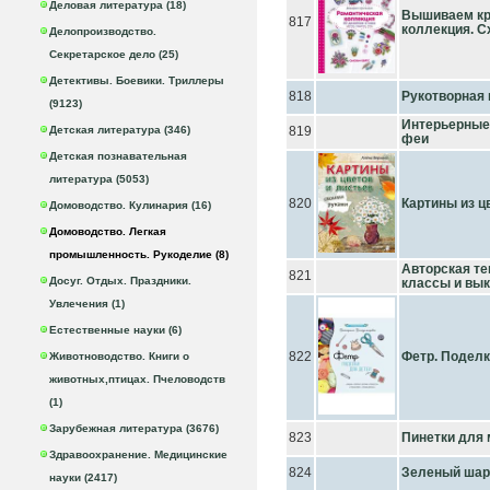
Деловая литература (18)
Вышиваем кр
817
коллекция. 
Делопроизводство.
Секретарское дело (25)
Детективы. Боевики. Триллеры
818
Рукотворная 
(9123)
Интерьерные 
Детская литература (346)
819
феи
Детская познавательная
литература (5053)
820
Картины из ц
Домоводство. Кулинария (16)
Домоводство. Легкая
промышленность. Рукоделие (8)
Авторская те
821
Досуг. Отдых. Праздники.
классы и вык
Увлечения (1)
Естественные науки (6)
822
Фетр. Поделк
Животноводство. Книги о
животных,птицах. Пчеловодств
(1)
Зарубежная литература (3676)
823
Пинетки для
Здравоохранение. Медицинские
824
Зеленый шари
науки (2417)