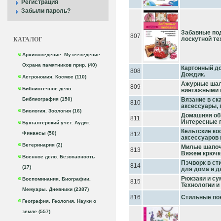
Регистрация
Забыли пароль?
Забавные под
807
КАТАЛОГ
лоскутной те
Архивоведение. Музееведение.
Охрана памятников прир. (40)
Картонный до
808
Дождик.
Астрономия. Космос (110)
Ажурные шал
809
Библиотечное дело.
винтажными 
Библиография (150)
Вязание в ск
810
аксессуары,
Биология. Зоология (16)
Домашняя обу
811
Интересные 
Бухгалтерский учет. Аудит.
Кельтские ко
Финансы (50)
812
аксессуаров 
Ветеринария (2)
Милые шапоч
813
Вяжем крюч
Военное дело. Безопасность
Пэчворк в ст
814
(17)
для дома и д
Рюкзаки и су
Воспоминания. Биографии.
815
Технологии и
Мемуары. Дневники (2387)
816
Стильные по
География. Геология. Науки о
земле (557)