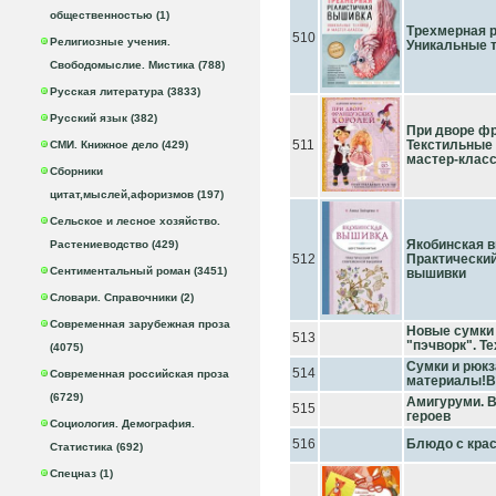
общественностью (1)
Трехмерная 
510
Религиозные учения.
Уникальные т
Свободомыслие. Мистика (788)
Русская литература (3833)
Русский язык (382)
При дворе фр
511
Текстильные 
СМИ. Книжное дело (429)
мастер-клас
Сборники
цитат,мыслей,афоризмов (197)
Сельское и лесное хозяйство.
Якобинская 
Растениеводство (429)
512
Практический
Сентиментальный роман (3451)
вышивки
Словари. Справочники (2)
Современная зарубежная проза
Новые сумки 
513
"пэчворк". Т
(4075)
Сумки и рюкз
514
Современная российская проза
материалы!В
(6729)
Амигуруми. 
515
героев
Социология. Демография.
516
Блюдо с кра
Статистика (692)
Спецназ (1)