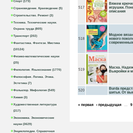
Спорт (173)
Вяжем крючк
517
игрушки. По
Страноведение. Краеведение (5)
описания
Строительство. Ремонт (3)
Техника. Технические науки.
Охрана труда (805)
Модное вяза
Транспорт (202)
518
нового покол
современных
Фантастика. Фэнтези. Мистика
(10124)
Физико-математические науки
(25)
Маска. Надеж
519
Филология. Языкознание (1770)
Выкройки и 
Философия. Логика. Этика.
Эстетика (7)
Burda предст
520
Фольклор. Мифология (549)
шитья. От вы
Химия (3)
Художественная литература
« первая
‹ предыдущая
…
9
(217)
Экономика. Экономические
науки (3629)
Энциклопедии. Справочная