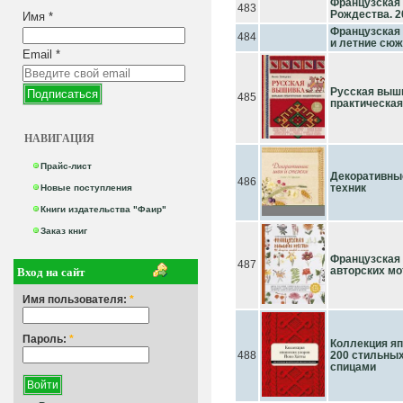
Французская 
483
Рождества. 2
Имя
*
Французская
484
и летние сю
Email
*
Русская выш
485
практическа
НАВИГАЦИЯ
Прайс-лист
Декоративные
486
техник
Новые поступления
Книги издательства "Фаир"
Заказ книг
Французская 
487
Вход на сайт
авторских мо
Имя пользователя:
*
Пароль:
*
Коллекция яп
488
200 стильных
спицами