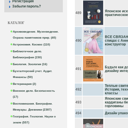
Регистрация
Забыли пароль?
Японское иск
489
практическое
КАТАЛОГ
Архивоведение. Музееведение.
ВСЕ СВЯЗАНО
Охрана памятников прир. (40)
490
спицах с Анно
конструктор
Астрономия. Космос (110)
Библиотечное дело.
Библиография (150)
Биология. Зоология (16)
Будьте как д
491
дизайну инте
Бухгалтерский учет. Аудит.
Финансы (50)
Ветеринария (2)
Теплые свите
492
История, техн
Военное дело. Безопасность
классы
(17)
Японские сви
493
кардиганы бе
Воспоминания. Биографии.
горловины
Мемуары. Дневники (2387)
494
Дизайн упако
География. Геология. Науки о
земле (557)