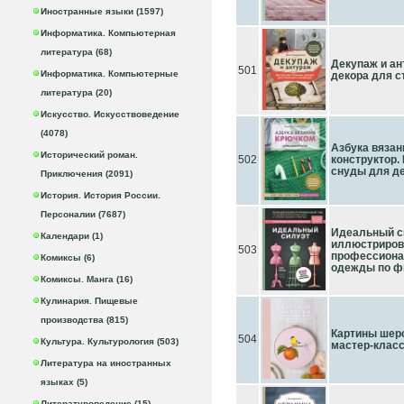
Иностранные языки (1597)
Информатика. Компьютерная
литература (68)
Декупаж и ан
501
Информатика. Компьютерные
декора для с
литература (20)
Искусство. Искусствоведение
(4078)
Азбука вязан
Исторический роман.
502
конструктор.
снуды для де
Приключения (2091)
История. История России.
Персоналии (7687)
Идеальный с
Календари (1)
иллюстриров
503
профессиона
Комиксы (6)
одежды по фи
Комиксы. Манга (16)
Кулинария. Пищевые
производства (815)
Картины шер
504
Культура. Культурология (503)
мастер-класс
Литература на иностранных
языках (5)
Литературоведение (15)