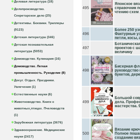
Деловая литература (18)
Японское вяз
495
справочник п
Делопроизводство.
чтению схем
Секретарское дело (25)
Детективы. Боевики. Триллеры
Более 250 уз
(9123)
496
Фактурные у
Детская литература (346)
петли, косы,
Ботаническа
Детская познавательная
497
проектов с ш
литература (5053)
величину
Домоводство. Кулинария (16)
Бисерная фл
Домоводство. Легкая
498
руководство 
промышленность. Рукоделие (8)
букетов, дер
Досуг. Отдых. Праздники.
Увлечения (1)
Естественные науки (6)
Большой сов
499
дела. Профе
Животноводство. Книги о
мастерства. 
животных,птицах. Пчеловодств
(1)
Зарубежная литература (3676)
Вязание крюч
Здравоохранение. Медицинские
500
Полное пошаг
науки (2417)
созданию вя