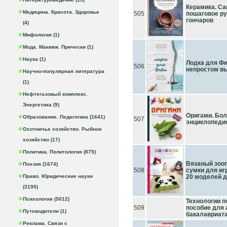
Керамика. Са
Медицина. Красота. Здоровье
505
пошаговое р
гончаров
(4)
Мифология (1)
Мода. Макияж. Прически (1)
Наука (1)
Лодка для Фи
506
непростом в
Научно-популярная литература
(1)
Нефтегазовый комплекс.
Энергетика (9)
Оригами. Бо
Образование. Педагогика (1641)
507
энциклопеди
Охотничье хозяйство. Рыбное
хозяйство (17)
Политика. Политология (875)
Вязаный зооп
Поэзия (1674)
508
сумки для иг
Право. Юридические науки
20 моделей д
(3195)
Психология (5012)
Технологии п
509
пособие для 
Путеводители (1)
бакалавриат
Реклама. Связи с