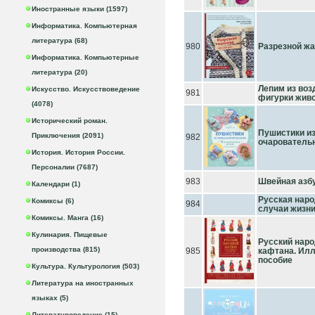
Иностранные языки (1597)
Информатика. Компьютерная
литература (68)
980
Разрезной жа
Информатика. Компьютерные
литература (20)
Лепим из воз
Искусство. Искусствоведение
981
фигурки жив
(4078)
Исторический роман.
Пушистики из
Приключения (2091)
982
очаровательн
История. История России.
Персоналии (7687)
983
Швейная азбу
Календари (1)
Русская наро
Комиксы (6)
984
случаи жизни
Комиксы. Манга (16)
Кулинария. Пищевые
Русский наро
производства (815)
985
кафтана. Ил
пособие
Культура. Культурология (503)
Литература на иностранных
языках (5)
Литературоведение (15)