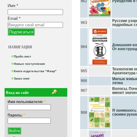
962
Рукоделие и 
Имя
*
Email
*
Русские узор
963
подробных с
Домашняя коп
НАВИГАЦИЯ
964
От конструкц
Прайс-лист
Новые поступления
Технология о
965
Книги издательства "Фаир"
Архитектура 
Заказ книг
Милые живые 
966
лепка
Волосы. Поче
967
Вход на сайт
имеют значе
Имя пользователя:
*
Я занимаюсь
968
своими рука
Пароль:
*