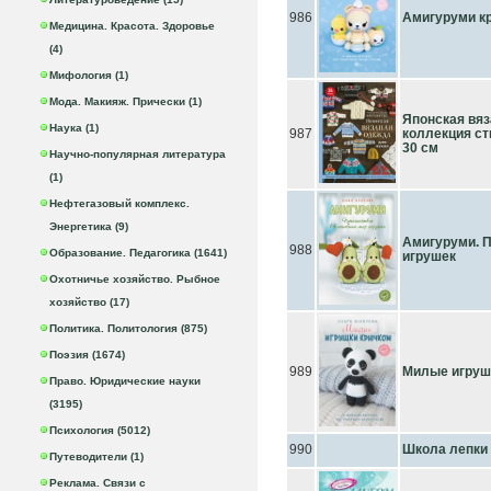
986
Амигуруми к
Медицина. Красота. Здоровье
(4)
Мифология (1)
Мода. Макияж. Прически (1)
Японская вяз
Наука (1)
987
коллекция ст
30 см
Научно-популярная литература
(1)
Нефтегазовый комплекс.
Энергетика (9)
Амигуруми. 
988
Образование. Педагогика (1641)
игрушек
Охотничье хозяйство. Рыбное
хозяйство (17)
Политика. Политология (875)
Поэзия (1674)
989
Милые игруш
Право. Юридические науки
(3195)
Психология (5012)
990
Школа лепки
Путеводители (1)
Реклама. Связи с