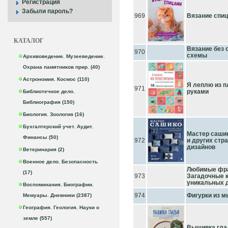
Регистрация
Забыли пароль?
969
Вязание спи
КАТАЛОГ
Вязание без 
970
схемы
Архивоведение. Музееведение.
Охрана памятников прир. (40)
Астрономия. Космос (110)
Я леплю из п
971
руками
Библиотечное дело.
Библиография (150)
Биология. Зоология (16)
Бухгалтерский учет. Аудит.
Мастер сашик
Финансы (50)
972
и других стра
дизайнов
Ветеринария (2)
Военное дело. Безопасность
Любимые фра
(17)
973
Загадочные к
уникальных 
Воспоминания. Биографии.
974
Фигурки из 
Мемуары. Дневники (2387)
География. Геология. Науки о
земле (557)
Вышивка гла