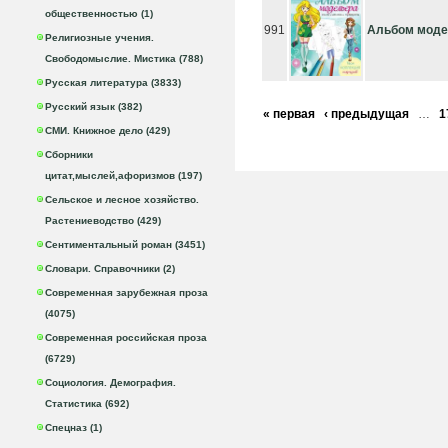
общественностью (1)
991
Альбом модел
Религиозные учения.
Свободомыслие. Мистика (788)
Русская литература (3833)
Русский язык (382)
« первая
‹ предыдущая
…
1
СМИ. Книжное дело (429)
Сборники
цитат,мыслей,афоризмов (197)
Сельское и лесное хозяйство.
Растениеводство (429)
Сентиментальный роман (3451)
Словари. Справочники (2)
Современная зарубежная проза
(4075)
Современная российская проза
(6729)
Социология. Демография.
Статистика (692)
Спецназ (1)