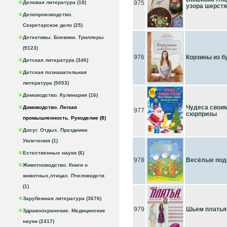
Деловая литература (18)
975
узора шерст
Делопроизводство.
Секретарское дело (25)
Детективы. Боевики. Триллеры
(9123)
976
Корзины из б
Детская литература (346)
Детская познавательная
литература (5053)
Домоводство. Кулинария (16)
Чудеса своим
Домоводство. Легкая
977
сюрпризы
промышленность. Рукоделие (8)
Досуг. Отдых. Праздники.
Увлечения (1)
Естественные науки (6)
978
Весёлые поде
Животноводство. Книги о
животных,птицах. Пчеловодств
(1)
Зарубежная литература (3676)
979
Шьем платья 
Здравоохранение. Медицинские
науки (2417)