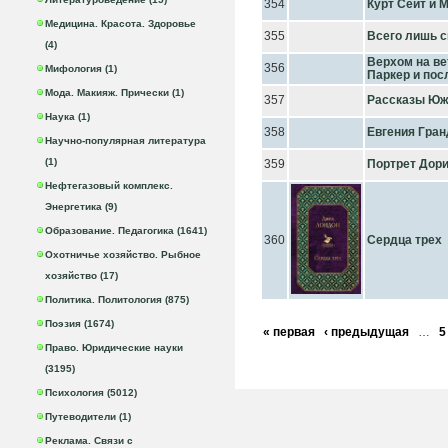
354
Курт Сеит и 
Медицина. Красота. Здоровье
355
Всего лишь с
(4)
Верхом на ве
356
Мифология (1)
Паркер и пос
Мода. Макияж. Прически (1)
357
Рассказы Юж
Наука (1)
358
Евгения Гран
Научно-популярная литература
(1)
359
Портрет Дори
Нефтегазовый комплекс.
Энергетика (9)
Образование. Педагогика (1641)
360
Сердца трех
Охотничье хозяйство. Рыбное
хозяйство (17)
Политика. Политология (875)
Поэзия (1674)
« первая
‹ предыдущая
…
5
Право. Юридические науки
(3195)
Психология (5012)
Путеводители (1)
Реклама. Связи с