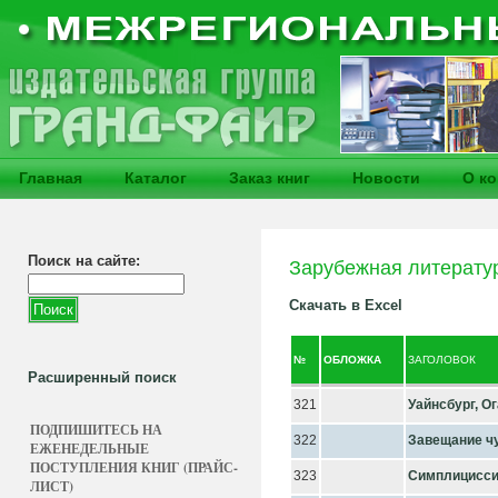
Главная
Каталог
Заказ книг
Новости
О к
Поиск на сайте:
Зарубежная литерату
Скачать в Excel
№
ОБЛОЖКА
ЗАГОЛОВОК
Расширенный поиск
321
Уайнсбург, О
ПОДПИШИТЕСЬ НА
322
Завещание ч
ЕЖЕНЕДЕЛЬНЫЕ
ПОСТУПЛЕНИЯ КНИГ (ПРАЙС-
323
Симплицисс
ЛИСТ)