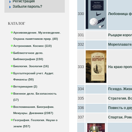
Регистрация
Забыли пароль?
330
Любовница ф
КАТАЛОГ
Архивоведение. Музееведение.
331
Рыцари коро
Охрана памятников прир. (40)
332
Мореплавател
Астрономия. Космос (110)
Библиотечное дело.
Библиография (150)
Биология. Зоология (16)
333
На краю проп
Бухгалтерский учет. Аудит.
Финансы (50)
Ветеринария (2)
334
Псевдо. Жиз
Военное дело. Безопасность
335
Стратегия. В
(17)
Воспоминания. Биографии.
336
Повесть о дв
Мемуары. Дневники (2387)
337
Спартак. Ром
География. Геология. Науки о
земле (557)