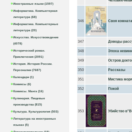
Человек-нев
Иностранные языки (1597)
Информатика. Компьютерная
литература (68)
346
Своя комнат
Информатика. Компьютерные
литература (20)
Искусство. Искусствоведение
347
Доводы расс
(4078)
Исторический роман.
348
Эпоха невин
Приключения (2091)
349
Остров докто
История. История России.
350
Рассказы
Персоналии (7687)
Календари (1)
351
Мистика мор
Комиксы (6)
352
Покой
Комиксы. Манга (16)
Кулинария. Пищевые
производства (815)
353
Убийство в"В
Культура. Культурология (503)
Литература на иностранных
языках (5)
Литературоведение (15)