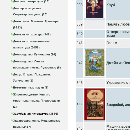
Деловая литература (18)
338
Клуб
Делопроизводство.
Секретарское дело (25)
Детективы. Боевики. Триллеры
339
Память любв
(9123)
Отверженные
340
Детская литература (346)
томе
Детская познавательная
341
Голем
литература (5053)
Домоводство. Кулинария (16)
Домоводство. Легкая
342
Джейн из Яс
промышленность. Рукоделие (8)
Досуг. Отдых. Праздники.
Увлечения (1)
343
Укрощение с
Естественные науки (6)
Животноводство. Книги о
животных,птицах. Пчеловодств
344
Зверобой, ил
(1)
Зарубежная литература (3676)
Здравоохранение. Медицинские
Машина време
науки (2417)
345