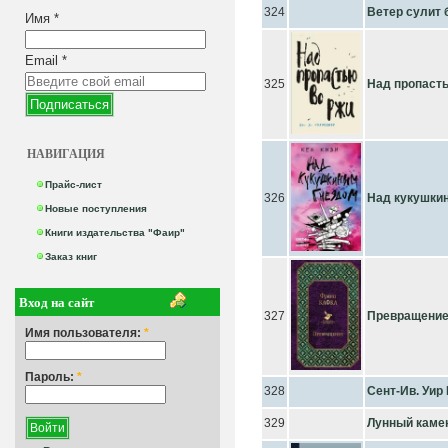
324
Ветер сулит 
Имя
*
Email
*
325
Над пропасть
НАВИГАЦИЯ
Прайс-лист
326
Над кукушки
Новые поступления
Книги издательства "Фаир"
Заказ книг
Вход на сайт
327
Превращени
Имя пользователя:
*
Пароль:
*
328
Сент-Ив. Уир
329
Лунный каме