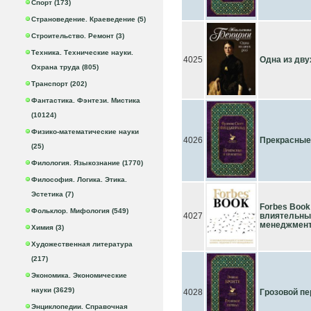
Спорт (173)
Страноведение. Краеведение (5)
Строительство. Ремонт (3)
Техника. Технические науки.
4025
Одна из дву
Охрана труда (805)
Транспорт (202)
Фантастика. Фэнтези. Мистика
(10124)
Физико-математические науки
4026
Прекрасные
(25)
Филология. Языкознание (1770)
Философия. Логика. Этика.
Эстетика (7)
Forbes Book
Фольклор. Мифология (549)
4027
влиятельных
менеджмент
Химия (3)
Художественная литература
(217)
Экономика. Экономические
науки (3629)
4028
Грозовой п
Энциклопедии. Справочная