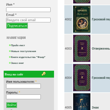
Имя
*
Email
*
4002
Грозовой п
НАВИГАЦИЯ
Прайс-лист
4003
Отверженные
Новые поступления
Книги издательства "Фаир"
Заказ книг
Вход на сайт
4004
Грозовой п
Имя пользователя:
*
Пароль:
*
4005
Знак