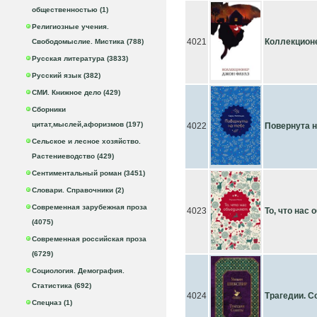
общественностью (1)
Религиозные учения.
4021
Коллекцион
Свободомыслие. Мистика (788)
Русская литература (3833)
Русский язык (382)
СМИ. Книжное дело (429)
Сборники
цитат,мыслей,афоризмов (197)
4022
Повернута н
Сельское и лесное хозяйство.
Растениеводство (429)
Сентиментальный роман (3451)
Словари. Справочники (2)
Современная зарубежная проза
4023
То, что нас
(4075)
Современная российская проза
(6729)
Социология. Демография.
Статистика (692)
4024
Трагедии. С
Спецназ (1)