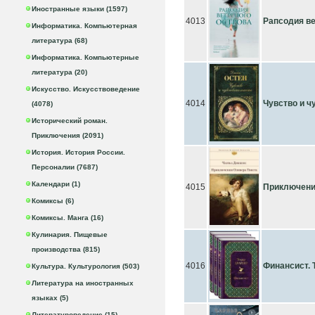
Иностранные языки (1597)
4013
Рапсодия ве
Информатика. Компьютерная
литература (68)
Информатика. Компьютерные
литература (20)
Искусство. Искусствоведение
4014
Чувство и ч
(4078)
Исторический роман.
Приключения (2091)
История. История России.
Персоналии (7687)
Календари (1)
4015
Приключени
Комиксы (6)
Комиксы. Манга (16)
Кулинария. Пищевые
производства (815)
4016
Финансист. Т
Культура. Культурология (503)
Литература на иностранных
языках (5)
Литературоведение (15)