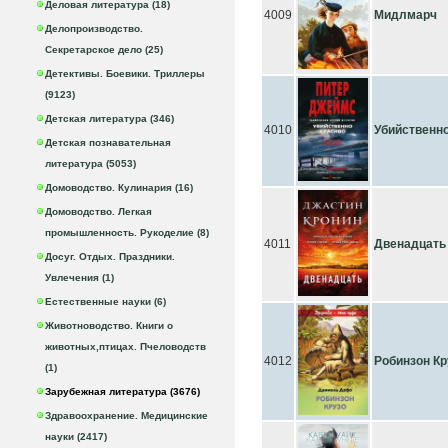
Деловая литература (18)
4009
Мидлмарч
Делопроизводство.
Секретарское дело (25)
Детективы. Боевики. Триллеры
(9123)
Детская литература (346)
4010
Убийственно
Детская познавательная
литература (5053)
Домоводство. Кулинария (16)
Домоводство. Легкая
промышленность. Рукоделие (8)
4011
Двенадцать
Досуг. Отдых. Праздники.
Увлечения (1)
Естественные науки (6)
Животноводство. Книги о
животных,птицах. Пчеловодств
4012
Робинзон Кр
(1)
Зарубежная литература (3676)
Здравоохранение. Медицинские
науки (2417)