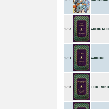
4032
Похождения
4033
Сестра Кер
4034
Одиссея
4035
Трое в лодке