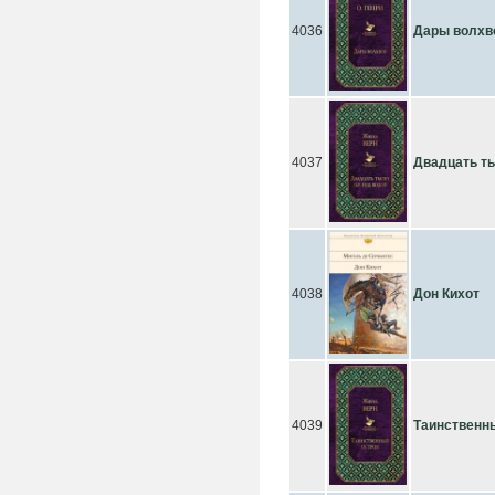
4036
Дары волхв
4037
Двадцать ты
4038
Дон Кихот
4039
Таинственн