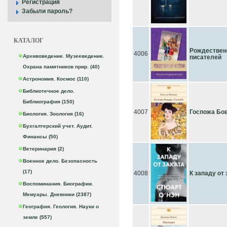
Регистрация
Забыли пароль?
КАТАЛОГ
Рождествен
4006
Архивоведение. Музееведение.
писателей
Охрана памятников прир. (40)
Астрономия. Космос (110)
Библиотечное дело.
Библиография (150)
4007
Госпожа Бо
Биология. Зоология (16)
Бухгалтерский учет. Аудит.
Финансы (50)
Ветеринария (2)
Военное дело. Безопасность
(17)
4008
К западу от 
Воспоминания. Биографии.
Мемуары. Дневники (2387)
География. Геология. Науки о
земле (557)