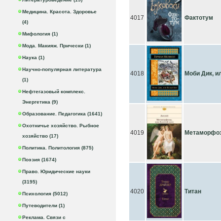
Медицина. Красота. Здоровье
4017
Фактотум
(4)
Мифология (1)
Мода. Макияж. Прически (1)
Наука (1)
Научно-популярная литература
4018
Моби Дик, и
(1)
Нефтегазовый комплекс.
Энергетика (9)
Образование. Педагогика (1641)
Охотничье хозяйство. Рыбное
4019
Метаморфоз
хозяйство (17)
Политика. Политология (875)
Поэзия (1674)
Право. Юридические науки
(3195)
4020
Титан
Психология (5012)
Путеводители (1)
Реклама. Связи с