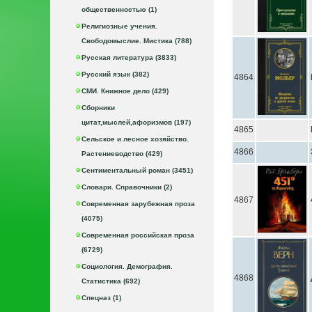
общественностью (1)
Религиозные учения.
Свободомыслие. Мистика (788)
Русская литература (3833)
Русский язык (382)
4864
СМИ. Книжное дело (429)
Сборники
цитат,мыслей,афоризмов (197)
4865
Сельское и лесное хозяйство.
4866
Растениеводство (429)
Сентиментальный роман (3451)
Словари. Справочники (2)
4867
Современная зарубежная проза
(4075)
Современная российская проза
(6729)
Социология. Демография.
4868
Статистика (692)
Спецназ (1)