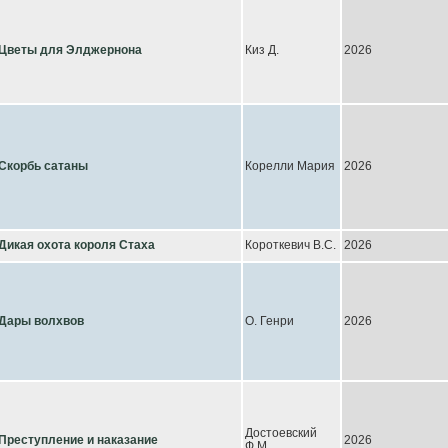
Цветы для Элджернона
Киз Д.
2026
Скорбь сатаны
Корелли Мария
2026
Дикая охота короля Стаха
Короткевич В.С.
2026
Дары волхвов
О. Генри
2026
Достоевский
Преступление и наказание
2026
Ф.М.