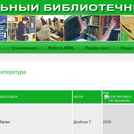
и
О компании
Работа МБК
Прайс-лист
Наши 
итература
ГОД
ЗАГОЛОВОК
АВТОР
Титан
Драйзер Т.
2026