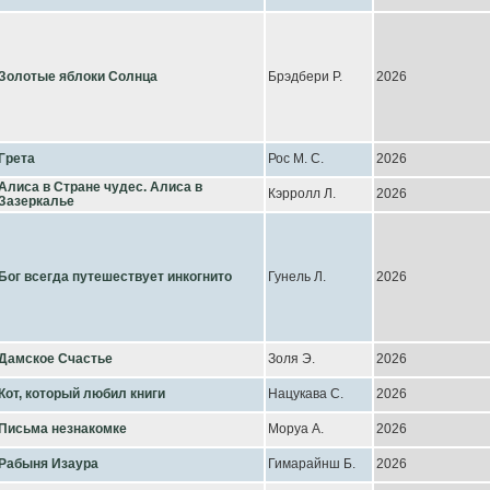
Золотые яблоки Солнца
Брэдбери Р.
2026
Грета
Рос М. С.
2026
Алиса в Стране чудес. Алиса в
Кэрролл Л.
2026
Зазеркалье
Бог всегда путешествует инкогнито
Гунель Л.
2026
Дамское Счастье
Золя Э.
2026
Кот, который любил книги
Нацукава С.
2026
Письма незнакомке
Моруа А.
2026
Рабыня Изаура
Гимарайнш Б.
2026