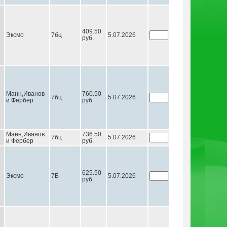
409.50
Эксмо
7бц
5.07.2026
руб.
Манн,Иванов
760.50
7бц
5.07.2026
и Фербер
руб.
Манн,Иванов
736.50
7бц
5.07.2026
и Фербер
руб.
625.50
Эксмо
7Б
5.07.2026
руб.