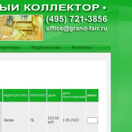
партнеры
Издательство
Контакты
ДАТА
ИЗДАТЕЛЬСТВО
ПЕРЕПЛЁТ
ЦЕНА
ЗАКАЗ
ПОСТУПЛЕНИЯ
523.50
Эксмо
7Б
1.05.2022
руб.