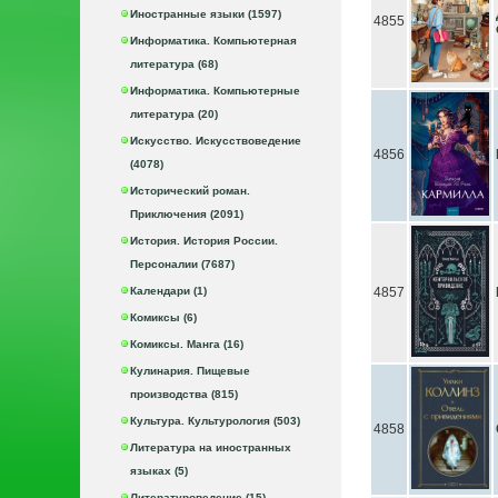
Иностранные языки (1597)
4855
Информатика. Компьютерная
литература (68)
Информатика. Компьютерные
литература (20)
Искусство. Искусствоведение
4856
(4078)
Исторический роман.
Приключения (2091)
История. История России.
Персоналии (7687)
Календари (1)
4857
Комиксы (6)
Комиксы. Манга (16)
Кулинария. Пищевые
производства (815)
Культура. Культурология (503)
4858
Литература на иностранных
языках (5)
Литературоведение (15)