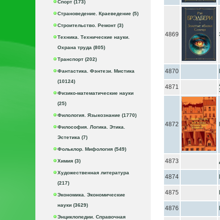
Спорт (173)
Страноведение. Краеведение (5)
Строительство. Ремонт (3)
4869
Техника. Технические науки.
Охрана труда (805)
Транспорт (202)
4870
Фантастика. Фэнтези. Мистика
(10124)
4871
Физико-математические науки
(25)
Филология. Языкознание (1770)
4872
Философия. Логика. Этика.
Эстетика (7)
Фольклор. Мифология (549)
4873
Химия (3)
Художественная литература
4874
(217)
4875
Экономика. Экономические
науки (3629)
4876
Энциклопедии. Справочная