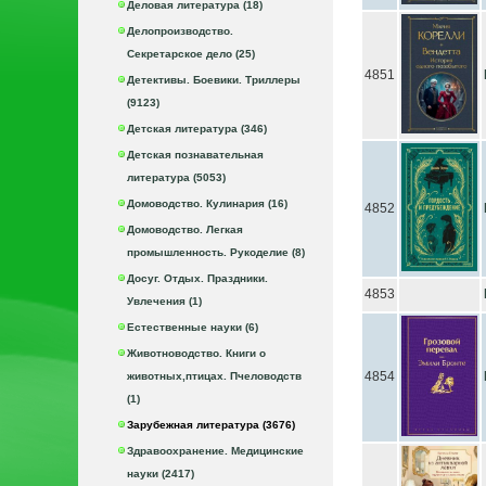
Деловая литература (18)
Делопроизводство.
Секретарское дело (25)
4851
Детективы. Боевики. Триллеры
(9123)
Детская литература (346)
Детская познавательная
литература (5053)
Домоводство. Кулинария (16)
4852
Домоводство. Легкая
промышленность. Рукоделие (8)
Досуг. Отдых. Праздники.
4853
Увлечения (1)
Естественные науки (6)
Животноводство. Книги о
4854
животных,птицах. Пчеловодств
(1)
Зарубежная литература (3676)
Здравоохранение. Медицинские
науки (2417)