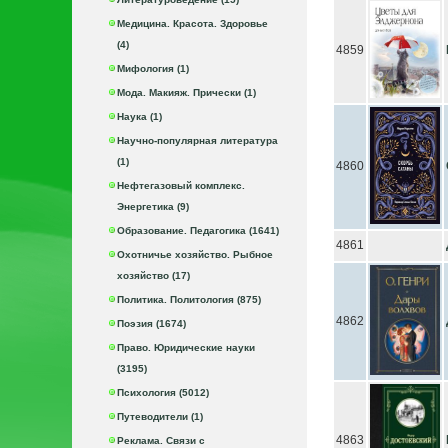
Медицина. Красота. Здоровье
(4)
4859
Мифология (1)
Мода. Макияж. Прически (1)
Наука (1)
Научно-популярная литература
(1)
4860
Нефтегазовый комплекс.
Энергетика (9)
Образование. Педагогика (1641)
4861
Охотничье хозяйство. Рыбное
хозяйство (17)
Политика. Политология (875)
4862
Поэзия (1674)
Право. Юридические науки
(3195)
Психология (5012)
Путеводители (1)
4863
Реклама. Связи с