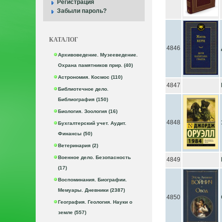
Регистрация
Забыли пароль?
КАТАЛОГ
4846
Архивоведение. Музееведение.
Охрана памятников прир. (40)
Астрономия. Космос (110)
4847
Библиотечное дело.
Библиография (150)
Биология. Зоология (16)
4848
Бухгалтерский учет. Аудит.
Финансы (50)
Ветеринария (2)
Военное дело. Безопасность
4849
(17)
Воспоминания. Биографии.
Мемуары. Дневники (2387)
4850
География. Геология. Науки о
земле (557)