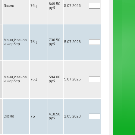
649.50
Эксмо
7бц
5.07.2026
руб.
Манн,Иванов
736.50
7бц
5.07.2026
и Фербер
руб.
Манн,Иванов
594.00
7бц
5.07.2026
и Фербер
руб.
418.50
Эксмо
7Б
2.05.2023
руб.