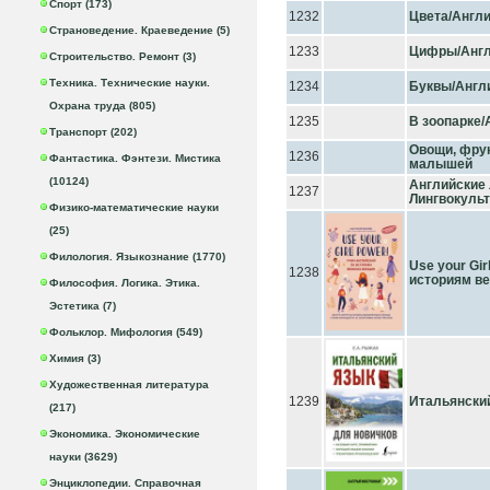
Спорт (173)
1232
Цвета/Англ
Страноведение. Краеведение (5)
1233
Цифры/Англ
Строительство. Ремонт (3)
Техника. Технические науки.
1234
Буквы/Англ
Охрана труда (805)
1235
В зоопарке
Транспорт (202)
Овощи, фрук
1236
Фантастика. Фэнтези. Мистика
малышей
(10124)
Английские
1237
Лингвокуль
Физико-математические науки
(25)
Филология. Языкознание (1770)
Use your Gi
1238
историям в
Философия. Логика. Этика.
Эстетика (7)
Фольклор. Мифология (549)
Химия (3)
Художественная литература
1239
Итальянский
(217)
Экономика. Экономические
науки (3629)
Энциклопедии. Справочная