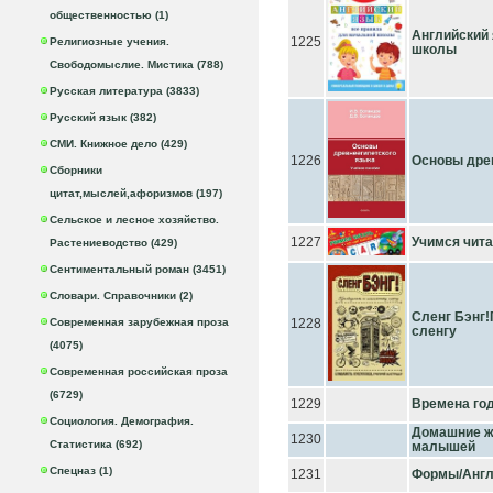
общественностью (1)
Английский 
1225
Религиозные учения.
школы
Свободомыслие. Мистика (788)
Русская литература (3833)
Русский язык (382)
СМИ. Книжное дело (429)
1226
Основы древ
Сборники
цитат,мыслей,афоризмов (197)
Сельское и лесное хозяйство.
1227
Учимся чита
Растениеводство (429)
Сентиментальный роман (3451)
Словари. Справочники (2)
Сленг Бэнг!
Современная зарубежная проза
1228
сленгу
(4075)
Современная российская проза
(6729)
1229
Времена го
Социология. Демография.
Домашние ж
1230
Статистика (692)
малышей
Спецназ (1)
1231
Формы/Англ