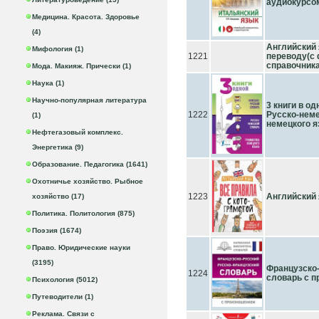
аудиокурсо
Медицина. Красота. Здоровье
(4)
Английский 
Мифология (1)
1221
переводу(с
справочник
Мода. Макияж. Прически (1)
Наука (1)
Научно-популярная литература
3 книги в о
1222
Русско-неме
(1)
немецкого 
Нефтегазовый комплекс.
Энергетика (9)
Образование. Педагогика (1641)
Охотничье хозяйство. Рыбное
1223
Английский 
хозяйство (17)
Политика. Политология (875)
Поэзия (1674)
Право. Юридические науки
(3195)
Французско
1224
словарь с 
Психология (5012)
Путеводители (1)
Реклама. Связи с