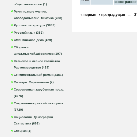
иностранног
общественностью (1)
Религиозные учения.
« первая
‹ предыдущая
…
3
Свободомыслие. Мистика (788)
Русская литература (3833)
Русский язык (382)
СМИ. Книжное дело (429)
Сборники
цитат,мыслей,афоризмов (197)
Сельское и лесное хозяйство.
Растениеводство (429)
Сентиментальный роман (3451)
Словари. Справочники (2)
Современная зарубежная проза
(4075)
Современная российская проза
(6729)
Социология. Демография.
Статистика (692)
Спецназ (1)