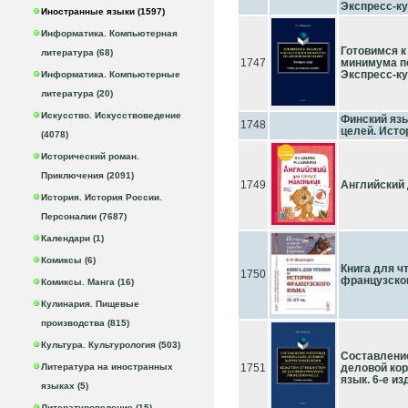
Экспресс-кур
Иностранные языки (1597)
Информатика. Компьютерная
Готовимся к
литература (68)
1747
минимума по
Экспресс-кур
Информатика. Компьютерные
литература (20)
Искусство. Искусствоведение
Финский яз
1748
целей. Истор
(4078)
Исторический роман.
Приключения (2091)
1749
Английский
История. История России.
Персоналии (7687)
Календари (1)
Комиксы (6)
Книга для ч
1750
французского
Комиксы. Манга (16)
Кулинария. Пищевые
производства (815)
Культура. Культурология (503)
Составлени
Литература на иностранных
1751
деловой ко
язык. 6-е из
языках (5)
Литературоведение (15)