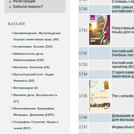
Регистрация
Словарь-сп
Забыли пароль?
1000 самых
1730
английских с
КАТАЛОГ
Популярный
1731
языка для 
Архивоведение. Музееведение.
Охрана памятников прир. (40)
Астрономия. Космос (110)
Английский 
1732
Библиотечное дело.
Учебное пос
Библиография (150)
Английский 
1733
speaking (B
Биология. Зоология (16)
Старославян
1734
Бухгалтерский учет. Аудит.
практикум д
Финансы (50)
Ветеринария (2)
Военное дело. Безопасность
1735
The comedie
(17)
Воспоминания. Биографии.
Мемуары. Дневники (2387)
Домашние ж
1736
для малыш
География. Геология. Науки о
1737
Формы/Англ
земле (557)