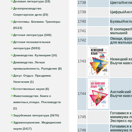
Деловая литература (18)
1738
Цвета/Англ
Делопроизводство.
1739
Цифры/Англ
Секретарское дело (25)
1740
Буквы/Англ
Детективы. Боевики. Триллеры
(9123)
В зоопарке/
1741
малышей
Детская литература (346)
Овощи, фрук
1742
Детская познавательная
для малыш
литература (5053)
Домоводство. Кулинария (16)
Немецкий яз
1743
Домоводство. Легкая
Выучи навс
промышленность. Рукоделие (8)
Досуг. Отдых. Праздники.
Увлечения (1)
Естественные науки (6)
Английский 
1744
Выучи навс
Животноводство. Книги о
животных,птицах. Пчеловодств
(1)
Готовимся к
Зарубежная литература (3676)
1745
минимума по
Экспресс-кур
Здравоохранение. Медицинские
Готовимся к
науки (2417)
1746
минимума по