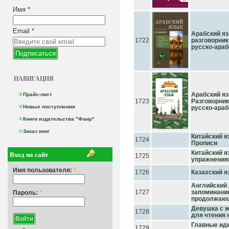
Имя
*
Email
*
Арабский яз
1722
разговорник
русско-араб
НАВИГАЦИЯ
Арабский язы
Прайс-лист
1723
Разговорник
Новые поступления
русско-араб
Книги издательства "Фаир"
Заказ книг
Китайский я
1724
Прописи
Вход на сайт
Китайский я
1725
упражнения
Имя пользователя:
*
1726
Казахский я
Английский 
1727
запоминани
Пароль:
*
продолжаю
Девушка с ж
1728
для чтения 
Главные иди
1729