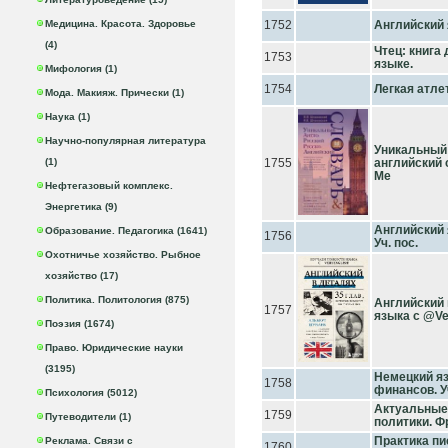
Медицина. Красота. Здоровье
1752
Английский 
(4)
Чтец: книга
1753
языке.
Мифология (1)
1754
Легкая атле
Мода. Макияж. Прически (1)
Наука (1)
Научно-популярная литература
Уникальный 
(1)
1755
английский 
Ме
Нефтегазовый комплекс.
Энергетика (9)
Английский 
Образование. Педагогика (1641)
1756
Уч. пос.
Охотничье хозяйство. Рыбное
хозяйство (17)
Политика. Политология (875)
Английский 
1757
языка с @Ve
Поэзия (1674)
Право. Юридические науки
(3195)
Немецкий яз
1758
финансов. Уч
Психология (5012)
Актуальные
1759
Путеводители (1)
политики. Фр
Практика пи
Реклама. Связи с
1760