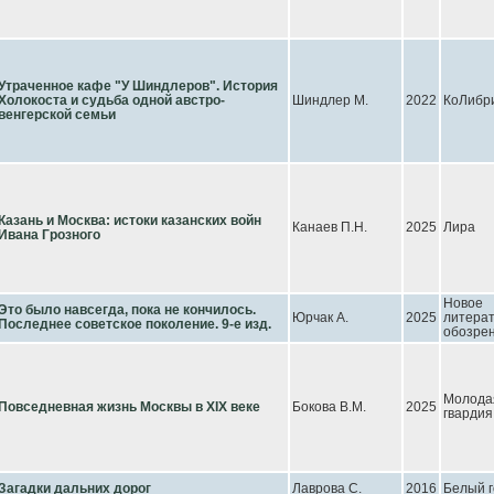
Утраченное кафе "У Шиндлеров". История
Холокоста и судьба одной австро-
Шиндлер М.
2022
КоЛибр
венгерской семьи
Казань и Москва: истоки казанских войн
Канаев П.Н.
2025
Лира
Ивана Грозного
Новое
Это было навсегда, пока не кончилось.
Юрчак А.
2025
литера
Последнее советское поколение. 9-е изд.
обозре
Молода
Повседневная жизнь Москвы в XIX веке
Бокова В.М.
2025
гвардия
Загадки дальних дорог
Лаврова С.
2016
Белый 