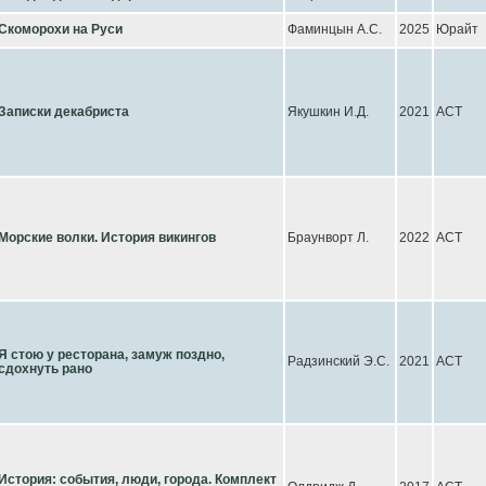
Скоморохи на Руси
Фаминцын А.С.
2025
Юрайт
Записки декабриста
Якушкин И.Д.
2021
АСТ
Морские волки. История викингов
Браунворт Л.
2022
АСТ
Я стою у ресторана, замуж поздно,
Радзинский Э.С.
2021
АСТ
сдохнуть рано
История: события, люди, города. Комплект