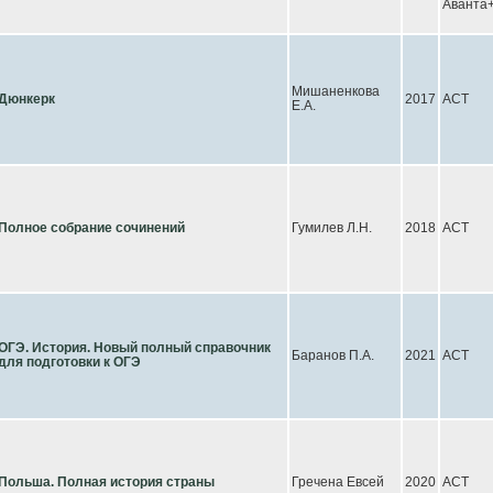
Аванта
Мишаненкова
Дюнкерк
2017
АСТ
Е.А.
Полное собрание сочинений
Гумилев Л.Н.
2018
АСТ
ОГЭ. История. Новый полный справочник
Баранов П.А.
2021
АСТ
для подготовки к ОГЭ
Польша. Полная история страны
Гречена Евсей
2020
АСТ