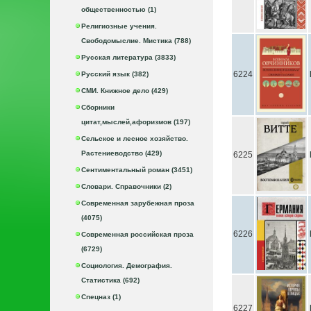
общественностью (1)
Религиозные учения.
Свободомыслие. Мистика (788)
Русская литература (3833)
6224
Русский язык (382)
СМИ. Книжное дело (429)
Сборники
цитат,мыслей,афоризмов (197)
Сельское и лесное хозяйство.
Растениеводство (429)
6225
Сентиментальный роман (3451)
Словари. Справочники (2)
Современная зарубежная проза
(4075)
6226
Современная российская проза
(6729)
Социология. Демография.
Статистика (692)
Спецназ (1)
6227