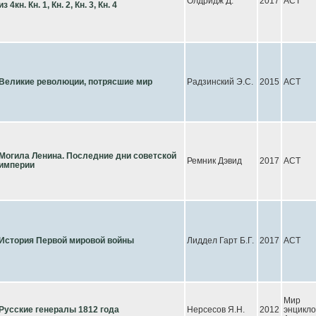
Олдридж Д.
2017
АСТ
из 4кн. Кн. 1, Кн. 2, Кн. 3, Кн. 4
Великие революции, потрясшие мир
Радзинский Э.С.
2015
АСТ
Могила Ленина. Последние дни советской
Ремник Дэвид
2017
АСТ
империи
История Первой мировой войны
Лиддел Гарт Б.Г.
2017
АСТ
Мир
Русские генералы 1812 года
Нерсесов Я.Н.
2012
энцикл