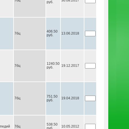
7бц
30.08.2017
руб.
406.50
7бц
13.06.2018
руб.
1240.50
7бц
19.12.2017
руб.
751.50
7бц
19.04.2018
руб.
538.50
опедий
7бц
10.05.2012
руб.