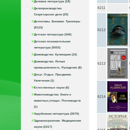
Деловая литература (18)
6211
Делопроизводство.
Секретарское дело (25)
Детективы. Боевики. Триллеры
(9123)
6212
Детская литература (346)
Детская познавательная
литература (5053)
Домоводство. Кулинария (16)
Домоводство. Легкая
6213
промышленность. Рукоделие (8)
Досуг. Отдых. Праздники.
Увлечения (1)
Естественные науки (6)
Животноводство. Книги о
6214
животных,птицах. Пчеловодств
(1)
Зарубежная литература (3676)
Здравоохранение. Медицинские
науки (2417)