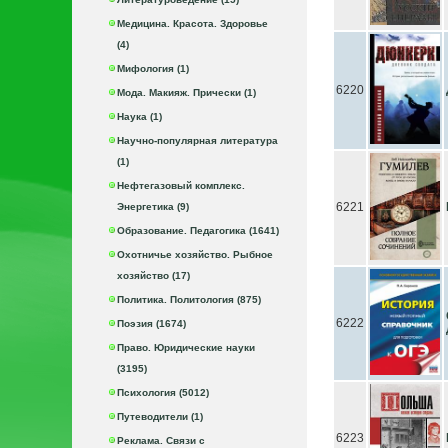
Медицина. Красота. Здоровье
(4)
Мифология (1)
6220
Мода. Макияж. Прически (1)
Наука (1)
Научно-популярная литература
(1)
Нефтегазовый комплекс.
6221
Энергетика (9)
Образование. Педагогика (1641)
Охотничье хозяйство. Рыбное
хозяйство (17)
Политика. Политология (875)
6222
Поэзия (1674)
Право. Юридические науки
(3195)
Психология (5012)
Путеводители (1)
6223
Реклама. Связи с