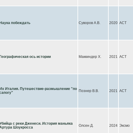
Наука побеждать
Суворов А.В.
2020
АСТ
Географическая ось истории
Маккиндер Х.
2021
АСТ
Их Италия. Путешествие-размышление "по
Познер В.В.
2021
АСТ
сапогу"
Убийца с реки Дженеси. История маньяка
Олсен Д.
2024
Эксмо
Артура Шоукросса