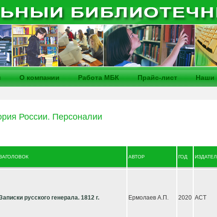
и
О компании
Работа МБК
Прайс-лист
Наши 
ория России. Персоналии
ЗАГОЛОВОК
АВТОР
ГОД
ИЗДАТЕ
Записки русского генерала. 1812 г.
Ермолаев А.П.
2020
АСТ