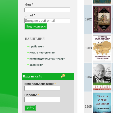
Имя
*
Email
*
6202
НАВИГАЦИЯ
Прайс-лист
6203
Новые поступления
Книги издательства "Фаир"
Заказ книг
Вход на сайт
6204
Имя пользователя:
*
Пароль:
*
6205