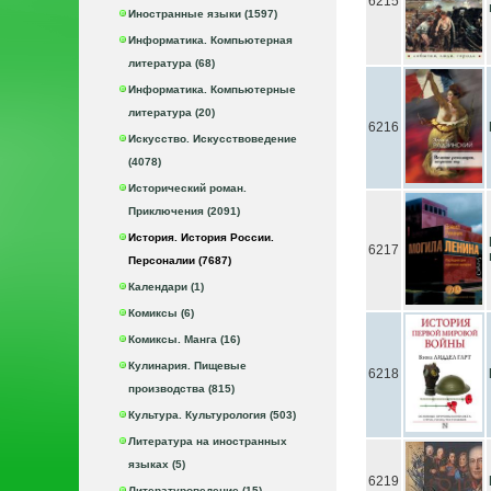
6215
Иностранные языки (1597)
Информатика. Компьютерная
литература (68)
Информатика. Компьютерные
литература (20)
6216
Искусство. Искусствоведение
(4078)
Исторический роман.
Приключения (2091)
История. История России.
6217
Персоналии (7687)
Календари (1)
Комиксы (6)
Комиксы. Манга (16)
Кулинария. Пищевые
6218
производства (815)
Культура. Культурология (503)
Литература на иностранных
языках (5)
6219
Литературоведение (15)