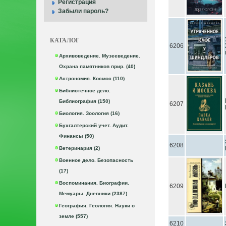
Регистрация
Забыли пароль?
КАТАЛОГ
6206
Архивоведение. Музееведение.
Охрана памятников прир. (40)
Астрономия. Космос (110)
Библиотечное дело.
Библиография (150)
6207
Биология. Зоология (16)
Бухгалтерский учет. Аудит.
Финансы (50)
6208
Ветеринария (2)
Военное дело. Безопасность
(17)
Воспоминания. Биографии.
6209
Мемуары. Дневники (2387)
География. Геология. Науки о
земле (557)
6210