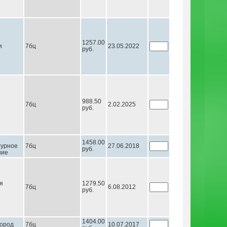
1257.00
и
7бц
23.05.2022
руб.
988.50
7бц
2.02.2025
руб.
1458.00
турное
7бц
27.06.2018
руб.
ние
я
1279.50
7бц
6.08.2012
руб.
1404.00
город
7бц
10.07.2017