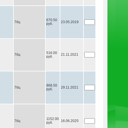
670.50
7бц
23.05.2019
руб.
516.00
7бц
21.11.2021
руб.
868.50
7бц
29.11.2021
руб.
1152.00
7бц
16.06.2025
руб.