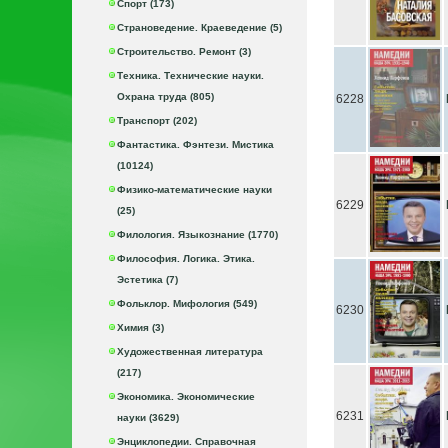
Спорт (173)
Страноведение. Краеведение (5)
Строительство. Ремонт (3)
Техника. Технические науки.
Охрана труда (805)
6228
Транспорт (202)
Фантастика. Фэнтези. Мистика
(10124)
Физико-математические науки
6229
(25)
Филология. Языкознание (1770)
Философия. Логика. Этика.
Эстетика (7)
Фольклор. Мифология (549)
6230
Химия (3)
Художественная литература
(217)
Экономика. Экономические
6231
науки (3629)
Энциклопедии. Справочная