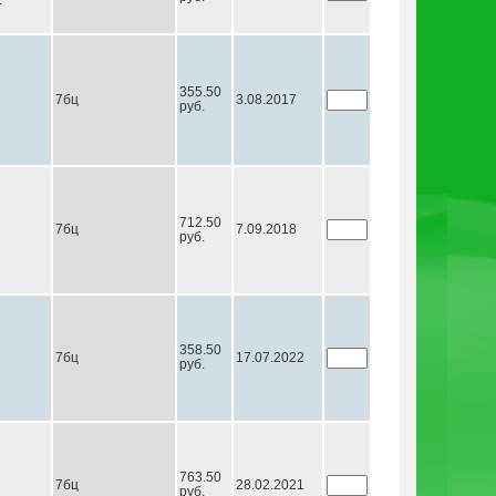
+
355.50
7бц
3.08.2017
руб.
712.50
7бц
7.09.2018
руб.
358.50
7бц
17.07.2022
руб.
763.50
7бц
28.02.2021
руб.