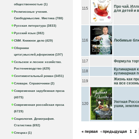
общественностью (1)
Про чай. Ил
115
для детей и 
Религиозные учения.
Свободомыслие. Мистика (788)
Русская литература (3833)
Русский язык (382)
116
Любимые блю
СМИ. Книжное дело (429)
Сборники
цитат,мыслей,афоризмов (197)
117
Формула торт
Сельское и лесное хозяйство.
Растениеводство (429)
Кулинарная к
118
кулинарная 
Сентиментальный роман (3451)
Жизнь как пр
119
на все сезон
Словари. Справочники (2)
Современная зарубежная проза
(4075)
Уютная Росс
120
Современная российская проза
ушки, землян
(6729)
Социология. Демография.
Статистика (692)
« первая
‹ предыдущая
1
2
Спецназ (1)