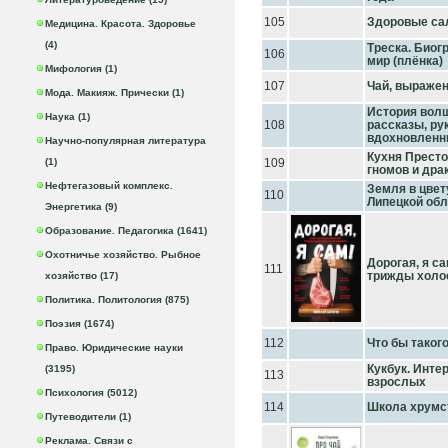
105
Здоровые сал
Медицина. Красота. Здоровье
(4)
Треска. Биог
106
мир (плёнка)
Мифология (1)
107
Чай, выраже
Мода. Макияж. Прически (1)
История волш
Наука (1)
108
рассказы, ру
вдохновленн
Научно-популярная литература
Кухня Престо
(1)
109
гномов и дра
Нефтегазовый комплекс.
Земля в цвет
110
Липецкой обл
Энергетика (9)
Образование. Педагогика (1641)
Охотничье хозяйство. Рыбное
Дорогая, я с
111
трижды холос
хозяйство (17)
Политика. Политология (875)
Поэзия (1674)
112
Что бы такого
Право. Юридические науки
Кукбук. Инте
(3195)
113
взрослых
Психология (5012)
114
Школа хрумст
Путеводители (1)
Реклама. Связи с