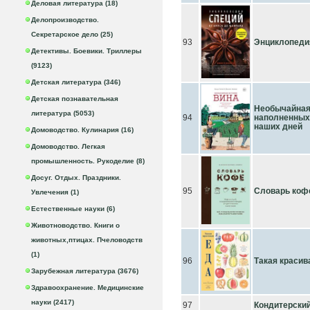
Деловая литература (18)
Делопроизводство.
Секретарское дело (25)
93
Энциклопедия
Детективы. Боевики. Триллеры
(9123)
Детская литература (346)
Детская познавательная
Необычайная 
литература (5053)
94
наполненных 
наших дней
Домоводство. Кулинария (16)
Домоводство. Легкая
промышленность. Рукоделие (8)
Досуг. Отдых. Праздники.
95
Словарь коф
Увлечения (1)
Естественные науки (6)
Животноводство. Книги о
животных,птицах. Пчеловодств
(1)
96
Такая красив
Зарубежная литература (3676)
Здравоохранение. Медицинские
науки (2417)
97
Кондитерский