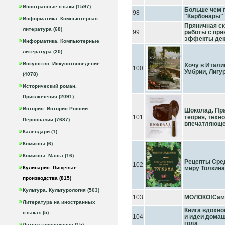
Иностранные языки (1597)
Больше чем п
98
"Карбонары" 
Информатика. Компьютерная
Пряничная ск
литература (68)
99
работы с пря
эффекты дек
Информатика. Компьютерные
литература (20)
Искусство. Искусствоведение
Хочу в Итал
100
Умбрии, Лигу
(4078)
Исторический роман.
Приключения (2091)
История. История России.
Шоколад. Пра
101
теория, техн
Персоналии (7687)
впечатляюще
Календари (1)
Комиксы (6)
Комиксы. Манга (16)
Рецепты Сред
102
Кулинария. Пищевые
миру Толкина
производства (815)
Культура. Культурология (503)
103
МОЛОКО!Самы
Литература на иностранных
Книга вдохно
языках (5)
104
и идеи домаш
года
Литературоведение (15)