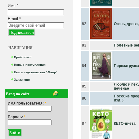
Имя
*
Email
*
82
Огонь, дрова
83
Полезные ре
НАВИГАЦИЯ
Прайс-лист
Новые поступления
84
Перезагрузка
Книги издательства "Фаир"
Заказ книг
Люблю и пеку
85
печенье
Вход на сайт
Пособие проф
86
изд. )
Имя пользователя:
*
Пароль:
*
87
КЕТО-диета