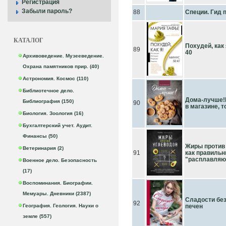
Регистрация
Забыли пароль?
88
Специи. Гид 
КАТАЛОГ
Похудей, как
89
40
Архивоведение. Музееведение.
Охрана памятников прир. (40)
Астрономия. Космос (110)
Библиотечное дело.
Дома-лучше!П
Библиография (150)
90
в магазине, 
Биология. Зоология (16)
Бухгалтерский учет. Аудит.
Финансы (50)
Жиры против 
Ветеринария (2)
91
как правильн
"расплавляю
Военное дело. Безопасность
(17)
Воспоминания. Биографии.
Мемуары. Дневники (2387)
Сладости без
92
География. Геология. Науки о
печен
земле (557)