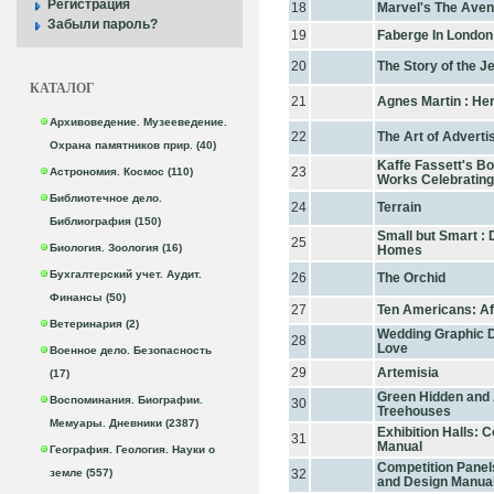
Регистрация
18
Marvel's The Aven
Забыли пароль?
19
Faberge In London
20
The Story of the J
КАТАЛОГ
21
Agnes Martin : Her
Архивоведение. Музееведение.
22
The Art of Adverti
Охрана памятников прир. (40)
Kaffe Fassett's Bo
23
Астрономия. Космос (110)
Works Celebrating
Библиотечное дело.
24
Terrain
Библиография (150)
Small but Smart : 
25
Биология. Зоология (16)
Homes
Бухгалтерский учет. Аудит.
26
The Orchid
Финансы (50)
27
Ten Americans: Af
Ветеринария (2)
Wedding Graphic D
28
Love
Военное дело. Безопасность
29
Artemisia
(17)
Green Hidden and 
Воспоминания. Биографии.
30
Treehouses
Мемуары. Дневники (2387)
Exhibition Halls: 
31
Manual
География. Геология. Науки о
Competition Panel
земле (557)
32
and Design Manua