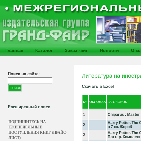
Главная
Каталог
Заказ книг
Новости
О к
Поиск на сайте:
Литература на иностр
Скачать в Excel
№
ОБЛОЖКА
ЗАГОЛОВОК
Расширенный поиск
1
Chiparus : Master 
ПОДПИШИТЕСЬ НА
Harry Potter. The
2
ЕЖЕНЕДЕЛЬНЫЕ
в 7 кн. /Короб
ПОСТУПЛЕНИЯ КНИГ (ПРАЙС-
Harry Potter. The
3
Поттер. Комплект 
ЛИСТ)