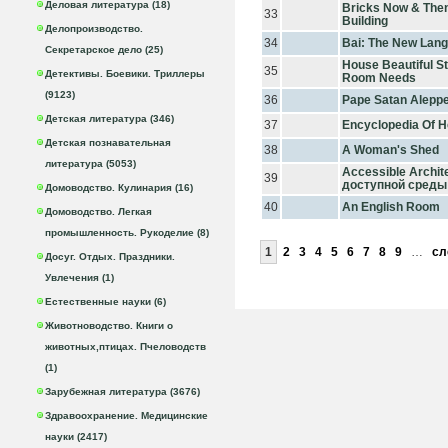
Деловая литература (18)
Bricks Now & The
33
Building
Делопроизводство.
34
Bai: The New Lang
Секретарское дело (25)
House Beautiful St
35
Детективы. Боевики. Триллеры
Room Needs
(9123)
36
Pape Satan Alepp
Детская литература (346)
37
Encyclopedia Of H
Детская познавательная
38
A Woman's Shed
литература (5053)
Accessible Archit
39
доступной среды
Домоводство. Кулинария (16)
40
An English Room
Домоводство. Легкая
промышленность. Рукоделие (8)
1
2
3
4
5
6
7
8
9
…
сл
Досуг. Отдых. Праздники.
Увлечения (1)
Естественные науки (6)
Животноводство. Книги о
животных,птицах. Пчеловодств
(1)
Зарубежная литература (3676)
Здравоохранение. Медицинские
науки (2417)