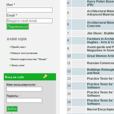
Harry Potter Boxe
4
Имя
*
(PB)
Architectural Mater
5
Advanced Materia
Email
*
Architectural Mater
6
Concrete
7
Jim Olson : Buildin
НАВИГАЦИЯ
Furniture in Archi
8
Hughes - Arts & Cr
Avant-garde and 
Прайс-лист
9
Magazines in Sovi
Новые поступления
10
Great Women Arti
Книги издательства "Фаир"
11
Russian Conserva
Заказ книг
Buildings Reimagi
12
and New
Вход на сайт
13
Practice Tests fo
Practice Tests for
Имя пользователя:
*
14
Software
Practice Tests fo
15
Software
Пароль:
*
Practice Tests for
16
Software
17
Marvel Encyclopedi