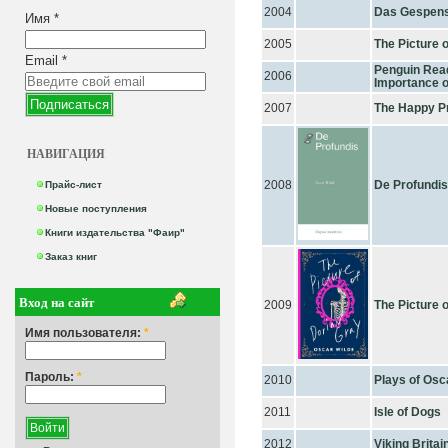
2004
Das Gespenst
Имя
*
2005
The Picture 
Email
*
Penguin Read
2006
Importance o
2007
The Happy Pr
НАВИГАЦИЯ
2008
De Profundis
Прайс-лист
Новые поступления
Книги издательства "Фаир"
Заказ книг
Вход на сайт
2009
The Picture 
Имя пользователя:
*
Пароль:
*
2010
Plays of Osc
2011
Isle of Dogs
2012
Viking Britai