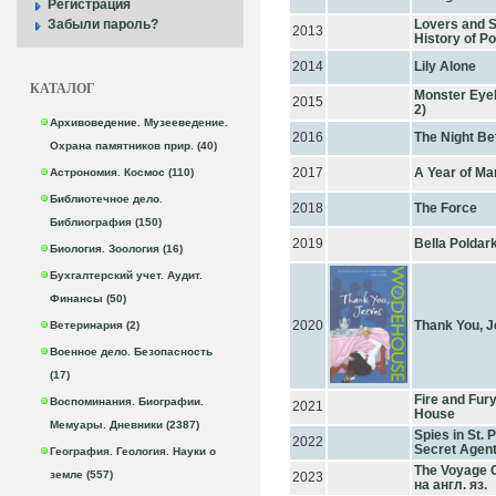
Регистрация
Lovers and S
Забыли пароль?
2013
History of Po
2014
Lily Alone
КАТАЛОГ
Monster Eyeb
2015
2)
Архивоведение. Музееведение.
2016
The Night Be
Охрана памятников прир. (40)
2017
A Year of Ma
Астрономия. Космос (110)
Библиотечное дело.
2018
The Force
Библиография (150)
2019
Bella Poldar
Биология. Зоология (16)
Бухгалтерский учет. Аудит.
Финансы (50)
2020
Thank You, 
Ветеринария (2)
Военное дело. Безопасность
(17)
Fire and Fur
Воспоминания. Биографии.
2021
House
Мемуары. Дневники (2387)
Spies in St.
2022
Secret Agent
География. Геология. Науки о
The Voyage 
земле (557)
2023
на англ. яз.