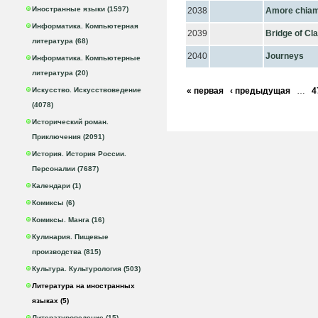
Иностранные языки (1597)
2038
Amore chiam
Информатика. Компьютерная
2039
Bridge of Cl
литература (68)
2040
Journeys
Информатика. Компьютерные
литература (20)
Искусство. Искусствоведение
« первая
‹ предыдущая
…
4
(4078)
Исторический роман.
Приключения (2091)
История. История России.
Персоналии (7687)
Календари (1)
Комиксы (6)
Комиксы. Манга (16)
Кулинария. Пищевые
производства (815)
Культура. Культурология (503)
Литература на иностранных
языках (5)
Литературоведение (15)