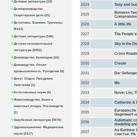
Деловая литература (18)
2024
Tony and Su
Делопроизводство.
Between Two 
2025
Секретарское дело (25)
Compromise i
Детективы. Боевики. Триллеры
2026
A little life
(9123)
2027
The People i
Детская литература (346)
2028
Sky in the D
Детская познавательная
литература (5053)
2029
Cross Road
Домоводство. Кулинария (16)
2030
Create
Домоводство. Легкая
промышленность. Рукоделие (8)
2031
Der Gefange
Досуг. Отдых. Праздники.
2032
We
Увлечения (1)
Естественные науки (6)
2033
Never List, 
Животноводство. Книги о
2034
Catherine & 
животных,птицах. Пчеловодств
Europaische
2035
(1)
Gegenwart u
Зарубежная литература (3676)
Automatic co
2036
modeling and
Здравоохранение. Медицинские
Au Bonheur
2037
науки (2417)
счастье. На 