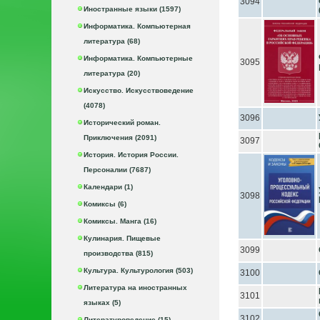
3094
Иностранные языки (1597)
Информатика. Компьютерная
литература (68)
Информатика. Компьютерные
3095
литература (20)
Искусство. Искусствоведение
(4078)
3096
Исторический роман.
Приключения (2091)
3097
История. История России.
Персоналии (7687)
Календари (1)
3098
Комиксы (6)
Комиксы. Манга (16)
Кулинария. Пищевые
3099
производства (815)
Культура. Культурология (503)
3100
Литература на иностранных
3101
языках (5)
3102
Литературоведение (15)