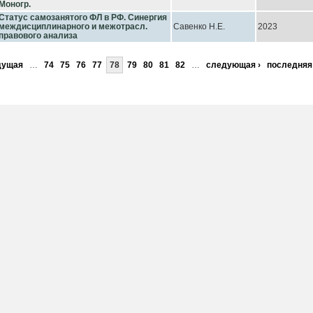
Моногр.
Статус самозанятого ФЛ в РФ. Синергия
междисциплинарного и межотрасл.
Савенко Н.Е.
2023
правового анализа
дущая
…
74
75
76
77
78
79
80
81
82
…
следующая ›
последняя