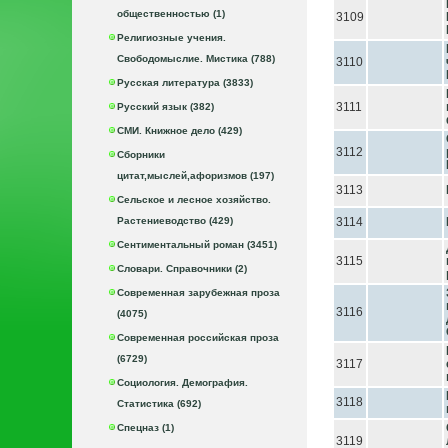
общественностью (1)
3109
Религиозные учения.
Свободомыслие. Мистика (788)
3110
Русская литература (3833)
3111
Русский язык (382)
СМИ. Книжное дело (429)
3112
Сборники
цитат,мыслей,афоризмов (197)
3113
Сельское и лесное хозяйство.
Растениеводство (429)
3114
Сентиментальный роман (3451)
3115
Словари. Справочники (2)
Современная зарубежная проза
3116
(4075)
Современная российская проза
(6729)
3117
Социология. Демография.
3118
Статистика (692)
Спецназ (1)
3119