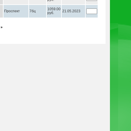
1059.00
Проспект
7бц
21.05.2023
руб.
 »