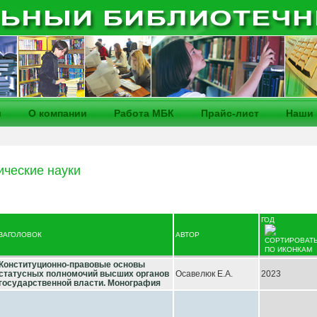
и
О компании
Работа МБК
Прайс-лист
Наши 
ческие науки
ГОД
ЗАГОЛОВОК
АВТОР
Конституционно-правовые основы
статусных полномочий высших органов
Осавелюк Е.А.
2023
государственной власти. Монография