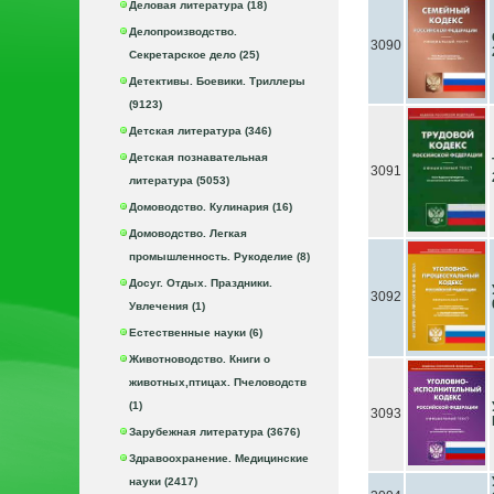
Деловая литература (18)
Делопроизводство.
3090
Секретарское дело (25)
Детективы. Боевики. Триллеры
(9123)
Детская литература (346)
Детская познавательная
3091
литература (5053)
Домоводство. Кулинария (16)
Домоводство. Легкая
промышленность. Рукоделие (8)
Досуг. Отдых. Праздники.
3092
Увлечения (1)
Естественные науки (6)
Животноводство. Книги о
животных,птицах. Пчеловодств
(1)
3093
Зарубежная литература (3676)
Здравоохранение. Медицинские
науки (2417)