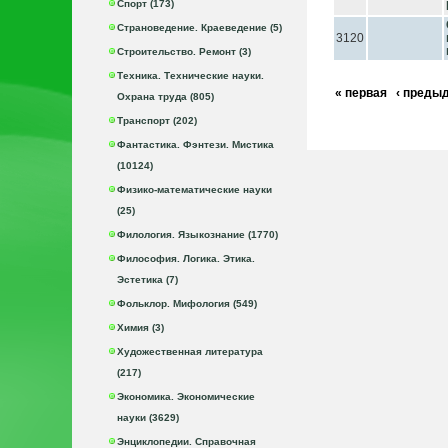
Спорт (173)
Страноведение. Краеведение (5)
3120
Строительство. Ремонт (3)
Техника. Технические науки.
« первая
‹ преды
Охрана труда (805)
Транспорт (202)
Фантастика. Фэнтези. Мистика
(10124)
Физико-математические науки
(25)
Филология. Языкознание (1770)
Философия. Логика. Этика.
Эстетика (7)
Фольклор. Мифология (549)
Химия (3)
Художественная литература
(217)
Экономика. Экономические
науки (3629)
Энциклопедии. Справочная