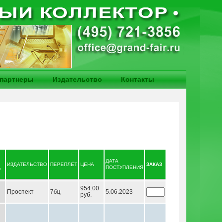
партнеры
Издательство
Контакты
ДАТА
ИЗДАТЕЛЬСТВО
ПЕРЕПЛЁТ
ЦЕНА
ЗАКАЗ
ПОСТУПЛЕНИЯ
954.00
Проспект
7бц
5.06.2023
руб.