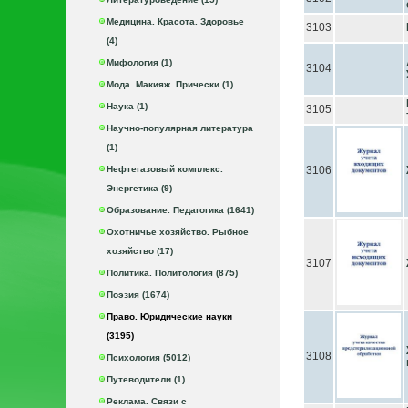
Медицина. Красота. Здоровье
3103
(4)
Мифология (1)
3104
Мода. Макияж. Прически (1)
Наука (1)
3105
Научно-популярная литература
(1)
Нефтегазовый комплекс.
3106
Энергетика (9)
Образование. Педагогика (1641)
Охотничье хозяйство. Рыбное
хозяйство (17)
3107
Политика. Политология (875)
Поэзия (1674)
Право. Юридические науки
(3195)
3108
Психология (5012)
Путеводители (1)
Реклама. Связи с