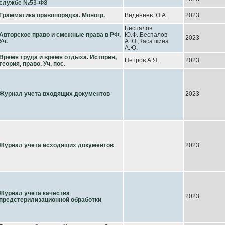
службе №53-ФЗ
Грамматика правопорядка. Моногр.
Веденеев Ю.А.
2023
Беспалов
Авторское право и смежные права в РФ.
Ю.Ф.,Беспалов
2023
Уч.
А.Ю.,Касаткина
А.Ю.
Время труда и время отдыха. История,
Петров А.Я.
2023
теория, право. Уч. пос.
Журнал учета входящих документов
2023
Журнал учета исходящих документов
2023
Журнал учета качества
2023
предстерилизационной обработки