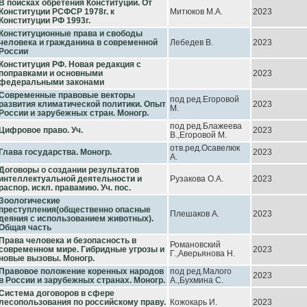
В поисках обретения Конституции. От
Конституции РСФСР 1978г. к
Митюков М.А.
2023
Конституции РФ 1993г.
Конституционные права и свободы
человека и гражданина в современной
Лебедев В.
2023
России
Конституция РФ. Новая редакция с
поправками и основными
2023
федеральными законами
Современные правовые векторы
под ред.Егоровой
развития климатической политики. Опыт
2023
М.
России и зарубежных стран. Моногр.
под ред.Блажеева
Цифровое право. Уч.
2023
В.,Егоровой М.
отв.ред.Осавелюк
Глава государства. Моногр.
2023
А.
Договоры о создании результатов
интеллектуальной деятельности и
Рузакова О.А.
2023
распор. искл. правамию. Уч. пос.
Зоологические
преступления(общественно опасные
Плешаков А.
2023
деяния с использованием животных).
Общая часть
Права человека и безопасность в
Романовский
современном мире. Гибридные угрозы и
2023
Г.,Аверьянова Н.
новые вызовы. Моногр.
Правовое положение коренных народов
под ред.Малого
2023
в России и зарубежных странах. Моногр.
А.,Бухмина С.
Система договоров в сфере
лесопользования по российскому праву.
Кожокарь И.
2023