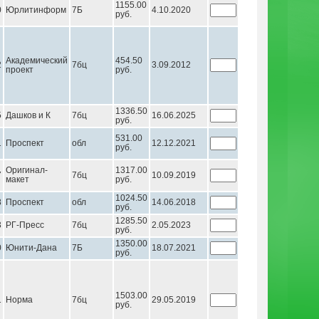
1155.00
0
Юрлитинформ
7Б
4.10.2020
руб.
Академический
454.50
2
7бц
3.09.2012
проект
руб.
1336.50
5
Дашков и К
7бц
16.06.2025
руб.
531.00
1
Проспект
обл
12.12.2021
руб.
Оригинал-
1317.00
7
7бц
10.09.2019
макет
руб.
1024.50
8
Проспект
обл
14.06.2018
руб.
1285.50
3
РГ-Пресс
7бц
2.05.2023
руб.
1350.00
0
Юнити-Дана
7Б
18.07.2021
руб.
1503.00
1
Норма
7бц
29.05.2019
руб.