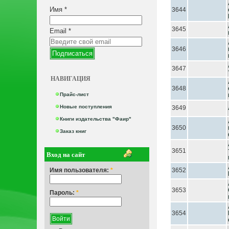
Имя
*
3644
3645
Email
*
3646
3647
НАВИГАЦИЯ
3648
Прайс-лист
Новые поступления
3649
Книги издательства "Фаир"
3650
Заказ книг
3651
Вход на сайт
Имя пользователя:
*
3652
3653
Пароль:
*
3654