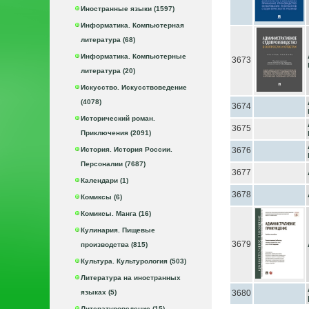
Иностранные языки (1597)
Информатика. Компьютерная
литература (68)
Информатика. Компьютерные
3673
литература (20)
Искусство. Искусствоведение
(4078)
3674
Исторический роман.
3675
Приключения (2091)
История. История России.
3676
Персоналии (7687)
3677
Календари (1)
3678
Комиксы (6)
Комиксы. Манга (16)
Кулинария. Пищевые
3679
производства (815)
Культура. Культурология (503)
Литература на иностранных
языках (5)
3680
Литературоведение (15)