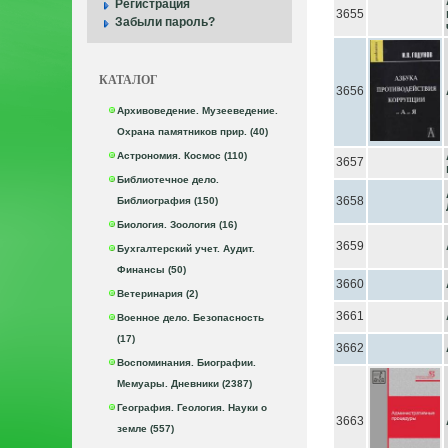
Регистрация
3655
Забыли пароль?
КАТАЛОГ
3656
Архивоведение. Музееведение.
Охрана памятников прир. (40)
Астрономия. Космос (110)
3657
Библиотечное дело.
3658
Библиография (150)
Биология. Зоология (16)
3659
Бухгалтерский учет. Аудит.
Финансы (50)
3660
Ветеринария (2)
3661
Военное дело. Безопасность
(17)
3662
Воспоминания. Биографии.
Мемуары. Дневники (2387)
География. Геология. Науки о
3663
земле (557)