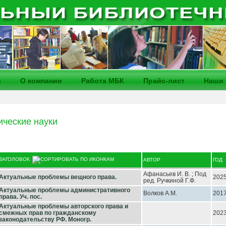
и
О компании
Работа МБК
Прайс-лист
Наши 
ческие науки
ЗАГОЛОВОК
АВТОР
ГОД
Афанасьев И. В. ; Под
Актуальные проблемы вещного права.
202
ред. Ручкиной Г.Ф.
Актуальные проблемы административного
Волков А.М.
201
права. Уч. пос.
Актуальные проблемы авторского права и
смежных прав по гражданскому
202
законодательству РФ. Моногр.