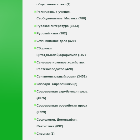
общественностью (1)
Религиозные учения.
Свободомыслие. Мистика (788)
Русская литература (3833)
Русский язык (382)
СМИ. Книжное дело (429)
Сборники
цитат,мыслей,афоризмов (197)
Сельское и лесное хозяйство.
Растениеводство (429)
Сентиментальный роман (3451)
Словари. Справочники (2)
Современная зарубежная проза
(4075)
Современная российская проза
(6729)
Социология. Демография.
Статистика (692)
Спецназ (1)