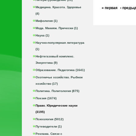
Медицина. Красота. Здоровье
« первая
‹ преды
(4)
Мифология (1)
Мода. Макияж. Прически (1)
Наука (1)
Научно-популярная литература
(1)
Нефтегазовый комплекс.
Энергетика (9)
Образование. Педагогика (1641)
Охотничье хозяйство. Рыбное
хозяйство (17)
Политика. Политология (875)
Поэзия (1674)
Право. Юридические науки
(3195)
Психология (5012)
Путеводители (1)
Реклама. Связи с