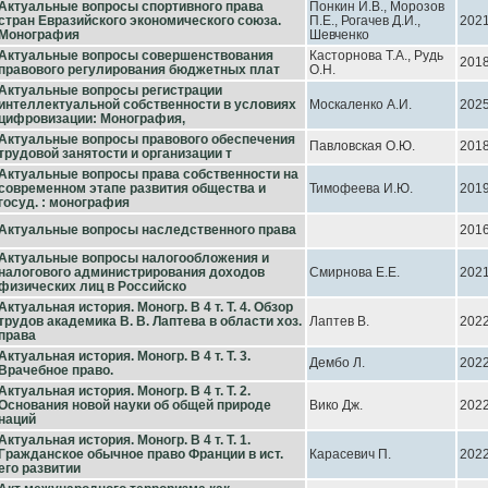
Актуальные вопросы спортивного права
Понкин И.В., Морозов
стран Евразийского экономического союза.
П.Е., Рогачев Д.И.,
202
Монография
Шевченко
Актуальные вопросы совершенствования
Касторнова Т.А., Рудь
201
правового регулирования бюджетных плат
О.Н.
Актуальные вопросы регистрации
интеллектуальной собственности в условиях
Москаленко А.И.
202
цифровизации: Монография,
Актуальные вопросы правового обеспечения
Павловская О.Ю.
201
трудовой занятости и организации т
Актуальные вопросы права собственности на
современном этапе развития общества и
Тимофеева И.Ю.
201
госуд. : монография
Актуальные вопросы наследственного права
201
Актуальные вопросы налогообложения и
налогового администрирования доходов
Смирнова Е.Е.
202
физических лиц в Российско
Актуальная история. Моногр. В 4 т. Т. 4. Обзор
трудов академика В. В. Лаптева в области хоз.
Лаптев В.
202
права
Актуальная история. Моногр. В 4 т. Т. 3.
Дембо Л.
202
Врачебное право.
Актуальная история. Моногр. В 4 т. Т. 2.
Основания новой науки об общей природе
Вико Дж.
202
наций
Актуальная история. Моногр. В 4 т. Т. 1.
Гражданское обычное право Франции в ист.
Карасевич П.
202
его развитии