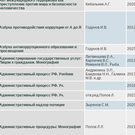
Акт межународного терроризма как
преступление против мира и безопасности
Кибальник А.Г.
202
человечества
Азбука противодействия коррупции от А до Я
Годунов И.В.
201
Азбука антикоррупционного образования и
Годунов И.В.
202
просвещения
Литвинцева Е.А.,
Администрирование государственных услуг:
Карпичев В.С.,
202
Лицом к гражданам. Монография
Романов В.Л., Рыба
Андрюхина Э.П.,
Административный процесс РФ. Учебник
Бакурова Н.Н., Галкина
201
М.В. и др.
Административный процесс РФ. Уч.
201
Административный процесс РФ. Уч.
отв.ред.Попов Л.
202
Административный надзор полиции
Зырянов С.М.
202
Административные процедуры: Монография
Попов Л.Л.
202