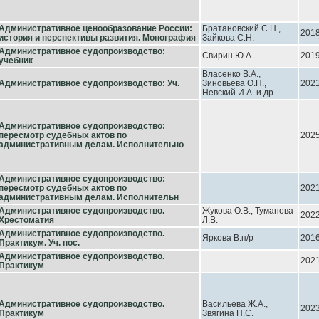
Административное ценообразование России:
Братановский С.Н.,
201
история и перспективы развития. Монография
Зайкова С.Н.
Административное судопроизводство:
Свирин Ю.А.
201
учебник
Власенко В.А.,
Административное судопроизводство: Уч.
Зиновьева О.П.,
202
Невский И.А. и др.
Административное судопроизводство:
пересмотр судебных актов по
202
административным делам. Исполнительно
Административное судопроизводство:
пересмотр судебных актов по
202
административным делам. Исполнительн
Административное судопроизводство.
Жукова О.В., Туманова
202
Хрестоматия
Л.В.
Административное судопроизводство.
Яркова В.п/р
201
Практикум. Уч. пос.
Административное судопроизводство.
202
Практикум
Административное судопроизводство.
Васильева Ж.А.,
202
Практикум
Звягина Н.С.