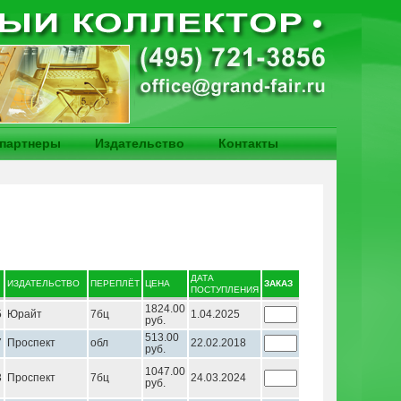
партнеры
Издательство
Контакты
ДАТА
ИЗДАТЕЛЬСТВО
ПЕРЕПЛЁТ
ЦЕНА
ЗАКАЗ
ПОСТУПЛЕНИЯ
1824.00
5
Юрайт
7бц
1.04.2025
руб.
513.00
7
Проспект
обл
22.02.2018
руб.
1047.00
3
Проспект
7бц
24.03.2024
руб.