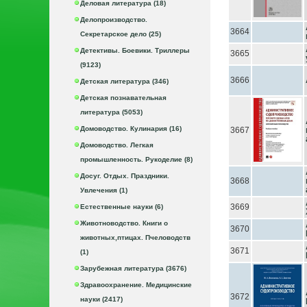
Деловая литература (18)
Делопроизводство.
3664
Секретарское дело (25)
Детективы. Боевики. Триллеры
3665
(9123)
3666
Детская литература (346)
Детская познавательная
литература (5053)
Домоводство. Кулинария (16)
3667
Домоводство. Легкая
промышленность. Рукоделие (8)
Досуг. Отдых. Праздники.
3668
Увлечения (1)
3669
Естественные науки (6)
Животноводство. Книги о
3670
животных,птицах. Пчеловодств
3671
(1)
Зарубежная литература (3676)
Здравоохранение. Медицинские
3672
науки (2417)