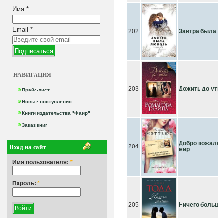
Имя
*
Email
*
202
Завтра была
НАВИГАЦИЯ
203
Дожить до ут
Прайс-лист
Новые поступления
Книги издательства "Фаир"
Заказ книг
Добро пожал
Вход на сайт
204
мир
Имя пользователя:
*
Пароль:
*
205
Ничего боль