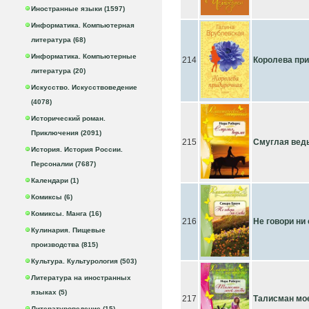
Иностранные языки (1597)
Информатика. Компьютерная
литература (68)
Информатика. Компьютерные
214
Королева пр
литература (20)
Искусство. Искусствоведение
(4078)
Исторический роман.
Приключения (2091)
215
Смуглая вед
История. История России.
Персоналии (7687)
Календари (1)
Комиксы (6)
Комиксы. Манга (16)
216
Не говори ни
Кулинария. Пищевые
производства (815)
Культура. Культурология (503)
Литература на иностранных
языках (5)
217
Талисман мо
Литературоведение (15)