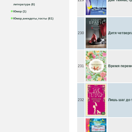
229
Две тайны, т
литература (6)
Юмор (1)
Юмор,анекдоты,тосты (61)
230
Дитя четверг
231
Время перем
232
Лишь шаг до 