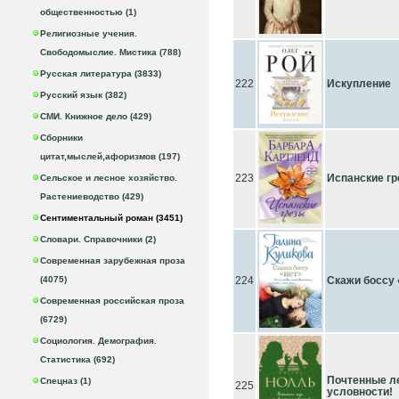
общественностью (1)
Религиозные учения.
Свободомыслие. Мистика (788)
Русская литература (3833)
222
Искупление
Русский язык (382)
СМИ. Книжное дело (429)
Сборники
цитат,мыслей,афоризмов (197)
223
Испанские г
Сельское и лесное хозяйство.
Растениеводство (429)
Сентиментальный роман (3451)
Словари. Справочники (2)
Современная зарубежная проза
(4075)
224
Скажи боссу 
Современная российская проза
(6729)
Социология. Демография.
Статистика (692)
Почтенные ле
Спецназ (1)
225
условности!