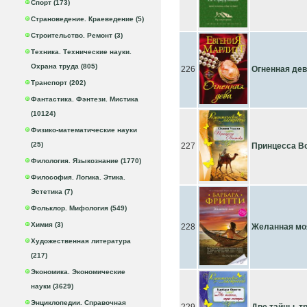
Спорт (173)
Страноведение. Краеведение (5)
Строительство. Ремонт (3)
Техника. Технические науки.
Охрана труда (805)
226
Огненная де
Транспорт (202)
Фантастика. Фэнтези. Мистика
(10124)
Физико-математические науки
(25)
227
Принцесса В
Филология. Языкознание (1770)
Философия. Логика. Этика.
Эстетика (7)
Фольклор. Мифология (549)
Химия (3)
228
Желанная мо
Художественная литература
(217)
Экономика. Экономические
науки (3629)
Энциклопедии. Справочная