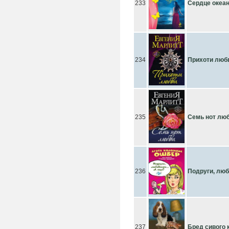
233
Сердце океа
234
Прихоти люб
235
Семь нот лю
236
Подруги, лю
237
Бред сивого 