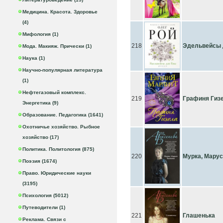
Медицина. Красота. Здоровье
(4)
Мифология (1)
218
Эдельвейсы 
Мода. Макияж. Прически (1)
Наука (1)
Научно-популярная литература
(1)
Нефтегазовый комплекс.
219
Графиня Гиз
Энергетика (9)
Образование. Педагогика (1641)
Охотничье хозяйство. Рыбное
хозяйство (17)
Политика. Политология (875)
220
Мурка, Мару
Поэзия (1674)
Право. Юридические науки
(3195)
Психология (5012)
Путеводители (1)
221
Глашенька
Реклама. Связи с