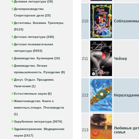
Деловая литература (18)
Делопроизводство.
Секретарское дело (25)
210
Соблазненны
Детективы. Боевики. Триллеры
(9123)
Детская литература (346)
Детская познавательная
литература (5053)
Домоводство. Кулинария (16)
211
Чейзер
Домоводство. Легкая
промышленность. Рукоделие (8)
Досуг. Отдых. Праздники.
Увлечения (1)
Естественные науки (6)
212
Неразгаданн
Животноводство. Книги о
животных,птицах. Пчеловодств
(1)
Зарубежная литература (3676)
Любимые дет
Здравоохранение. Медицинские
213
семья
науки (2417)