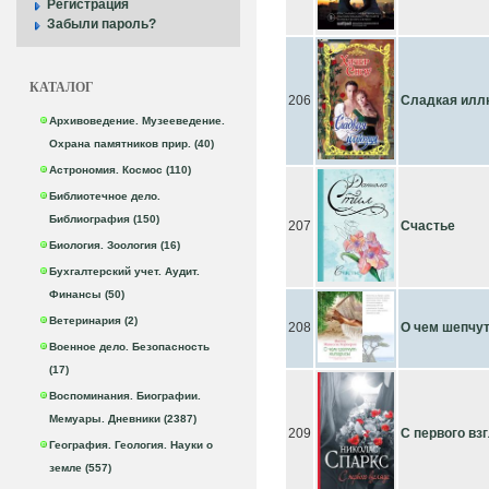
Регистрация
Забыли пароль?
КАТАЛОГ
206
Сладкая илл
Архивоведение. Музееведение.
Охрана памятников прир. (40)
Астрономия. Космос (110)
Библиотечное дело.
Библиография (150)
207
Счастье
Биология. Зоология (16)
Бухгалтерский учет. Аудит.
Финансы (50)
Ветеринария (2)
208
О чем шепчу
Военное дело. Безопасность
(17)
Воспоминания. Биографии.
Мемуары. Дневники (2387)
209
С первого вз
География. Геология. Науки о
земле (557)