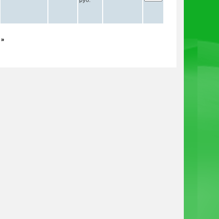
руб.
 »