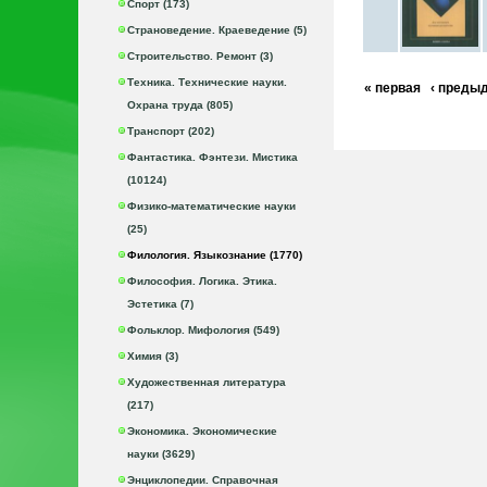
Спорт (173)
Страноведение. Краеведение (5)
Строительство. Ремонт (3)
Техника. Технические науки.
« первая
‹ преды
Охрана труда (805)
Транспорт (202)
Фантастика. Фэнтези. Мистика
(10124)
Физико-математические науки
(25)
Филология. Языкознание (1770)
Философия. Логика. Этика.
Эстетика (7)
Фольклор. Мифология (549)
Химия (3)
Художественная литература
(217)
Экономика. Экономические
науки (3629)
Энциклопедии. Справочная