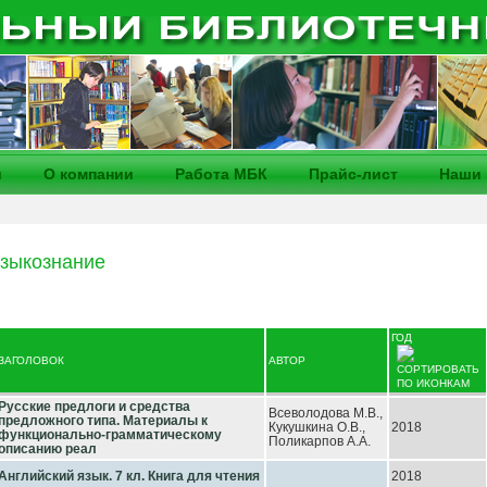
и
О компании
Работа МБК
Прайс-лист
Наши 
Языкознание
ГОД
ЗАГОЛОВОК
АВТОР
Русские предлоги и средства
Всеволодова М.В.,
предложного типа. Материалы к
Кукушкина О.В.,
2018
функционально-грамматическому
Поликарпов А.А.
описанию реал
Английский язык. 7 кл. Книга для чтения
2018