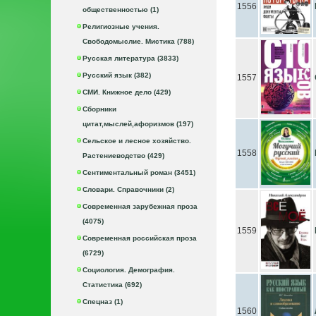
1556
общественностью (1)
Религиозные учения.
Свободомыслие. Мистика (788)
Русская литература (3833)
Русский язык (382)
1557
СМИ. Книжное дело (429)
Сборники
цитат,мыслей,афоризмов (197)
Сельское и лесное хозяйство.
1558
Растениеводство (429)
Сентиментальный роман (3451)
Словари. Справочники (2)
Современная зарубежная проза
(4075)
1559
Современная российская проза
(6729)
Социология. Демография.
Статистика (692)
Спецназ (1)
1560