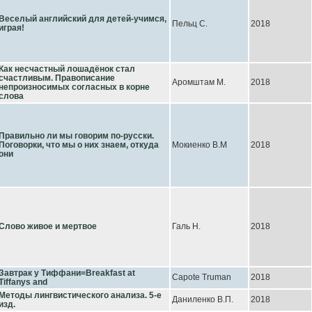
Веселый английский для детей-учимся,
Пельц С.
2018
играя!
Как несчастный лошадёнок стал
счастливым. Правописание
Аромштам М.
2018
непроизносимых согласных в корне
слова
Правильно ли мы говорим по-русски.
Поговорки, что мы о них знаем, откуда
Мокиенко В.М
2018
они
Слово живое и мертвое
Галь Н.
2018
Завтрак у Тиффани=Breakfast at
Capote Truman
2018
Tiffanys and
Методы лингвистического анализа. 5-е
Даниленко В.П.
2018
изд.