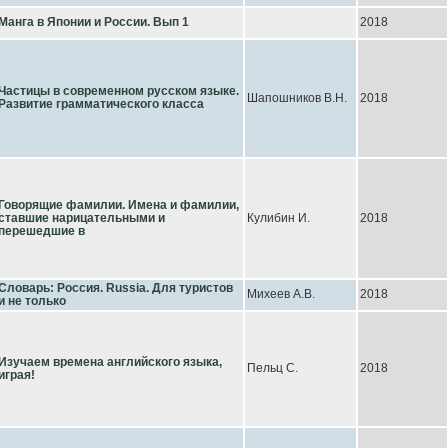
Манга в Японии и России. Вып 1
2018
Частицы в современном русском языке.
Шапошников В.Н.
2018
Развитие грамматического класса
Говорящие фамилии. Имена и фамилии,
ставшие нарицательными и
Кулибин И.
2018
перешедшие в
Словарь: Россия. Russia. Для туристов
Михеев А.В.
2018
и не только
Изучаем времена английского языка,
Пельц С.
2018
играя!