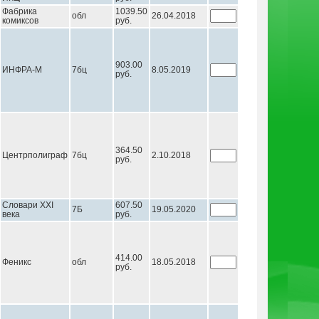
Фабрика
1039.50
обл
26.04.2018
комиксов
руб.
903.00
ИНФРА-М
7бц
8.05.2019
руб.
364.50
Центрполиграф
7бц
2.10.2018
руб.
Словари XXI
607.50
7Б
19.05.2020
века
руб.
414.00
Феникс
обл
18.05.2018
руб.