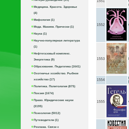
1551
Медицина. Красота. Здоровье
(4)
Мифология (1)
1552
Мода. Макияж. Прически (1)
Наука (1)
Научно-популярная литература
(1)
Нефтегазовый комплекс.
1553
Энергетика (9)
Образование. Педагогика (1641)
Охотничье хозяйство. Рыбное
хозяйство (17)
1554
Политика. Политология (875)
Поэзия (1674)
Право. Юридические науки
1555
(3195)
Психология (5012)
Путеводители (1)
Реклама. Связи с