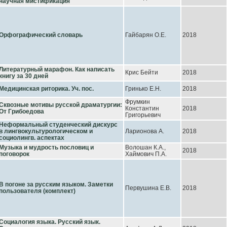
научная мистификация
Орфографический словарь
Гайбарян О.Е.
2018
Литературный марафон. Как написать
Крис Бейти
2018
книгу за 30 дней
Медицинская риторика. Уч. пос.
Гринько Е.Н.
2018
Фрумкин
Сквозные мотивы русской драматургии:
Константин
2018
От Грибоедова
Григорьевич
Неформальный студенческий дискурс
в лингвокультурологическом и
Ларионова А.
2018
социолингв. аспектах
Музыка и мудрость пословиц и
Волошан К.А.,
2018
поговорок
Хаймович П.А.
В погоне за русским языком. Заметки
Первушина Е.В.
2018
пользователя (комплект)
Социалогия языка. Русский язык.