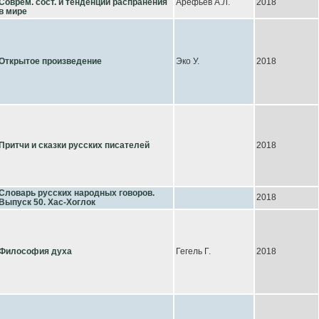
Соврем. сост. и тенденции распранения
Арефьев А.Л.
2018
в мире
Открытое произведение
Эко У.
2018
Притчи и сказки русских писателей
2018
Словарь русских народных говоров.
2018
Выпуск 50. Хас-Хоглок
Философия духа
Гегель Г.
2018