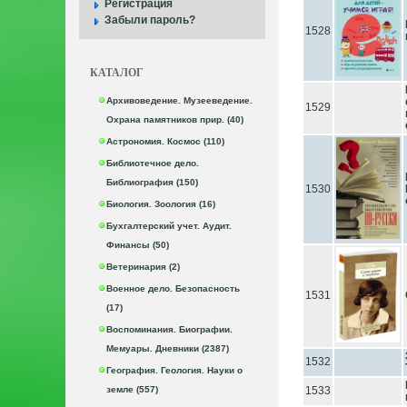
Регистрация
Забыли пароль?
1528
КАТАЛОГ
Архивоведение. Музееведение.
1529
Охрана памятников прир. (40)
Астрономия. Космос (110)
Библиотечное дело.
Библиография (150)
1530
Биология. Зоология (16)
Бухгалтерский учет. Аудит.
Финансы (50)
Ветеринария (2)
Военное дело. Безопасность
1531
(17)
Воспоминания. Биографии.
Мемуары. Дневники (2387)
1532
География. Геология. Науки о
земле (557)
1533