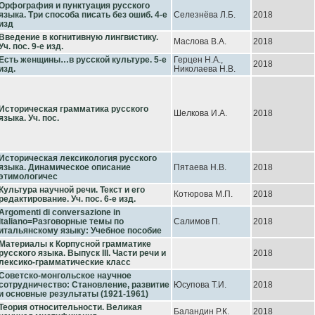
Орфография и пунктуация русского
языка. Три способа писать без ошиб. 4-е
Селезнёва Л.Б.
2018
изд
Введение в когнитивную лингвистику.
Маслова В.А.
2018
Уч. пос. 9-е изд.
Есть женщины…в русской культуре. 5-е
Герцен Н.А.,
2018
изд.
Николаева Н.В.
Историческая грамматика русского
Шелкова И.А.
2018
языка. Уч. пос.
Историческая лексикология русского
языка. Динамическое описание
Пятаева Н.В.
2018
этимологичес
Культура научной речи. Текст и его
Котюрова М.П.
2018
редактирование. Уч. пос. 6-е изд.
Argomenti di conversazione in
italiano=Разговорные темы по
Салимов П.
2018
итальянскому языку: Учебное пособие
Материалы к Корпусной грамматике
русского языка. Выпуск III. Части речи и
2018
лексико-грамматические класс
Советско-монгольское научное
сотрудничество: Становление, развитие
Юсупова Т.И.
2018
и основные результаты (1921-1961)
Теория относительности. Великая
Баландин Р.К.
2018