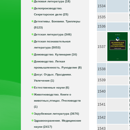
Деловая литература (18)
1534
Делопроизводство.
Секретарское дело (25)
1535
Детективы. Боевики. Триллеры
1536
(9123)
Детская литература (346)
Детская познавательная
1537
литература (5053)
Домоводство. Кулинария (16)
Домоводство. Легкая
промышленность. Рукоделие (8)
1538
Досуг. Отдых. Праздники.
1539
Увлечения (1)
Естественные науки (6)
1540
Животноводство. Книги о
животных,птицах. Пчеловодств
1541
(1)
Зарубежная литература (3676)
1542
Здравоохранение. Медицинские
науки (2417)
1543