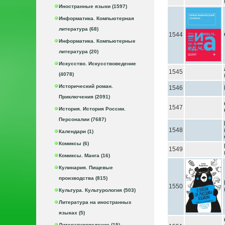
Иностранные языки (1597)
Информатика. Компьютерная
литература (68)
1544
Информатика. Компьютерные
литература (20)
Искусство. Искусствоведение
1545
(4078)
Исторический роман.
1546
Приключения (2091)
1547
История. История России.
Персоналии (7687)
1548
Календари (1)
Комиксы (6)
1549
Комиксы. Манга (16)
Кулинария. Пищевые
производства (815)
1550
Культура. Культурология (503)
Литература на иностранных
языках (5)
Литературоведение (15)