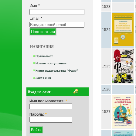
Имя
*
1523
Email
*
1524
НАВИГАЦИЯ
Прайс-лист
Новые поступления
1525
Книги издательства "Фаир"
Заказ книг
1526
Вход на сайт
Имя пользователя:
*
1527
Пароль:
*