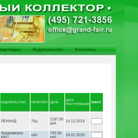
партнеры
Издательство
Контакты
ДАТА
ИЗДАТЕЛЬСТВО
ПЕРЕПЛЁТ
ЦЕНА
ЗАКАЗ
ПОСТУПЛЕНИЯ
1197.00
ЛЕНАНД
7бц
14.12.2019
руб.
Академкнига
745.50
обл
24.01.2020
ИКЦ
руб.