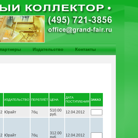
партнеры
Издательство
Контакты
ДАТА
ИЗДАТЕЛЬСТВО
ПЕРЕПЛЁТ
ЦЕНА
ЗАКАЗ
ПОСТУПЛЕНИЯ
510.00
12
Юрайт
7бц
12.04.2012
руб.
312.00
12
Юрайт
7бц
12.04.2012
руб.