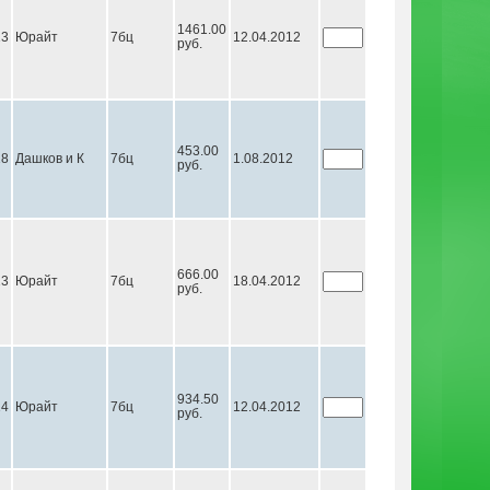
1461.00
13
Юрайт
7бц
12.04.2012
руб.
453.00
18
Дашков и К
7бц
1.08.2012
руб.
666.00
13
Юрайт
7бц
18.04.2012
руб.
934.50
14
Юрайт
7бц
12.04.2012
руб.