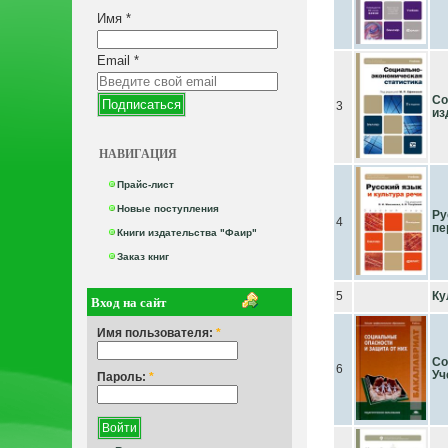
Имя
*
Email
*
Со
3
из
НАВИГАЦИЯ
Прайс-лист
Новые поступления
Ру
4
пе
Книги издательства "Фаир"
Заказ книг
5
Ку
Вход на сайт
Имя пользователя:
*
Со
6
Уч
Пароль:
*