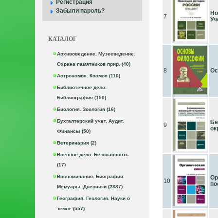
Регистрация
Забыли пароль?
Но
7
Уч
КАТАЛОГ
Архивоведение. Музееведение.
Охрана памятников прир. (40)
8
Ос
Астрономия. Космос (110)
Библиотечное дело.
Библиография (150)
Биология. Зоология (16)
Бухгалтерский учет. Аудит.
Бе
9
ок
Финансы (50)
Ветеринария (2)
Военное дело. Безопасность
(17)
Воспоминания. Биографии.
Ор
10
по
Мемуары. Дневники (2387)
География. Геология. Науки о
земле (557)