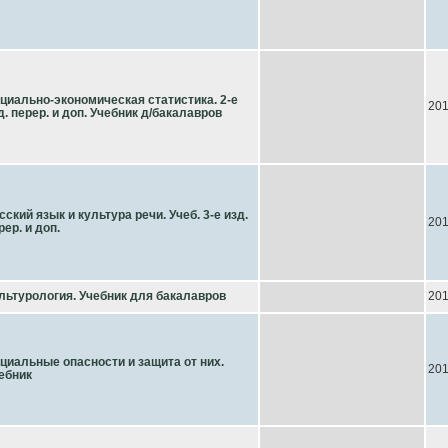
циально-экономическая статистика. 2-е
20
д. перер. и доп. Учебник д/бакалавров
сский язык и культура речи. Учеб. 3-е изд.
20
рер. и доп.
льтурология. Учебник для бакалавров
20
циальные опасности и защита от них.
20
ебник