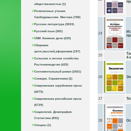
пр
общественностью (1)
Религиозные учения.
Свободомыслие. Мистика (788)
Русская литература (3833)
Русский язык (382)
Ис
24
пр
СМИ. Книжное дело (429)
Сборники
цитат,мыслей,афоризмов (197)
Та
25
4-
Сельское и лесное хозяйство.
Растениеводство (429)
Сентиментальный роман (3451)
26
Эк
Словари. Справочники (2)
Современная зарубежная проза
(4075)
27
Те
Современная российская проза
(6729)
Социология. Демография.
Статистика (692)
28
Ос
Спецназ (1)