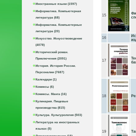
Иностранные языки (1597)
Информатика. Компьютерная
Фи
15
сп
литература (68)
Информатика. Компьютерные
литература (20)
Ис
16
Искусство. Искусствоведение
из
(4078)
Исторический роман.
Те
Приключения (2091)
17
ба
История. История России.
Персоналии (7687)
Календари (1)
Комиксы (6)
Комиксы. Манга (16)
18
Ре
Кулинария. Пищевые
производства (815)
Культура. Культурология (503)
Литература на иностранных
языках (5)
19
Та
Литературоведение (15)