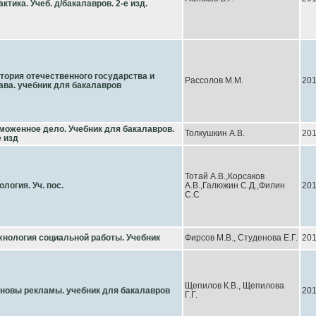
актика. Учеб. д/бакалавров. 2-е изд.
тория отечественного государства и
Рассолов М.М.
20
ава. учебник для бакалавров
моженное дело. Учебник для бакалавров.
Толкушкин А.В.
20
е изд
Тотай А.В.,Корсаков
ология. Уч. пос.
А.В.,Галюжин С.Д.,Филин
20
С.С
хнология социальной работы. Учебник
Фирсов М.В., Студенова Е.Г.
20
Щепилов К.В., Щепилова
новы рекламы. учебник для бакалавров
20
Г.Г.