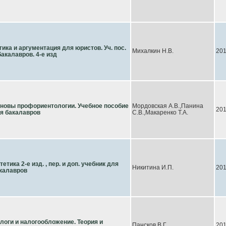
гика и аргументация для юристов. Уч. пос.
Михалкин Н.В.
20
бакалавров. 4-е изд
новы профориентологии. Учебное пособие
Мордовская А.В.,Панина
20
я бакалавров
С.В.,Макаренко Т.А.
тетика 2-е изд. , пер. и доп. учебник для
Никитина И.П.
20
калавров
логи и налогообложение. Теория и
Пансков В.Г.
20