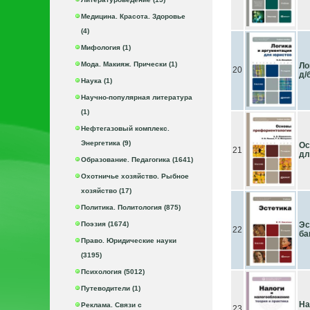
Медицина. Красота. Здоровье
(4)
Мифология (1)
Мода. Макияж. Прически (1)
Ло
20
д/
Наука (1)
Научно-популярная литература
(1)
Нефтегазовый комплекс.
Энергетика (9)
Ос
21
дл
Образование. Педагогика (1641)
Охотничье хозяйство. Рыбное
хозяйство (17)
Политика. Политология (875)
Поэзия (1674)
Эс
22
ба
Право. Юридические науки
(3195)
Психология (5012)
Путеводители (1)
На
Реклама. Связи с
23