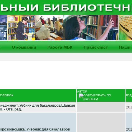
и
О компании
Работа МБК
Прайс-лист
Наши 
АВТОР
ГОЛОВОК
ГОД
неджмент. Уебник для бакалавров/Шапкин
20
Н. - Отв. ред.
кроэкономика. Учебник для бакалавров
20