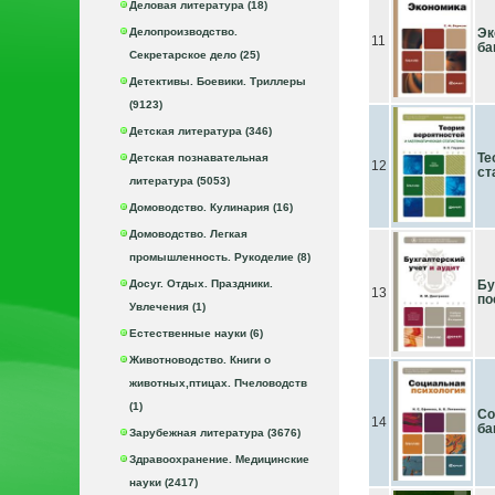
Деловая литература (18)
Делопроизводство.
Эк
11
ба
Секретарское дело (25)
Детективы. Боевики. Триллеры
(9123)
Детская литература (346)
Те
Детская познавательная
12
ст
литература (5053)
Домоводство. Кулинария (16)
Домоводство. Легкая
промышленность. Рукоделие (8)
Досуг. Отдых. Праздники.
Бу
13
по
Увлечения (1)
Естественные науки (6)
Животноводство. Книги о
животных,птицах. Пчеловодств
(1)
Со
14
ба
Зарубежная литература (3676)
Здравоохранение. Медицинские
науки (2417)