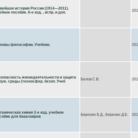
вейшая история России (1914—2011).
20
ебное пособие. 6-е изд. , испр. и доп.
новы философии. Учебник.
20
зопасность жизнедеятельности и защита
Белов С.В.
20
руж. среды (техносфер. безоп. Учеб
ганическая химия 2-е изд. учебное
Березин Б.Д., Березин Д.Б.
20
собие для бакалавров