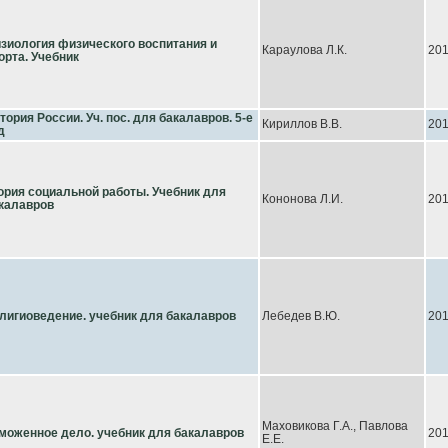
зиология физического воспитания и
Караулова Л.К.
20
орта. Учебник
тория России. Уч. пос. для бакалавров. 5-е
Кириллов В.В.
20
д
ория социальной работы. Учебник для
Кононова Л.И.
20
калавров
лигиоведение. учебник для бакалавров
Лебедев В.Ю.
20
Маховикова Г.А., Павлова
моженное дело. учебник для бакалавров
20
Е.Е.