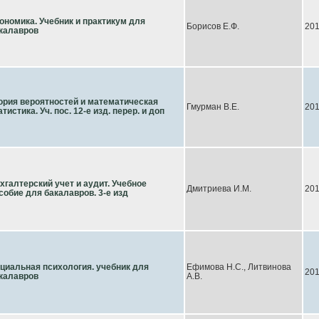
ономика. Учебник и практикум для
Борисов Е.Ф.
20
калавров
ория вероятностей и математическая
Гмурман В.Е.
20
атистика. Уч. пос. 12-е изд. перер. и доп
хгалтерский учет и аудит. Учебное
Дмитриева И.М.
20
собие для бакалавров. 3-е изд
циальная психология. учебник для
Ефимова Н.С., Литвинова
20
калавров
А.В.