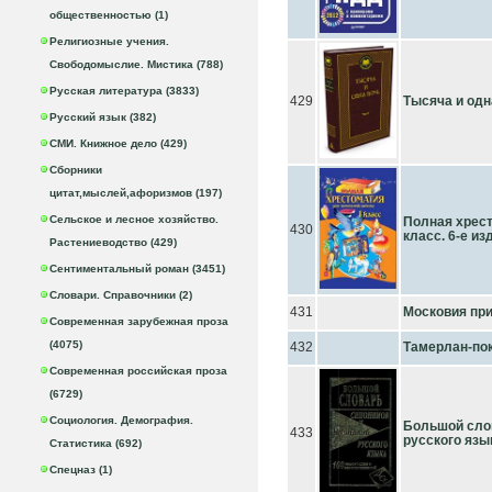
общественностью (1)
Религиозные учения.
Свободомыслие. Мистика (788)
Русская литература (3833)
429
Тысяча и одн
Русский язык (382)
СМИ. Книжное дело (429)
Сборники
цитат,мыслей,афоризмов (197)
Сельское и лесное хозяйство.
Полная хрест
430
класс. 6-е изд
Растениеводство (429)
Сентиментальный роман (3451)
Словари. Справочники (2)
431
Московия при
Современная зарубежная проза
(4075)
432
Тамерлан-по
Современная российская проза
(6729)
Социология. Демография.
Большой сло
433
русского язы
Статистика (692)
Спецназ (1)