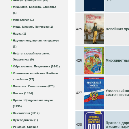
Медицина. Красота. Здоровье
(4)
Мифология (1)
Мода. Макияж. Прически (1)
425
Новейшая хре
Наука (1)
Научно-популярная литература
(1)
Нефтегазовый комплекс.
Энергетика (9)
426
Мир животны
Образование. Педагогика (1641)
Охотничье хозяйство. Рыбное
хозяйство (17)
Политика. Политология (875)
Уголовный ко
427
Поэзия (1674)
состоянию на
Право. Юридические науки
(3195)
Психология (5012)
Путеводители (1)
Правила дор
428
и комментар
Реклама. Связи с