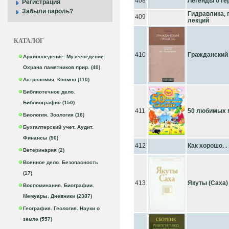
408
Легенды о ге
Регистрация
Забыли пароль?
Гидравлика, 
409
лекций
КАТАЛОГ
410
Гражданский п
Архивоведение. Музееведение.
Охрана памятников прир. (40)
Астрономия. Космос (110)
Библиотечное дело.
Библиография (150)
411
50 любимых 
Биология. Зоология (16)
Бухгалтерский учет. Аудит.
Финансы (50)
412
Как хорошо. . 
Ветеринария (2)
Военное дело. Безопасность
(17)
413
Якуты (Саха)
Воспоминания. Биографии.
Мемуары. Дневники (2387)
География. Геология. Науки о
земле (557)