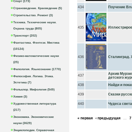
Спорт (173)
434
Поучение Вл
Страноведение. Краеведение (5)
Строительство. Ремонт (3)
Техника. Технические науки.
435
Иллюстриров
Охрана труда (805)
Транспорт (202)
Фантастика. Фэнтези. Мистика
(10124)
Физико-математические науки
436
Сталинград. 
(25)
Филология. Языкознание (1770)
Архив Мурзил
437
Философия. Логика. Этика.
детского жур
Эстетика (7)
438
Найди и пока
Фольклор. Мифология (549)
439
Сказки русск
Химия (3)
440
Чудеса свет
Художественная литература
(217)
Экономика. Экономические
« первая
‹ предыдущая
…
7
науки (3629)
Энциклопедии. Справочная