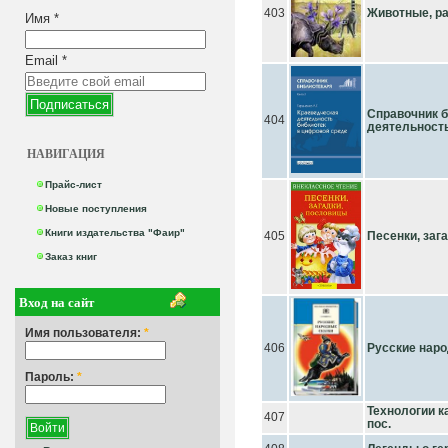
403
Животные, р
Имя
*
Email
*
Справочник б
404
деятельность
НАВИГАЦИЯ
Прайс-лист
Новые поступления
Книги издательства "Фаир"
405
Песенки, заг
Заказ книг
Вход на сайт
Имя пользователя:
*
406
Русские нар
Пароль:
*
Технологии к
407
пос.