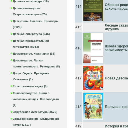
Деловая литература (18)
Сборник реце
414
Делопроизводство.
кухонь народ
Секретарское дело (25)
Детективы. Боевики. Триллеры
Лесные сказк
415
(9123)
игрушка
Детская литература (346)
Детская познавательная
Школа здоро
литература (5053)
416
зависимость
Домоводство. Кулинария (16)
Домоводство. Легкая
промышленность. Рукоделие (8)
Досуг. Отдых. Праздники.
417
Новая детск
Увлечения (1)
Естественные науки (6)
Животноводство. Книги о
животных,птицах. Пчеловодств
(1)
418
Большая хрес
Зарубежная литература (3676)
Здравоохранение. Медицинские
науки (2417)
419
История и тр