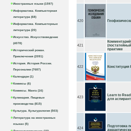
Иностранные языки (1597)
Информатика. Компьютерная
литература (68)
420
Геофизическ
Информатика. Компьютерные
литература (20)
Искусство. Искусствоведение
Комментарий
(4078)
421
(постатейный
практике
Исторический роман.
Приключения (2091)
История. История России.
422
Конституция 
Персоналии (7687)
Календари (1)
Комиксы (6)
Комиксы. Манга (16)
Learn to Read
423
Кулинария. Пищевые
для аспиранто
производства (815)
Культура. Культурология (503)
Литература на иностранных
языках (5)
Подготовка п
424
дидактически
Литературоведение (15)