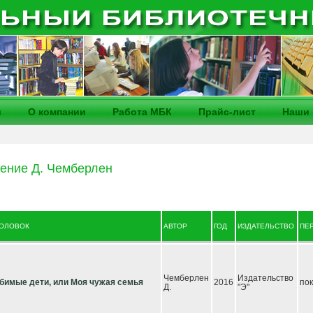
и
О компании
Работа МБК
Прайс-лист
Наши 
ение Д. Чемберлен
ГОЛОВОК
АВТОР
ГОД
ИЗДАТЕЛЬСТВО
ПЕ
Чемберлен
Издательство
бимые дети, или Моя чужая семья
2016
по
Д.
"Э"