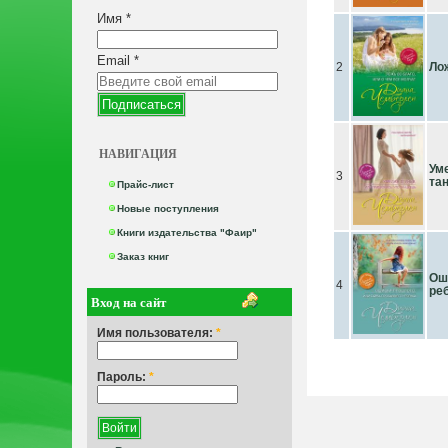
Имя
*
Email
*
2
Ло
НАВИГАЦИЯ
Ум
3
та
Прайс-лист
Новые поступления
Книги издательства "Фаир"
Заказ книг
Ош
4
ре
Вход на сайт
Имя пользователя:
*
Пароль:
*