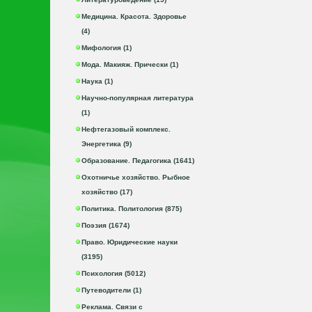
Медицина. Красота. Здоровье
(4)
Мифология (1)
Мода. Макияж. Прически (1)
Наука (1)
Научно-популярная литература
(1)
Нефтегазовый комплекс.
Энергетика (9)
Образование. Педагогика (1641)
Охотничье хозяйство. Рыбное
хозяйство (17)
Политика. Политология (875)
Поэзия (1674)
Право. Юридические науки
(3195)
Психология (5012)
Путеводители (1)
Реклама. Связи с