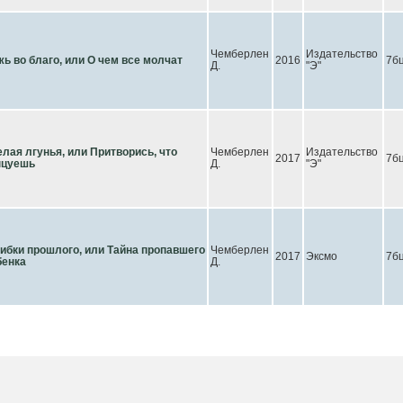
Чемберлен
Издательство
жь во благо, или О чем все молчат
2016
7б
Д.
"Э"
елая лгунья, или Притворись, что
Чемберлен
Издательство
2017
7б
нцуешь
Д.
"Э"
ибки прошлого, или Тайна пропавшего
Чемберлен
2017
Эксмо
7б
бенка
Д.