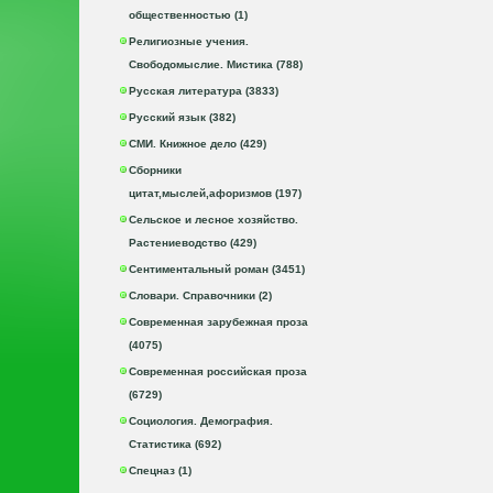
общественностью (1)
Религиозные учения.
Свободомыслие. Мистика (788)
Русская литература (3833)
Русский язык (382)
СМИ. Книжное дело (429)
Сборники
цитат,мыслей,афоризмов (197)
Сельское и лесное хозяйство.
Растениеводство (429)
Сентиментальный роман (3451)
Словари. Справочники (2)
Современная зарубежная проза
(4075)
Современная российская проза
(6729)
Социология. Демография.
Статистика (692)
Спецназ (1)