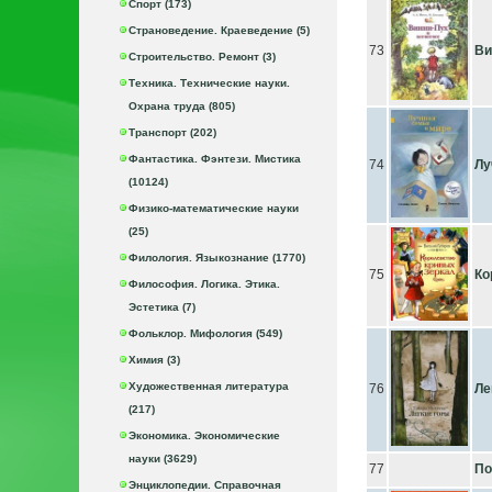
Спорт (173)
Страноведение. Краеведение (5)
73
Ви
Строительство. Ремонт (3)
Техника. Технические науки.
Охрана труда (805)
Транспорт (202)
Фантастика. Фэнтези. Мистика
74
Лу
(10124)
Физико-математические науки
(25)
Филология. Языкознание (1770)
75
Ко
Философия. Логика. Этика.
Эстетика (7)
Фольклор. Мифология (549)
Химия (3)
Художественная литература
76
Ле
(217)
Экономика. Экономические
науки (3629)
77
По
Энциклопедии. Справочная