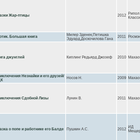
Рипол
азки Жар-птицы
2012
Класс
Милер Зденек,Петишка
отик. Большая книга
2011
Росмэ
Эдуард,Доскочилова Гана
ига джунглей
Киплинг Редьярд Джозеф
2010
Махао
иключения Незнайки и его друзей/
Носов Н.
2009
Махао
ДК
иключения Сдобной Лизы
Лунин В.
2011
Махао
ИД
азка о попе и работнике его Балде
Пушкин А.С.
2012
Мещер