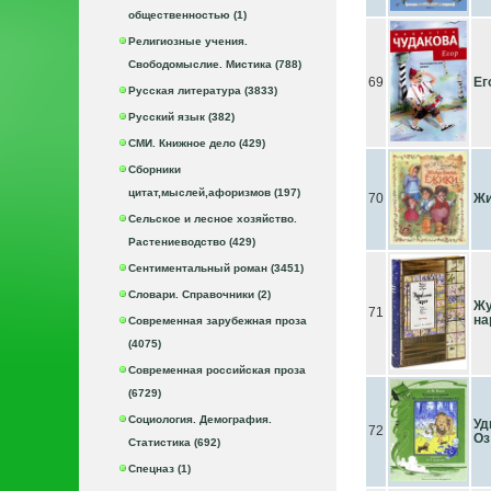
общественностью (1)
Религиозные учения.
Свободомыслие. Мистика (788)
69
Ег
Русская литература (3833)
Русский язык (382)
СМИ. Книжное дело (429)
Сборники
цитат,мыслей,афоризмов (197)
70
Жи
Сельское и лесное хозяйство.
Растениеводство (429)
Сентиментальный роман (3451)
Словари. Справочники (2)
Жу
71
на
Современная зарубежная проза
(4075)
Современная российская проза
(6729)
Социология. Демография.
Уд
72
Оз
Статистика (692)
Спецназ (1)