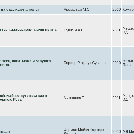
гда отдыхают ангелы
Аромштам М.С.
2010
Компа
Мещер
азки. Былины/Рис. Билибин И. Я.
Пушкин А.С.
2011
ИД
рлхен, папа, мама и бабушка
Мелик
Бернер Ротраут Сузанне
2010
ккель
Паша
обычайное путешествие в
Мещер
Миронова Т.
2011
евнюю Русь
ИД
Форман Майкл,Чартерс
нерал
2010
МД Ме
Джанет