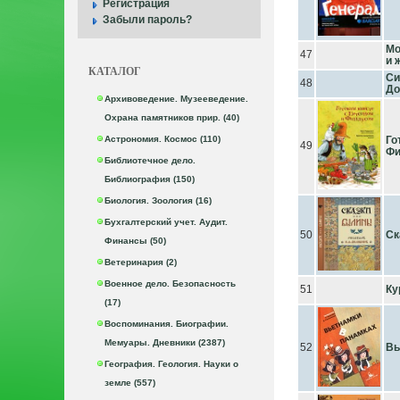
Регистрация
Забыли пароль?
Мо
47
и 
КАТАЛОГ
Си
48
До
Архивоведение. Музееведение.
Охрана памятников прир. (40)
Астрономия. Космос (110)
Го
49
Фи
Библиотечное дело.
Библиография (150)
Биология. Зоология (16)
Бухгалтерский учет. Аудит.
50
Ск
Финансы (50)
Ветеринария (2)
Военное дело. Безопасность
51
Ку
(17)
Воспоминания. Биографии.
Мемуары. Дневники (2387)
52
Вь
География. Геология. Науки о
земле (557)