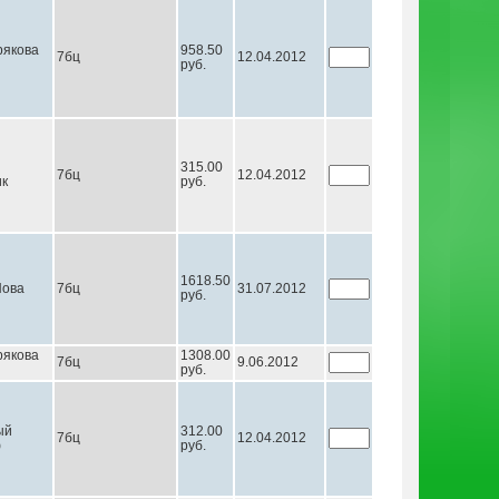
якова
958.50
7бц
12.04.2012
руб.
315.00
7бц
12.04.2012
ик
руб.
1618.50
Нова
7бц
31.07.2012
руб.
якова
1308.00
7бц
9.06.2012
руб.
ый
312.00
7бц
12.04.2012
ф
руб.