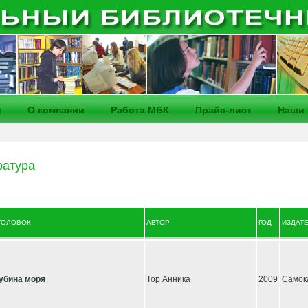
и
О компании
Работа МБК
Прайс-лист
Наши 
ратура
ГОЛОВОК
АВТОР
ГОД
ИЗДАТ
убина моря
Тор Анника
2009
Самок