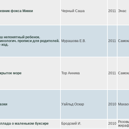
евник фокса Микки
Черный Саша
2011
Энас
ш непонятный ребенок.
ихологич. прописи для родителей.
Мурашова Е.В.
2011
Самок
е изд.
крытое море
Тор Анника
2011
Самок
азки
Уайльд Оскар
2010
Махао
Розов
ллада о маленьком буксире
Бродский И.
2010
жира