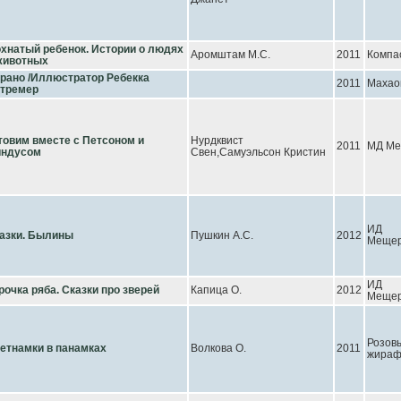
хнатый ребенок. Истории о людях
Аромштам М.С.
2011
Компа
животных
рано /Иллюстратор Ребекка
2011
Махао
тремер
товим вместе с Петсоном и
Нурдквист
2011
МД Ме
ндусом
Свен,Самуэльсон Кристин
ИД
азки. Былины
Пушкин А.С.
2012
Мещер
ИД
рочка ряба. Сказки про зверей
Капица О.
2012
Мещер
Розов
етнамки в панамках
Волкова О.
2011
жира