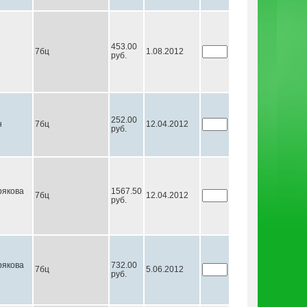
453.00
7бц
1.08.2012
руб.
252.00
н
7бц
12.04.2012
руб.
якова
1567.50
7бц
12.04.2012
руб.
якова
732.00
7бц
5.06.2012
руб.