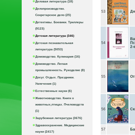
Деловая литература (18)
Делопроизводство.
53
Дн
Секретарское дело (25)
Детективы. Боевики. Триллеры
(9123)
Детская литература (346)
Ва
54
Пс
Детская познавательная
2-
литература (5053)
Домоводство. Кулинария (16)
Домоводство. Легкая
промышленность. Рукоделие (8)
55
От
Досуг. Отдых. Праздники.
Увлечения (1)
Естественные науки (6)
Животноводство. Книги о
животных,птицах. Пчеловодств
56
Ск
(1)
Зарубежная литература (3676)
Здравоохранение. Медицинские
57
Ба
науки (2417)