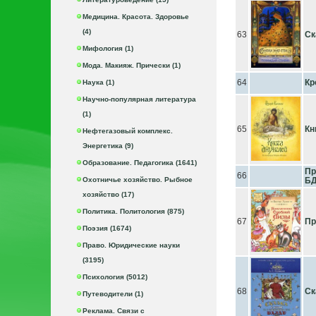
Медицина. Красота. Здоровье
(4)
63
Ск
Мифология (1)
Мода. Макияж. Прически (1)
64
Кр
Наука (1)
Научно-популярная литература
(1)
65
Кн
Нефтегазовый комплекс.
Энергетика (9)
Образование. Педагогика (1641)
Пр
66
Охотничье хозяйство. Рыбное
Б
хозяйство (17)
Политика. Политология (875)
67
Пр
Поэзия (1674)
Право. Юридические науки
(3195)
Психология (5012)
68
Ск
Путеводители (1)
Реклама. Связи с