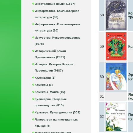
Иностранные языки (1597)
Информатика. Компьютерная
Ко
58
тр
литература (68)
Информатика. Компьютерные
литература (20)
Искусство. Искусствоведение
(4078)
59
Кр
Исторический роман.
Приключения (2091)
История. История России.
Персоналии (7687)
Эр
60
Календари (1)
ру
Комиксы (6)
Комиксы. Манга (16)
Яп
61
(к
Кулинария. Пищевые
производства (815)
Культура. Культурология (503)
По
62
пу
Литература на иностранных
языках (5)
Литературоведение (15)