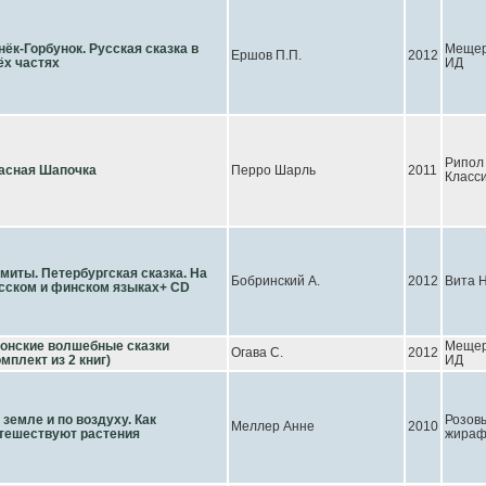
нёк-Горбунок. Русская сказка в
Мещер
Ершов П.П.
2012
ёх частях
ИД
Рипол
асная Шапочка
Перро Шарль
2011
Класс
миты. Петербургская сказка. На
Бобринский А.
2012
Вита 
сском и финском языках+ CD
онские волшебные сказки
Мещер
Огава С.
2012
омплект из 2 книг)
ИД
 земле и по воздуху. Как
Розов
Меллер Анне
2010
тешествуют растения
жира