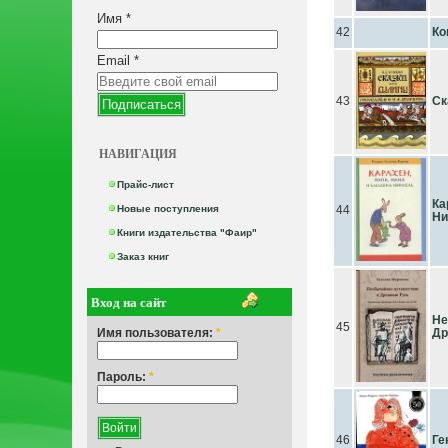
Имя
*
42
Ко
Email
*
43
Ск
НАВИГАЦИЯ
Прайс-лист
Ка
Новые поступления
44
Ни
Книги издательства "Фаир"
Заказ книг
Вход на сайт
Не
45
Имя пользователя:
*
Др
Пароль:
*
46
Ге