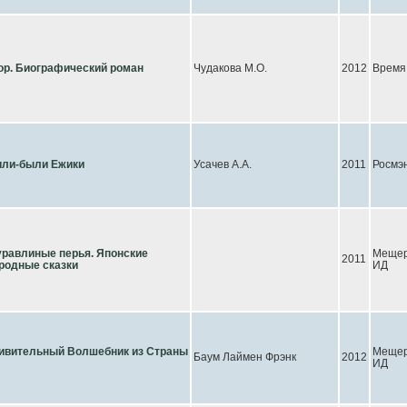
ор. Биографический роман
Чудакова М.О.
2012
Время
ли-были Ежики
Усачев А.А.
2011
Росмэ
равлиные перья. Японские
Мещер
2011
родные сказки
ИД
ивительный Волшебник из Страны
Мещер
Баум Лаймен Фрэнк
2012
ИД