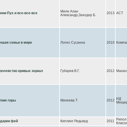
Милн Алан
нни-Пух и все-все-все
2013
АСТ
Александр,Заходер Б.
чшая семья в мире
Лопес Сусанна
2010
Компа
ролевство кривых зеркал
Губарев В.Г.
2012
Махао
ИД
гкие горы
Михеева Т.
2012
Мещер
Рипол
дарки фей
Киплинг Редьярд
2011
Класс