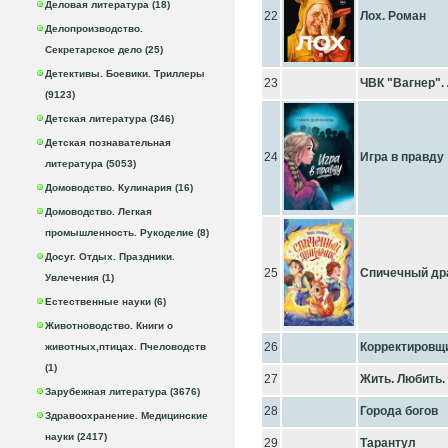
Деловая литература (18)
22
Лох. Роман
Делопроизводство.
Секретарское дело (25)
Детективы. Боевики. Триллеры
23
ЧВК "Вагнер".
(9123)
Детская литература (346)
Детская познавательная
24
Игра в правду
литература (5053)
Домоводство. Кулинария (16)
Домоводство. Легкая
промышленность. Рукоделие (8)
Досуг. Отдых. Праздники.
25
Спичечный др
Увлечения (1)
Естественные науки (6)
Животноводство. Книги о
26
Корректировщ
животных,птицах. Пчеловодств
(1)
27
Жить. Любить.
Зарубежная литература (3676)
28
Города богов
Здравоохранение. Медицинские
науки (2417)
29
Тарантул