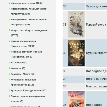
Иностранные языки (1597)
30
Замри для ме
Информатика. Компьютерная
литература (68)
Информатика. Компьютерные
31
Горький вкус 
литература (20)
Искусство. Искусствоведение
(4078)
Исторический роман.
Приключения (2091)
История. История России.
32
Судьба играет
Персоналии (7687)
Календари (1)
Комиксы (6)
33
Последнее де
Комиксы. Манга (16)
34
Но это не точн
Кулинария. Пищевые
производства (815)
35
Мы с истекшим
Культура. Культурология (503)
Литература на иностранных
языках (5)
36
Не) в кадре
Литературоведение (15)