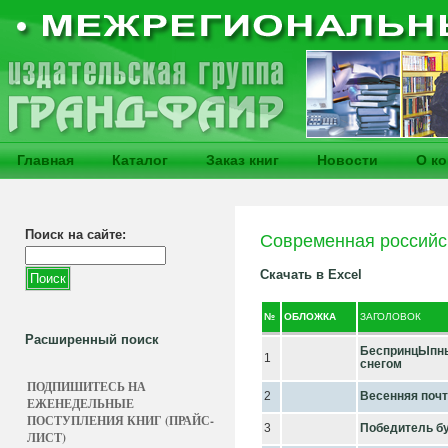
Главная
Каталог
Заказ книг
Новости
О к
Поиск на сайте:
Современная российс
Скачать в Excel
№
ОБЛОЖКА
ЗАГОЛОВОК
Расширенный поиск
БеспринцЫпны
1
снегом
ПОДПИШИТЕСЬ НА
2
Весенняя поч
ЕЖЕНЕДЕЛЬНЫЕ
ПОСТУПЛЕНИЯ КНИГ (ПРАЙС-
3
Победитель б
ЛИСТ)