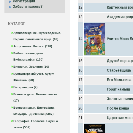
Регистрация
Забыли пароль?
12
Картёжный во
13
Академия род
КАТАЛОГ
Архивоведение. Музееведение.
14
Улитка Мона Л
Охрана памятников прир. (40)
Астрономия. Космос (110)
Библиотечное дело.
Библиография (150)
15
Другой сценар
Биология. Зоология (16)
16
Старьевщица
Бухгалтерский учет. Аудит.
17
Его Мальвина
Финансы (50)
Ветеринария (2)
18
Горит камыш
Военное дело. Безопасность
19
Золотые пили
(17)
Воспоминания. Биографии.
20
После конца
Мемуары. Дневники (2387)
21
Царствие мне 
География. Геология. Науки о
земле (557)