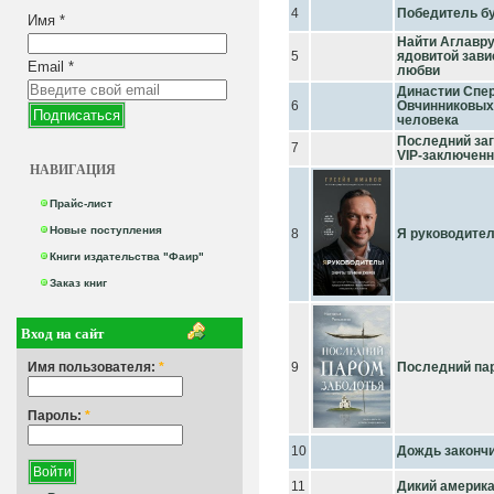
4
Победитель бу
Имя
*
Найти Аглавру
5
ядовитой зави
Email
*
любви
Династии Спер
6
Овчинниковых 
человека
Последний заг
7
VIP-заключен
НАВИГАЦИЯ
Прайс-лист
Новые поступления
8
Я руководите
Книги издательства "Фаир"
Заказ книг
Вход на сайт
Имя пользователя:
*
9
Последний па
Пароль:
*
10
Дождь законч
11
Дикий америк