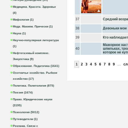
Медицина. Красота. Здоровье
(4)
37
Средний возр
Мифология (1)
Мода. Макияж. Прически (1)
38
Девоньки мои
Наука (1)
39
Кто наблюдает
Научно-популярная литература
Мажорное наст
(1)
40
шпильках, тро
которое не ку
Нефтегазовый комплекс.
Энергетика (9)
1
2
3
4
5
6
7
8
9
…
сл
Образование. Педагогика (1641)
Охотничье хозяйство. Рыбное
хозяйство (17)
Политика. Политология (875)
Поэзия (1674)
Право. Юридические науки
(3195)
Психология (5012)
Путеводители (1)
Реклама. Связи с