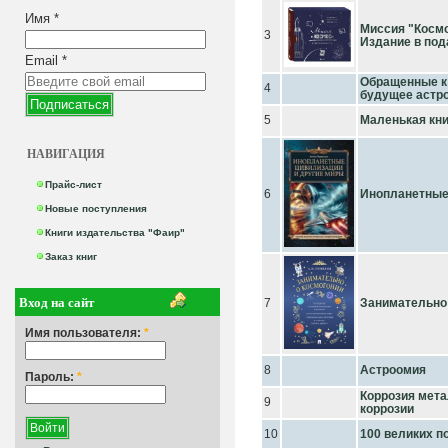
Имя
*
Миссия "Космо
3
Издание в под
Email
*
Обращенные к 
4
будущее астр
5
Маленькая кн
НАВИГАЦИЯ
Прайс-лист
6
Инопланетные
Новые поступления
Книги издательства "Фаир"
Заказ книг
Вход на сайт
7
Занимательно 
Имя пользователя:
*
8
Астроомия
Пароль:
*
Коррозия мета
9
коррозии
10
100 великих п