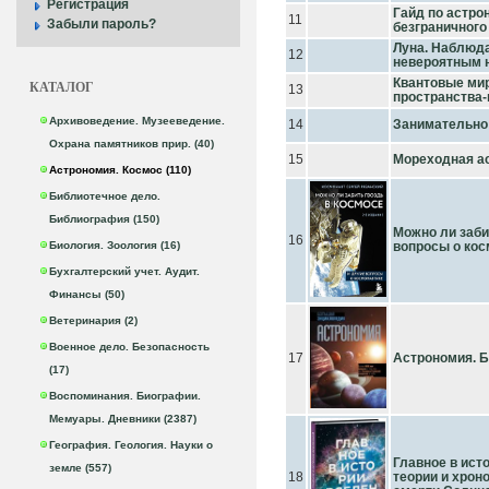
Регистрация
Гайд по астро
11
Забыли пароль?
безграничного
Луна. Наблюд
12
невероятным 
Квантовые мир
КАТАЛОГ
13
пространства
Архивоведение. Музееведение.
14
Занимательно
Охрана памятников прир. (40)
15
Мореходная ас
Астрономия. Космос (110)
Библиотечное дело.
Библиография (150)
Можно ли заби
16
Биология. Зоология (16)
вопросы о косм
Бухгалтерский учет. Аудит.
Финансы (50)
Ветеринария (2)
Военное дело. Безопасность
17
Астрономия. 
(17)
Воспоминания. Биографии.
Мемуары. Дневники (2387)
География. Геология. Науки о
Главное в ист
земле (557)
18
теории и хрон