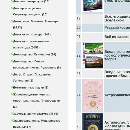
смерти Солнц
Деловая литература (18)
Делопроизводство.
Секретарское дело (25)
Всё, что движ
19
Вселенной
Детективы. Боевики. Триллеры
20
Русский косм
(9123)
Детская литература (346)
21
Всё из ничего
Детская познавательная
литература (5053)
Введение в те
Домоводство. Кулинария (16)
22
Космологичес
теория
Домоводство. Легкая
промышленность. Рукоделие (8)
Введение в те
23
Досуг. Отдых. Праздники.
горячего Боль
Увлечения (1)
Естественные науки (6)
Животноводство. Книги о
24
Астроэнцикло
животных,птицах. Пчеловодств
(1)
Зарубежная литература (3676)
Здравоохранение. Медицинские
Астрология. Г
25
и созвездий. 
науки (2417)