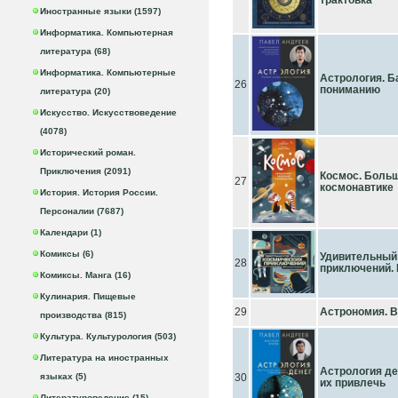
трактовка
Иностранные языки (1597)
Информатика. Компьютерная
литература (68)
Информатика. Компьютерные
Астрология. Б
26
пониманию
литература (20)
Искусство. Искусствоведение
(4078)
Исторический роман.
Приключения (2091)
Космос. Больш
27
космонавтике
История. История России.
Персоналии (7687)
Календари (1)
Комиксы (6)
Удивительный
28
приключений.
Комиксы. Манга (16)
Кулинария. Пищевые
29
Астрономия. Ве
производства (815)
Культура. Культурология (503)
Литература на иностранных
Астрология де
языках (5)
30
их привлечь
Литературоведение (15)