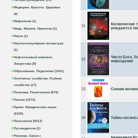
Медицина. Красота. Здоровье
(4)
Мифология (1)
Космические т
31
рождаются зв
Мода. Макияж. Прически (1)
Наука (1)
Научно-популярная литература
(1)
Число Бога. З
Нефтегазовый комплекс.
32
мироздания
Энергетика (9)
Образование. Педагогика (1641)
Охотничье хозяйство. Рыбное
хозяйство (17)
33
Сонник велико
Политика. Политология (875)
Поэзия (1674)
Право. Юридические науки
(3195)
34
Тайны космоса
Психология (5012)
Путеводители (1)
Реклама. Связи с
Невидимая Вс