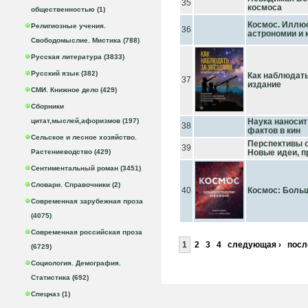
35
космоса
общественностью (1)
Космос. Иллю
Религиозные учения.
36
астрономии и 
Свободомыслие. Мистика (788)
Русская литература (3833)
Русский язык (382)
Как наблюдать
37
издание
СМИ. Книжное дело (429)
Сборники
цитат,мыслей,афоризмов (197)
Наука наносит
38
фактов в кин
Сельское и лесное хозяйство.
Перспективы о
39
Растениеводство (429)
Новые идеи, п
Сентиментальный роман (3451)
Словари. Справочники (2)
40
Космос: Боль
Современная зарубежная проза
(4075)
Современная российская проза
1
2
3
4
следующая ›
посл
(6729)
Социология. Демография.
Статистика (692)
Спецназ (1)