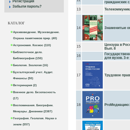
12
Регистрация
гражданских 
Забыли пароль?
13
Телекоммуник
КАТАЛОГ
14
Знаменитые о
Архивоведение. Музееведение.
Охрана памятников прир. (40)
Цензура в Рос
Астрономия. Космос (110)
15
Вып. 8
Библиотечное дело.
Государственн
16
для вузов. 3-е 
Библиография (150)
Биология. Зоология (16)
Бухгалтерский учет. Аудит.
17
Трудовое прав
Финансы (50)
Ветеринария (2)
Военное дело. Безопасность
(17)
18
ProМедиацию: О
Воспоминания. Биографии.
Мемуары. Дневники (2387)
География. Геология. Науки о
земле (557)