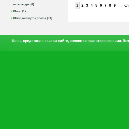
литература (6)
1
2
3
4
5
6
7
8
9
…
сл
Юмор (1)
Юмор,анекдоты,тосты (61)
Цены, представленные на сайте, являются ориентировочными. Воз