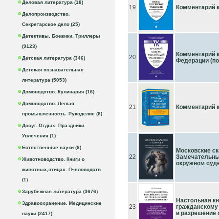
Деловая литература (18)
19
Комментарий к 
Делопроизводство.
Секретарское дело (25)
Детективы. Боевики. Триллеры
(9123)
Комментарий к
20
Детская литература (346)
Федерации (пос
Детская познавательная
литература (5053)
Домоводство. Кулинария (16)
Домоводство. Легкая
21
Комментарий к 
промышленность. Рукоделие (8)
Досуг. Отдых. Праздники.
Увлечения (1)
Естественные науки (6)
Московские ск
22
Замечательны
Животноводство. Книги о
окружном суде
животных,птицах. Пчеловодств
(1)
Зарубежная литература (3676)
Настольная кн
Здравоохранение. Медицинские
23
гражданскому
и разрешение
науки (2417)