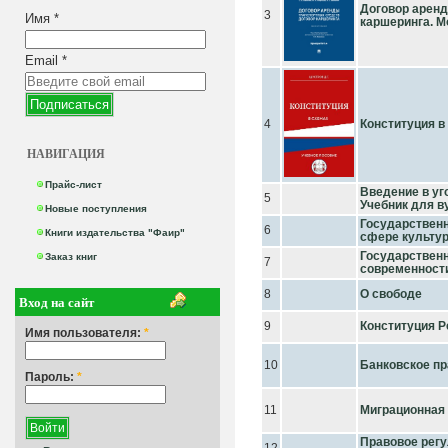
Договор аренд
3
Имя
*
каршеринга. 
Email
*
4
Конституция в
НАВИГАЦИЯ
Прайс-лист
Введение в уг
5
Учебник для в
Новые поступления
Государственн
6
Книги издательства "Фаир"
сфере культуры
Государствен
Заказ книг
7
современности
8
О свободе
Вход на сайт
9
Конституция 
Имя пользователя:
*
10
Банковское пр
Пароль:
*
11
Миграционная
Правовое рег