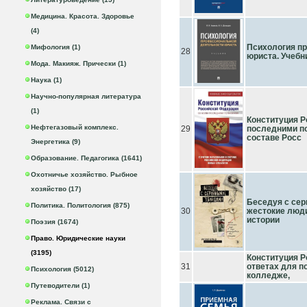
Медицина. Красота. Здоровье
(4)
Психология п
Мифология (1)
28
юриста. Учебн
Мода. Макияж. Прически (1)
Наука (1)
Научно-популярная литература
(1)
Конституция Р
Нефтегазовый комплекс.
29
последними по
составе Росс
Энергетика (9)
Образование. Педагогика (1641)
Охотничье хозяйство. Рыбное
хозяйство (17)
Беседуя с се
Политика. Политология (875)
30
жестокие люди
истории
Поэзия (1674)
Право. Юридические науки
(3195)
Конституция Р
31
ответах для п
Психология (5012)
колледже,
Путеводители (1)
Реклама. Связи с