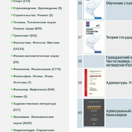
Спорт (173)
36
Обучение слу
Страноведение. Краеведение (5)
Строительство. Ремонт (3)
Техника. Технические науки.
Охрана труда (805)
Транспорт (202)
37
Теория государ
Фантастика. Фэнтези. Мистика
(10124)
Физико-математические науки
Гражданский к
38
Части первая, 
(25)
четвертая+Пу
Филология. Языкознание (1770)
Философия. Логика. Этика.
Эстетика (7)
39
Адвокатура. Уч
Фольклор. Мифология (549)
Химия (3)
Художественная литература
(217)
Арбитражный п
40
бакалавров
Экономика. Экономические
науки (3629)
Энциклопедии. Справочная