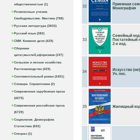
Приемная семь
общественностью (1)
32
Монография
Религиозные учения.
Свободомыслие. Мистика (788)
Русская литература (3833)
Русский язык (382)
Семейный код
33
Постатейный н
СМИ. Книжное дело (429)
2-е изд.
Сборники
цитат,мыслей,афоризмов (197)
Сельское и лесное хозяйство.
Растениеводство (429)
Искусство (не
34
Уч. пос.
Сентиментальный роман (3451)
Словари. Справочники (2)
Современная зарубежная проза
(4075)
Современная российская проза
35
Жилищный кодек
(6729)
Социология. Демография.
Статистика (692)
Спецназ (1)