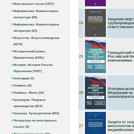
Иностранные языки (1597)
Информатика. Компьютерная
литература (68)
Хищения нефти
24
трубопроводов
Информатика. Компьютерные
ответственнос
литература (20)
Искусство. Искусствоведение
(4078)
Исторический роман.
Гражданский 
25
Российской Фе
Приключения (2091)
изменениями, 
История. История России.
Персоналии (7687)
Календари (1)
Комиксы (6)
Уголовно-исп
26
Федерации на 
Комиксы. Манга (16)
законопроекта
Кулинария. Пищевые
производства (815)
Культура. Культурология (503)
Литература на иностранных
Защита от зл
27
интеллектом и
языках (5)
медиабезопас
Литературоведение (15)