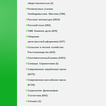
общественностью (1)
Религиозные учения.
Свободомыслие. Мистика (788)
Русская литература (3833)
Русский язык (382)
СМИ. Книжное дело (429)
Сборники
цитат,мыслей,афоризмов (197)
Сельское и лесное хозяйство.
Растениеводство (429)
Сентиментальный роман (3451)
Словари. Справочники (2)
Современная зарубежная проза
(4075)
Современная российская проза
(6729)
Социология. Демография.
Статистика (692)
Спецназ (1)