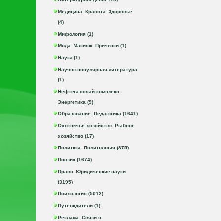
Медицина. Красота. Здоровье
(4)
Мифология (1)
Мода. Макияж. Прически (1)
Наука (1)
Научно-популярная литература
(1)
Нефтегазовый комплекс.
Энергетика (9)
Образование. Педагогика (1641)
Охотничье хозяйство. Рыбное
хозяйство (17)
Политика. Политология (875)
Поэзия (1674)
Право. Юридические науки
(3195)
Психология (5012)
Путеводители (1)
Реклама. Связи с