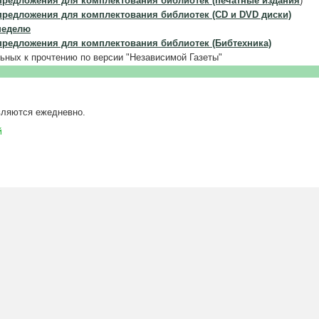
предложения для комплектования библиотек (печатные издания
)
предложения для комплектования библиотек (CD и DVD диски)
неделю
предложения для комплектования библиотек (Бибтехника)
льных к прочтению по версии "Независимой Газеты"
вляются ежедневно.
й