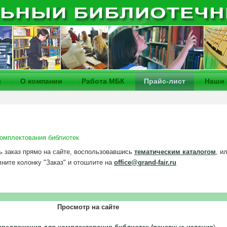
и
О компании
Работа МБК
Прайс-лист
Наши 
омплектования библиотек
 заказ прямо на сайте, воспользовавшись
тематическим каталогом
, и
лните колонку "Заказ" и отошлите на
office@grand-fair.ru
Просмотр на сайте