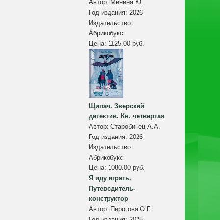
Автор:
Минина Ю.
Год издания:
2026
Издательство:
Абрикобукс
Цена:
1125.00 руб.
Щипач. Зверский
детектив. Кн. четвертая
Автор:
Старобинец А.А.
Год издания:
2026
Издательство:
Абрикобукс
Цена:
1080.00 руб.
Я иду играть.
Путеводитель-
конструктор
Автор:
Пирогова О.Г.
Год издания:
2025