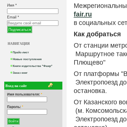
Межрегиональны
Имя
*
fair.ru
Email
*
в социальных се
Как добраться
НАВИГАЦИЯ
От станции метро
Маршрутное такс
Прайс-лист
Новые поступления
Плющево"
Книги издательства "Фаир"
От платформы "В
Заказ книг
Электропоезд до
Вход на сайт
остановка.
Имя пользователя:
*
От Казанского во
Пароль:
*
(м. Комсомольск
Электропоезд до