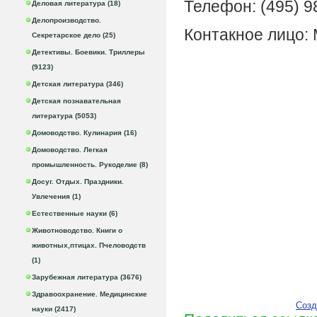
Телефон: (495) 9
Деловая литература (18)
Делопроизводство.
Контакное лицо:
Секретарское дело (25)
Детективы. Боевики. Триллеры
(9123)
Детская литература (346)
Детская познавательная
литература (5053)
Домоводство. Кулинария (16)
Домоводство. Легкая
промышленность. Рукоделие (8)
Досуг. Отдых. Праздники.
Увлечения (1)
Естественные науки (6)
Животноводство. Книги о
животных,птицах. Пчеловодств
(1)
Зарубежная литература (3676)
Здравоохранение. Медицинские
Созд
науки (2417)