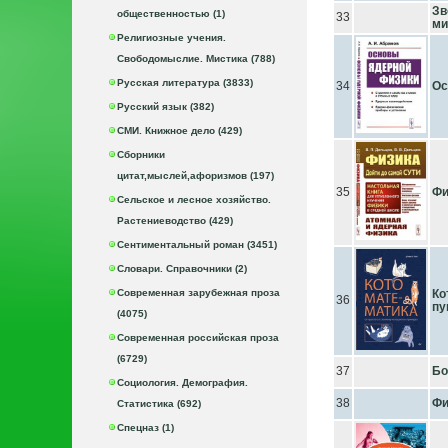
Зв
общественностью (1)
33
ми
Религиозные учения.
Свободомыслие. Мистика (788)
Русская литература (3833)
34
Ос
Русский язык (382)
СМИ. Книжное дело (429)
Сборники
цитат,мыслей,афоризмов (197)
35
Фи
Сельское и лесное хозяйство.
Растениеводство (429)
Сентиментальный роман (3451)
Словари. Справочники (2)
Современная зарубежная проза
Ко
36
пу
(4075)
Современная российская проза
(6729)
37
Бо
Социология. Демография.
38
Фи
Статистика (692)
Спецназ (1)