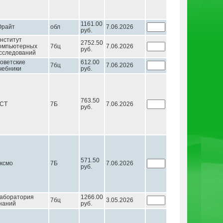
1161.00
райт
обл
7.06.2026
руб.
нститут
2752.50
омпьютерных
7бц
7.06.2026
руб.
сследований
оветские
612.00
7бц
7.06.2026
чебники
руб.
763.50
СТ
7Б
7.06.2026
руб.
571.50
ксмо
7Б
7.06.2026
руб.
аборатория
1266.00
7бц
3.05.2026
наний
руб.