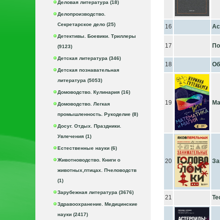
Деловая литература (18)
Делопроизводство.
Секретарское дело (25)
16
Ас
Детективы. Боевики. Триллеры
17
По
(9123)
Детская литература (346)
18
Об
Детская познавательная
литература (5053)
Домоводство. Кулинария (16)
19
Ма
Домоводство. Легкая
промышленность. Рукоделие (8)
Досуг. Отдых. Праздники.
Увлечения (1)
Естественные науки (6)
Животноводство. Книги о
20
За
животных,птицах. Пчеловодств
(1)
Зарубежная литература (3676)
21
Те
Здравоохранение. Медицинские
науки (2417)