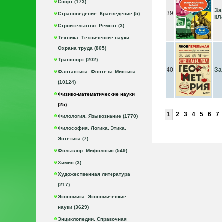
Спорт (173)
За
39
Страноведение. Краеведение (5)
кл
Строительство. Ремонт (3)
Техника. Технические науки.
Охрана труда (805)
Транспорт (202)
40
За
Фантастика. Фэнтези. Мистика
(10124)
Физико-математические науки
(25)
1
2
3
4
5
6
7
Филология. Языкознание (1770)
Философия. Логика. Этика.
Эстетика (7)
Фольклор. Мифология (549)
Химия (3)
Художественная литература
(217)
Экономика. Экономические
науки (3629)
Энциклопедии. Справочная