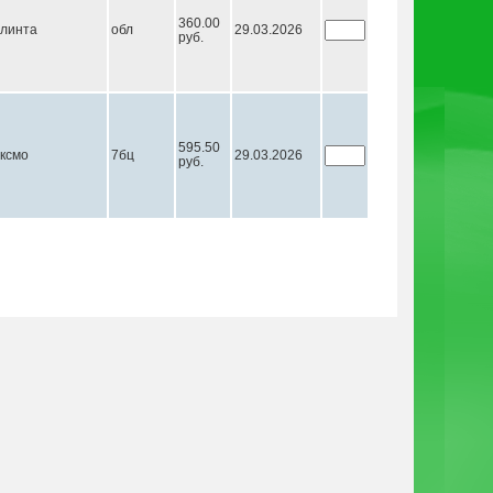
360.00
линта
обл
29.03.2026
руб.
595.50
ксмо
7бц
29.03.2026
руб.