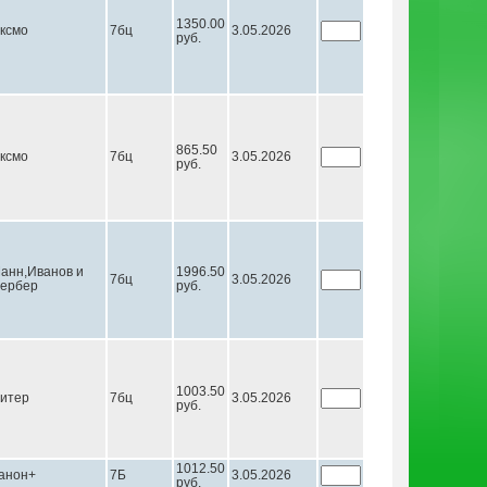
1350.00
ксмо
7бц
3.05.2026
руб.
865.50
ксмо
7бц
3.05.2026
руб.
анн,Иванов и
1996.50
7бц
3.05.2026
ербер
руб.
1003.50
итер
7бц
3.05.2026
руб.
1012.50
анон+
7Б
3.05.2026
руб.