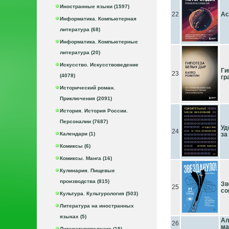
Иностранные языки (1597)
22
Ас
Информатика. Компьютерная
литература (68)
Информатика. Компьютерные
литература (20)
Искусство. Искусствоведение
Ги
23
(4078)
гр
Исторический роман.
Приключения (2091)
История. История России.
Персоналии (7687)
Уд
24
Календари (1)
за
Комиксы (6)
Комиксы. Манга (16)
Кулинария. Пищевые
производства (815)
Зв
25
со
Культура. Культурология (503)
Литература на иностранных
языках (5)
Ал
26
ма
Литературоведение (15)