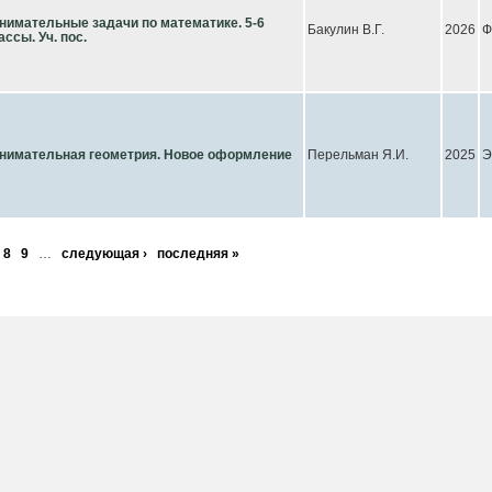
нимательные задачи по математике. 5-6
Бакулин В.Г.
2026
Ф
ассы. Уч. пос.
нимательная геометрия. Новое оформление
Перельман Я.И.
2025
Э
8
9
…
следующая ›
последняя »