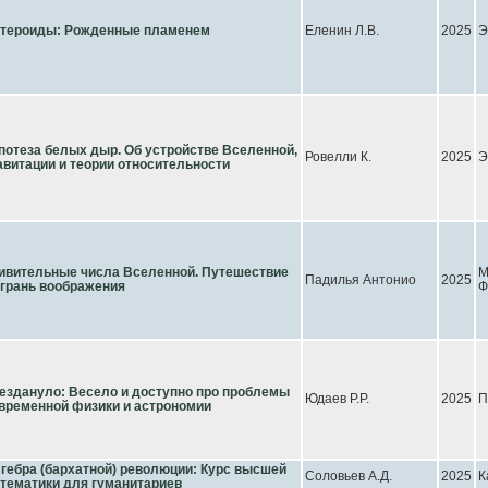
тероиды: Рожденные пламенем
Еленин Л.В.
2025
Э
потеза белых дыр. Об устройстве Вселенной,
Ровелли К.
2025
Э
авитации и теории относительности
ивительные числа Вселенной. Путешествие
М
Падилья Антонио
2025
 грань воображения
Ф
ездануло: Весело и доступно про проблемы
Юдаев Р.Р.
2025
П
временной физики и астрономии
гебра (бархатной) революции: Курс высшей
Соловьев А.Д.
2025
К
тематики для гуманитариев