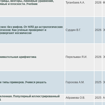
трицы, векторы, линейные уравнения,
Туганбаев А.А.
2026
Ф
ямые и плоскости. Учебник
смос без мифов. От НЛО до астрологических
огнозов: Как учёные проверяют и
Сурдин В.Г.
2026
Э
ровергают космически
нимательная арифметика
Перельман Я.И.
2026
Э
е типы примеров. Учимся решать
Горохова А.М.
2025
Э
еленная. Популярный иллюстрированный
Абрамова О.В.
2025
А
д