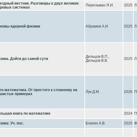
ездный вестник. Разговоры о двух великих
Перельман Я.И.
2025
Л
ровых системах
новы ядерной физики
Абрамов А.И.
2025
Л
Дельцов В.П.,
зика. Дойти до самой сути
2025
Л
Дельцов В.В.
то-математика. От простого к сложному на
Лук Д.М.
2026
П
шистых примерах
льшая книга по математике
2024
П
зика: Уч. пос.
Благин А.В.
2025
Ф