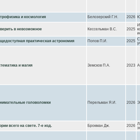
трофизика и космология
Белозерский Г.Н.
2026
Ю
И
верить в невозможное
Кессельман В.С.
2025
к
и
С
щедоступная практическая астрономия
Попов П.И.
2025
у
тематика и магия
Земсков П.А.
2023
А
нимательные головоломки
Перельман Я.И.
2026
Э
Л
ории всего на свете. 7-е изд.
Брокман Дж.
2026
з