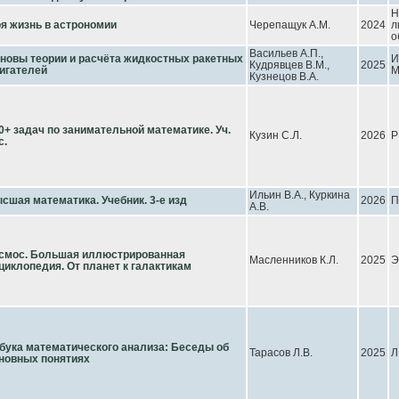
Н
я жизнь в астрономии
Черепащук А.М.
2024
л
о
Васильев А.П.,
новы теории и расчёта жидкостных ракетных
И
Кудрявцев В.М.,
2025
игателей
М
Кузнецов В.А.
0+ задач по занимательной математике. Уч.
Кузин С.Л.
2026
Р
с.
Ильин В.А., Куркина
сшая математика. Учебник. 3-е изд
2026
П
А.В.
смос. Большая иллюстрированная
Масленников К.Л.
2025
Э
циклопедия. От планет к галактикам
бука математического анализа: Беседы об
Тарасов Л.В.
2025
Л
новных понятиях