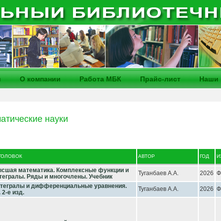
и
О компании
Работа МБК
Прайс-лист
Наши 
атические науки
ГОЛОВОК
АВТОР
ГОД
И
сшая математика. Комплексные функции и
Туганбаев А.А.
2026
Ф
тегралы. Ряды и многочлены. Учебник
тегралы и дифференциальные уравнения.
Туганбаев А.А.
2026
Ф
. 2-е изд.