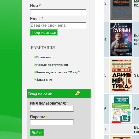
Ма
3
пр
Имя
*
Email
*
Ко
4
пр
оп
НАВИГАЦИЯ
Прайс-лист
Новые поступления
Книги издательства "Фаир"
5
За
Заказ книг
Вход на сайт
Имя пользователя:
*
6
Вс
Пароль:
*
Вс
7
ги