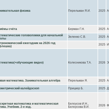
нимательная физика
Перельман Я.И.
2025
А
иёмы счёта
Берман Г.Н.
2025
А
тематические головоломки для начальной
Зеленко С.В.
2025
А
колы
трономический ежегодник на 2026 год
2025
И
флешка)
тематика(+обучающие видео)
Колесникова Т.А.
2026
Э
вая математика. Занимательная алгебра
Перельман Я.
2025
А
ометрический калейдоскоп
Прицкер Б.
2025
Д
скретная математика и математическая
Белоусов И.Н.,
2026
Ф
гика. Учебник. 2-е изд.
Белоусова В.И.