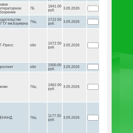
овое
1641.00
итературное
7Б
3.05.2026
руб.
бозрение
здательство
2722.50
7бц
3.05.2026
ГТУ им.Баумана
руб.
1072.50
Г-Пресс
обл
3.05.2026
руб.
1500.00
роспект
обл
3.05.2026
руб.
1962.00
ксмо
7бц
3.05.2026
руб.
1177.50
ЕНАНД
7бц
3.05.2026
руб.