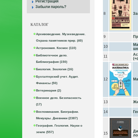
Регистрация
Забыли пароль?
8
За
КАТАЛОГ
Архивоведение. Музееведение.
9
Пр
Охрана памятников прир. (40)
Ма
10
Астрономия. Космос (110)
ш
Ас
Библиотечное дело.
11
(+
Библиография (150)
Биология. Зоология (16)
Бухгалтерский учет. Аудит.
12
Ма
Финансы (50)
Ветеринария (2)
Военное дело. Безопасность
13
Жи
(17)
14
Ге
Воспоминания. Биографии.
Мемуары. Дневники (2387)
География. Геология. Науки о
Ди
земле (557)
15
ло