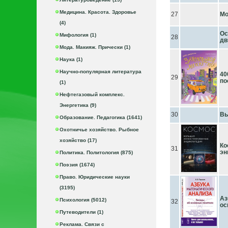
Медицина. Красота. Здоровье
27
Мо
(4)
Ос
Мифология (1)
28
дв
Мода. Макияж. Прически (1)
Наука (1)
Научно-популярная литература
40
29
по
(1)
Нефтегазовый комплекс.
Энергетика (9)
30
Вы
Образование. Педагогика (1641)
Охотничье хозяйство. Рыбное
хозяйство (17)
Ко
31
эн
Политика. Политология (875)
Поэзия (1674)
Право. Юридические науки
(3195)
Аз
Психология (5012)
32
ос
Путеводители (1)
Реклама. Связи с