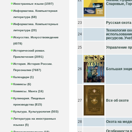
22
океана. Луциа
Спаровые, Го
Иностранные языки (1597)
Информатика. Компьютерная
литература (68)
23
Русская охота
Информатика. Компьютерные
Технология ох
литература (20)
24
использование
Искусство. Искусствоведение
ресурсов. Уче
(4078)
25
Управление про
Исторический роман.
Приключения (2091)
История. История России.
26
Большая энци
Персоналии (7687)
Календари (1)
Комиксы (6)
Комиксы. Манга (16)
Кулинария. Пищевые
27
Все об охоте
производства (815)
Культура. Культурология (503)
Литература на иностранных
28
Охота на мед
языках (5)
Особенности р
Литературоведение (15)