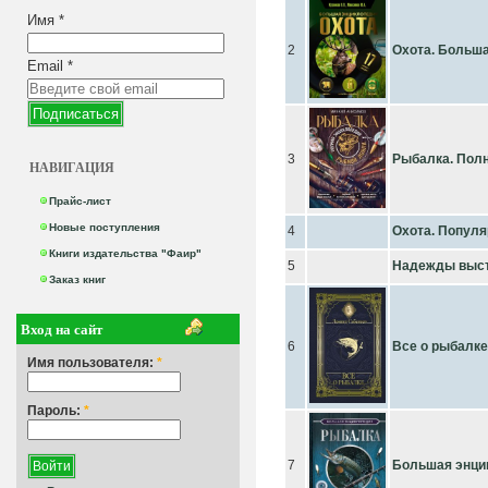
Имя
*
2
Охота. Больша
Email
*
3
Рыбалка. Пол
НАВИГАЦИЯ
Прайс-лист
Новые поступления
4
Охота. Попул
Книги издательства "Фаир"
5
Надежды выс
Заказ книг
Вход на сайт
6
Все о рыбалке
Имя пользователя:
*
Пароль:
*
7
Большая энци