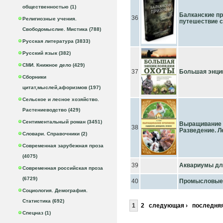
общественностью (1)
Балканские пр
36
Религиозные учения.
путешествие с
Свободомыслие. Мистика (788)
Русская литература (3833)
Русский язык (382)
СМИ. Книжное дело (429)
37
Большая энци
Сборники
цитат,мыслей,афоризмов (197)
Сельское и лесное хозяйство.
Растениеводство (429)
Сентиментальный роман (3451)
Выращивание 
38
Разведение. Л
Словари. Справочники (2)
Современная зарубежная проза
(4075)
39
Аквариумы дл
Современная российская проза
(6729)
40
Промысловые з
Социология. Демография.
Статистика (692)
1
2
следующая ›
последняя
Спецназ (1)