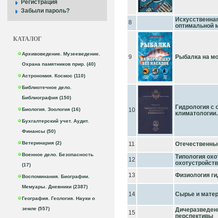
Регистрация
Забыли пароль?
Искусственная
8
оптимальной 
КАТАЛОГ
Архивоведение. Музееведение.
9
Рыбалка на м
Охрана памятников прир. (40)
Астрономия. Космос (110)
Библиотечное дело.
Библиография (150)
Гидрология с 
Биология. Зоология (16)
10
климатологии.
Бухгалтерский учет. Аудит.
Финансы (50)
Ветеринария (2)
11
Отечественны
Военное дело. Безопасность
Типология охо
12
охотустройства
(17)
13
Физиология ги
Воспоминания. Биографии.
Мемуары. Дневники (2387)
14
Сырье и мате
География. Геология. Науки о
земле (557)
Дичеразведени
15
перспективы