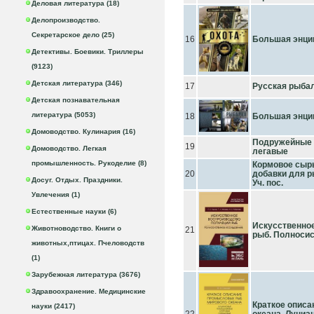
Деловая литература (18)
Делопроизводство.
Секретарское дело (25)
16
Большая энци
Детективы. Боевики. Триллеры
(9123)
Детская литература (346)
17
Русская рыба
Детская познавательная
литература (5053)
18
Большая энци
Домоводство. Кулинария (16)
Подружейные с
19
Домоводство. Легкая
легавые
промышленность. Рукоделие (8)
Кормовое сырь
20
добавки для р
Досуг. Отдых. Праздники.
Уч. пос.
Увлечения (1)
Естественные науки (6)
Искусственно
Животноводство. Книги о
21
рыб. Полносис
животных,птицах. Пчеловодств
(1)
Зарубежная литература (3676)
Здравоохранение. Медицинские
Краткое опис
науки (2417)