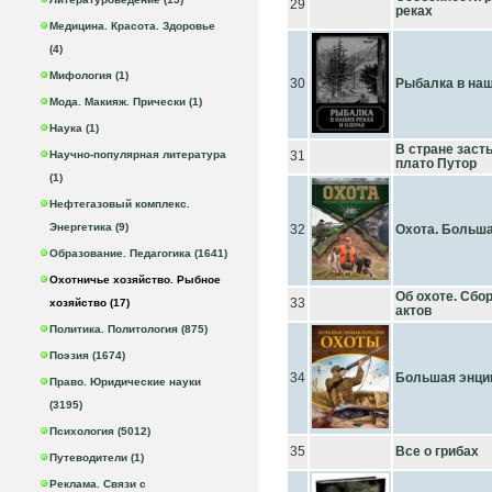
29
реках
Медицина. Красота. Здоровье
(4)
Мифология (1)
30
Рыбалка в наш
Мода. Макияж. Прически (1)
Наука (1)
В стране заст
Научно-популярная литература
31
плато Путор
(1)
Нефтегазовый комплекс.
Энергетика (9)
32
Охота. Больша
Образование. Педагогика (1641)
Охотничье хозяйство. Рыбное
Об охоте. Сбо
33
хозяйство (17)
актов
Политика. Политология (875)
Поэзия (1674)
34
Большая энци
Право. Юридические науки
(3195)
Психология (5012)
35
Все о грибах
Путеводители (1)
Реклама. Связи с