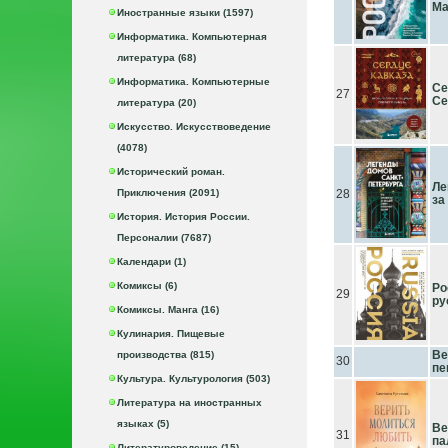
Ма
Иностранные языки (1597)
Информатика. Компьютерная
литература (68)
Информатика. Компьютерные
Се
27
Се
литература (20)
Искусство. Искусствоведение
(4078)
Исторический роман.
Ле
Приключения (2091)
28
за
История. История России.
Персоналии (7687)
Календари (1)
Комиксы (6)
Ро
29
ру
Комиксы. Манга (16)
Кулинария. Пищевые
Ве
производства (815)
30
пе
Культура. Культурология (503)
Литература на иностранных
языках (5)
Ве
31
па
Литературоведение (15)