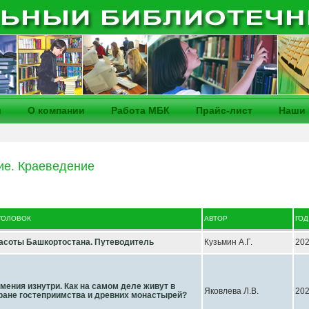
и
О компании
Работа МБК
Прайс-лист
Наши 
ие. Краеведение
ГОЛОВОК
АВТОР
ГОД
асоты Башкортостана. Путеводитель
Кузьмин А.Г.
20
мения изнутри. Как на самом деле живут в
Яковлева Л.В.
20
ране гостеприимства и древних монастырей?