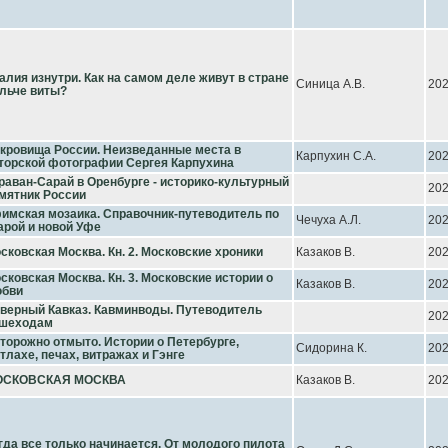
алия изнутри. Как на самом деле живут в стране
Синица А.В.
20
льче виты?
кровища России. Неизведанные места в
Карпухин С.А.
20
торской фотографии Сергея Карпухина
раван-Сарай в Оренбурге - историко-культурный
20
мятник России
имская мозаика. Справочник-путеводитель по
Чечуха А.Л.
20
арой и новой Уфе
сковская Москва. Кн. 2. Московские хроники
Казаков В.
20
сковская Москва. Кн. 3. Московские истории о
Казаков В.
20
бви
верный Кавказ. Кавминводы. Путеводитель
20
шеходам
торожно отмыто. Истории о Петербурге,
Сидорина К.
20
тлахе, печах, витражах и Гэнге
ОСКОВСКАЯ МОСКВА
Казаков В.
20
гда все только начинается. От молодого пилота