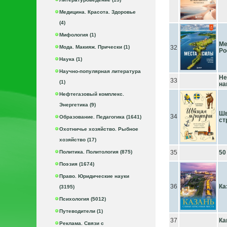
Медицина. Красота. Здоровье
(4)
Мифология (1)
Ме
Мода. Макияж. Прически (1)
32
Ро
Наука (1)
Научно-популярная литература
Не
33
(1)
на
Нефтегазовый комплекс.
Энергетика (9)
Шв
34
Образование. Педагогика (1641)
ст
Охотничье хозяйство. Рыбное
хозяйство (17)
Политика. Политология (875)
35
50
Поэзия (1674)
Право. Юридические науки
36
Ка
(3195)
Психология (5012)
Путеводители (1)
37
Ка
Реклама. Связи с