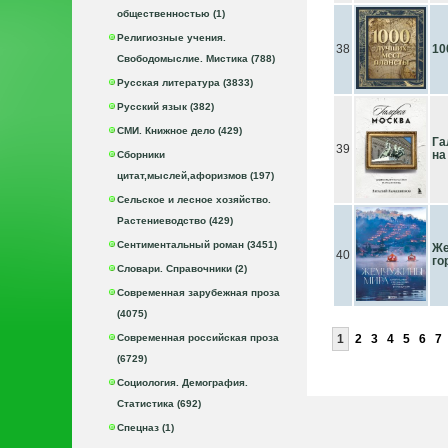
общественностью (1)
Религиозные учения.
38
10
Свободомыслие. Мистика (788)
Русская литература (3833)
Русский язык (382)
СМИ. Книжное дело (429)
Га
39
на
Сборники
цитат,мыслей,афоризмов (197)
Сельское и лесное хозяйство.
Растениеводство (429)
Сентиментальный роман (3451)
Же
40
го
Словари. Справочники (2)
Современная зарубежная проза
(4075)
Современная российская проза
1
2
3
4
5
6
7
(6729)
Социология. Демография.
Статистика (692)
Спецназ (1)