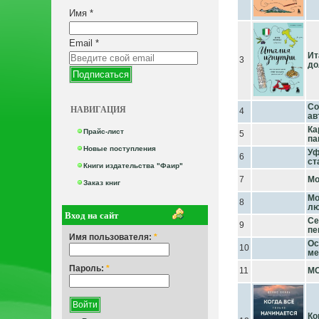
Имя
*
Email
*
Ит
3
до
Со
НАВИГАЦИЯ
4
ав
Ка
Прайс-лист
5
па
Новые поступления
Уф
6
ст
Книги издательства "Фаир"
7
Мо
Заказ книг
Мо
8
лю
Вход на сайт
Се
9
пе
Имя пользователя:
*
Ос
10
ме
Пароль:
*
11
М
Ко