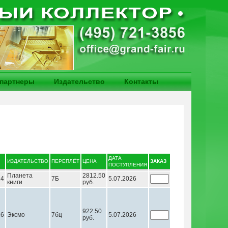
партнеры
Издательство
Контакты
ДАТА
ИЗДАТЕЛЬСТВО
ПЕРЕПЛЁТ
ЦЕНА
ЗАКАЗ
ПОСТУПЛЕНИЯ
Планета
2812.50
24
7Б
5.07.2026
книги
руб.
922.50
26
Эксмо
7бц
5.07.2026
руб.