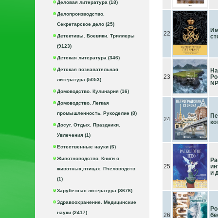
Деловая литература (18)
Делопроизводство.
Секретарское дело (25)
Им
22
Детективы. Боевики. Триллеры
ст
(9123)
Детская литература (346)
Детская познавательная
На
23
Ро
литература (5053)
NP
Домоводство. Кулинария (16)
Домоводство. Легкая
промышленность. Рукоделие (8)
Пе
24
ко
Досуг. Отдых. Праздники.
Увлечения (1)
Естественные науки (6)
Животноводство. Книги о
Ра
25
ин
животных,птицах. Пчеловодств
и 
(1)
Зарубежная литература (3676)
Здравоохранение. Медицинские
Ро
науки (2417)
26
бе