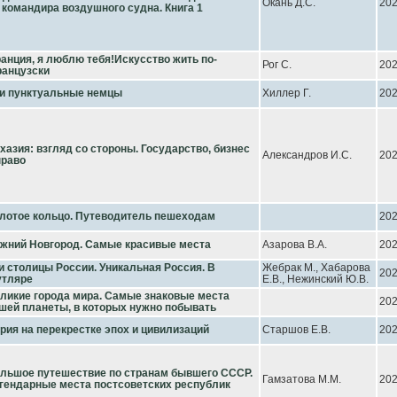
Окань Д.С.
20
 командира воздушного судна. Книга 1
анция, я люблю тебя!Искусство жить по-
Рог С.
20
анцузски
и пунктуальные немцы
Хиллер Г.
20
хазия: взгляд со стороны. Государство, бизнес
Александров И.С.
20
право
лотое кольцо. Путеводитель пешеходам
20
жний Новгород. Самые красивые места
Азарова В.А.
20
и столицы России. Уникальная Россия. В
Жебрак М., Хабарова
20
тляре
Е.В., Нежинский Ю.В.
ликие города мира. Самые знаковые места
20
шей планеты, в которых нужно побывать
рия на перекрестке эпох и цивилизаций
Старшов Е.В.
20
льшое путешествие по странам бывшего СССР.
Гамзатова М.М.
20
гендарные места постсоветских республик