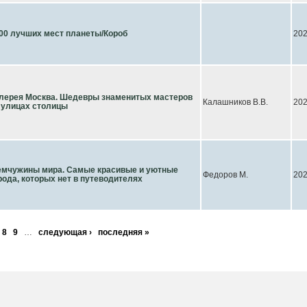
00 лучших мест планеты/Короб
20
лерея Москва. Шедевры знаменитых мастеров
Калашников В.В.
20
 улицах столицы
мчужины мира. Самые красивые и уютные
Федоров М.
20
рода, которых нет в путеводителях
8
9
…
следующая ›
последняя »