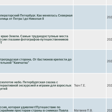
ператорский Петербург. Как менялась Северная
20
олица от Петра I до Николая II
 краю Земли. Самые труднодоступные места
ссии глазами фотографов-путешественников
20
T
троградская сторона. От бастионов крепости до
20
тельной "Камчатка"
сколотое небо. Петербургская сказка с
терактивной экскурсией и играми для взрослых
Ткач Г.Е.
20
детей
ссия, которая удивляет!Путешествие по
скрайним просторам страны в снимках Павла
Матвеев П.В.
20