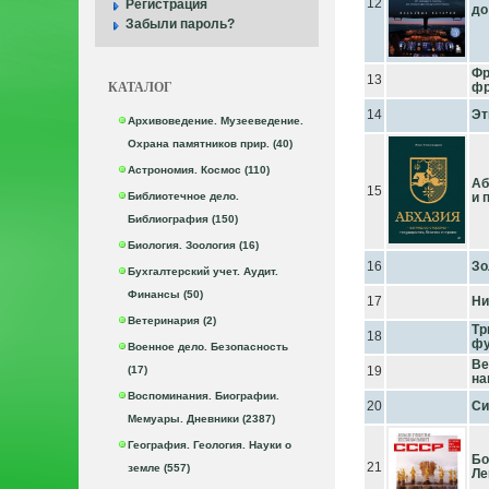
12
Регистрация
до
Забыли пароль?
Фр
13
КАТАЛОГ
фр
14
Эт
Архивоведение. Музееведение.
Охрана памятников прир. (40)
Астрономия. Космос (110)
Аб
15
Библиотечное дело.
и 
Библиография (150)
Биология. Зоология (16)
16
Зо
Бухгалтерский учет. Аудит.
Финансы (50)
17
Ни
Ветеринария (2)
Тр
18
фу
Военное дело. Безопасность
Ве
(17)
19
на
Воспоминания. Биографии.
20
Си
Мемуары. Дневники (2387)
География. Геология. Науки о
Бо
21
земле (557)
Ле