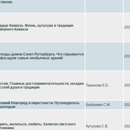
твеева
рдце Кавказа. Жизнь, культура и традиции
20
верного Кавказа
генды домов Санкт-Петербурга. Что скрывается
20
 фасадом самых необычных зданий
ссия. Главные достопримечательности, загадки
Таранова Е.Е.
20
сской души и традиции
ликий Новгород и окрестности. Путеводитель
Бабушкин С.М.
20
шеходам
рить, молиться, любить: Записки светского
Кутузова С.В.
20
ломника