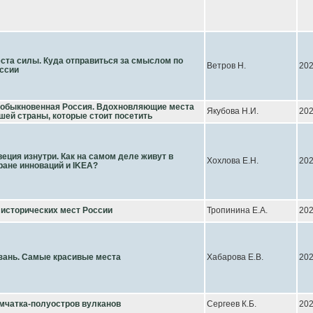
ста силы. Куда отправиться за смыслом по
Ветров Н.
20
ссии
обыкновенная Россия. Вдохновляющие места
Якубова Н.И.
20
шей страны, которые стоит посетить
еция изнутри. Как на самом деле живут в
Хохлова Е.Н.
20
ране инноваций и IKEA?
 исторических мест России
Тропинина Е.А.
20
зань. Самые красивые места
Хабарова Е.В.
20
мчатка-полуостров вулканов
Сергеев К.Б.
20