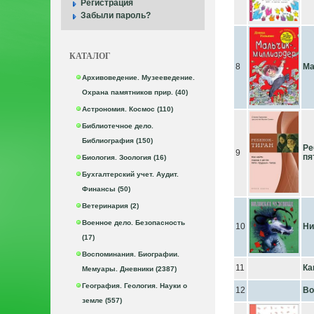
Регистрация
Забыли пароль?
КАТАЛОГ
8
Ма
Архивоведение. Музееведение.
Охрана памятников прир. (40)
Астрономия. Космос (110)
Библиотечное дело.
Библиография (150)
Ре
9
пя
Биология. Зоология (16)
Бухгалтерский учет. Аудит.
Финансы (50)
Ветеринария (2)
Военное дело. Безопасность
10
Ни
(17)
Воспоминания. Биографии.
11
Ка
Мемуары. Дневники (2387)
География. Геология. Науки о
12
Во
земле (557)