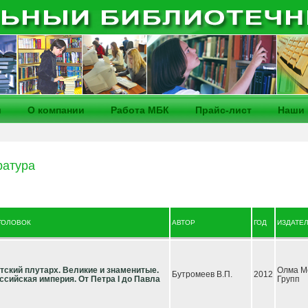
и
О компании
Работа МБК
Прайс-лист
Наши 
ратура
ГОЛОВОК
АВТОР
ГОД
ИЗДАТЕ
тский плутарх. Великие и знаменитые.
Олма М
Бутромеев В.П.
2012
ссийская империя. От Петра I до Павла
Групп