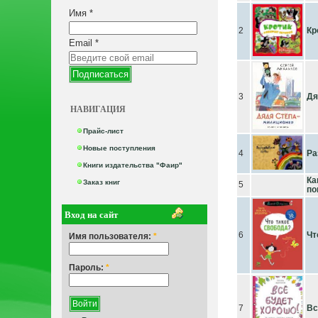
Имя
*
2
Кр
Email
*
3
Дя
НАВИГАЦИЯ
Прайс-лист
Новые поступления
4
Ра
Книги издательства "Фаир"
Ка
Заказ книг
5
по
Вход на сайт
6
Чт
Имя пользователя:
*
Пароль:
*
7
Вс