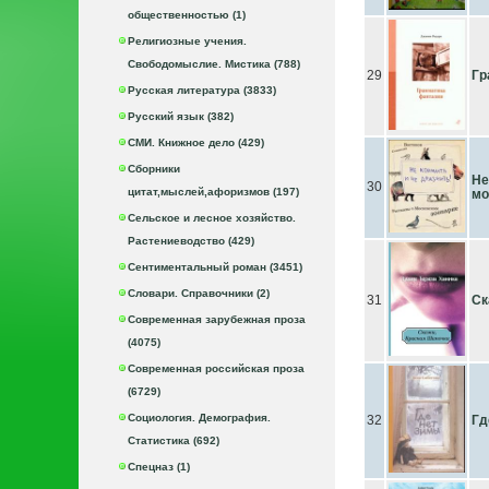
общественностью (1)
Религиозные учения.
Свободомыслие. Мистика (788)
29
Гр
Русская литература (3833)
Русский язык (382)
СМИ. Книжное дело (429)
Сборники
Не
30
цитат,мыслей,афоризмов (197)
мо
Сельское и лесное хозяйство.
Растениеводство (429)
Сентиментальный роман (3451)
Словари. Справочники (2)
31
Ск
Современная зарубежная проза
(4075)
Современная российская проза
(6729)
Социология. Демография.
32
Гд
Статистика (692)
Спецназ (1)