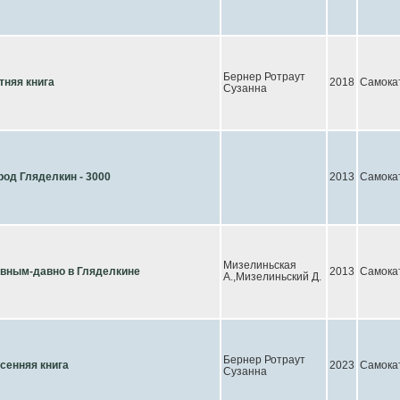
Бернер Ротраут
тняя книга
2018
Самока
Сузанна
род Гляделкин - 3000
2013
Самока
Мизелиньская
вным-давно в Гляделкине
2013
Самока
А.,Мизелиньский Д.
Бернер Ротраут
сенняя книга
2023
Самока
Сузанна