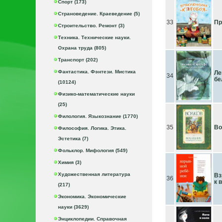
Спорт (173)
Страноведение. Краеведение (5)
33
Пр
Строительство. Ремонт (3)
Техника. Технические науки.
Охрана труда (805)
Транспорт (202)
Фантастика. Фэнтези. Мистика
Ле
34
бе
(10124)
Физико-математические науки
(25)
Филология. Языкознание (1770)
35
Во
Философия. Логика. Этика.
Эстетика (7)
Фольклор. Мифология (549)
Химия (3)
Художественная литература
Вз
36
к 
(217)
Экономика. Экономические
науки (3629)
Энциклопедии. Справочная