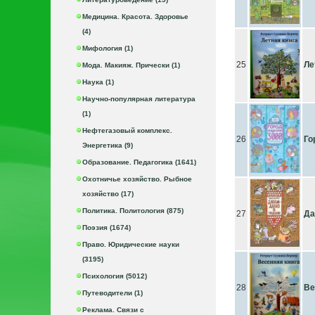
Медицина. Красота. Здоровье
(4)
Мифология (1)
25
Ле
Мода. Макияж. Прически (1)
Наука (1)
Научно-популярная литература
(1)
Нефтегазовый комплекс.
26
Го
Энергетика (9)
Образование. Педагогика (1641)
Охотничье хозяйство. Рыбное
хозяйство (17)
Политика. Политология (875)
27
Да
Поэзия (1674)
Право. Юридические науки
(3195)
Психология (5012)
28
Ве
Путеводители (1)
Реклама. Связи с