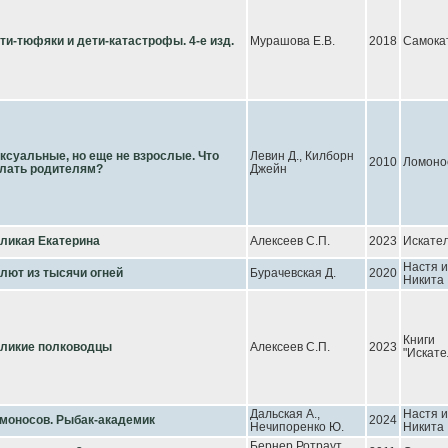
ти-тюфяки и дети-катастрофы. 4-е изд.
Мурашова Е.В.
2018
Самока
ксуальные, но еще не взрослые. Что
Левин Д., Килборн
2010
Ломоно
лать родителям?
Джейн
ликая Екатерина
Алексеев С.П.
2023
Искате
Настя и
лют из тысячи огней
Бурачевская Д.
2020
Никита
Книги
ликие полководцы
Алексеев С.П.
2023
"Искате
Дальская А.,
Настя и
моносов. Рыбак-академик
2024
Нечипоренко Ю.
Никита
Бернер Ротраут