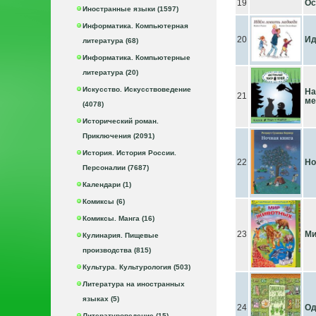
19
Ос
Иностранные языки (1597)
Информатика. Компьютерная
20
Ид
литература (68)
Информатика. Компьютерные
литература (20)
Искусство. Искусствоведение
На
21
ме
(4078)
Исторический роман.
Приключения (2091)
История. История России.
22
Но
Персоналии (7687)
Календари (1)
Комиксы (6)
Комиксы. Манга (16)
23
Ми
Кулинария. Пищевые
производства (815)
Культура. Культурология (503)
Литература на иностранных
языках (5)
24
Од
Литературоведение (15)