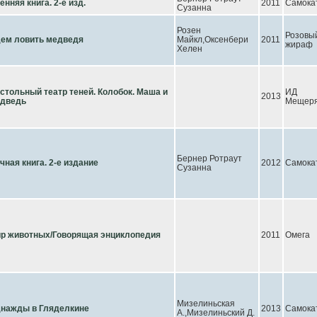
енняя книга. 2-е изд.
2011
Самока
Сузанна
Розен
Розовы
ем ловить медведя
Майкл,Оксенбери
2011
жираф
Хелен
стольный театр теней. Колобок. Маша и
ИД
2013
дведь
Мещеря
Бернер Ротраут
чная книга. 2-е издание
2012
Самока
Сузанна
р животных/Говорящая энциклопедия
2011
Омега
Мизелиньская
нажды в Гляделкине
2013
Самока
А.,Мизелиньский Д.