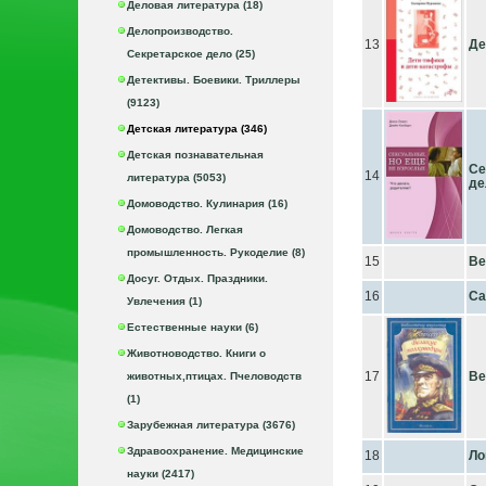
Деловая литература (18)
Делопроизводство.
13
Де
Секретарское дело (25)
Детективы. Боевики. Триллеры
(9123)
Детская литература (346)
Детская познавательная
Се
14
литература (5053)
де
Домоводство. Кулинария (16)
Домоводство. Легкая
промышленность. Рукоделие (8)
15
Ве
Досуг. Отдых. Праздники.
16
Са
Увлечения (1)
Естественные науки (6)
Животноводство. Книги о
17
Ве
животных,птицах. Пчеловодств
(1)
Зарубежная литература (3676)
Здравоохранение. Медицинские
18
Ло
науки (2417)