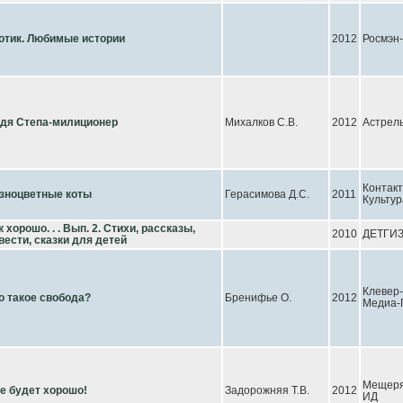
отик. Любимые истории
2012
Росмэн
дя Степа-милиционер
Михалков С.В.
2012
Астрел
Контакт
зноцветные коты
Герасимова Д.С.
2011
Культур
к хорошо. . . Вып. 2. Стихи, рассказы,
2010
ДЕТГИ
вести, сказки для детей
Клевер-
о такое свобода?
Бренифье О.
2012
Медиа-
Мещеря
е будет хорошо!
Задорожняя Т.В.
2012
ИД