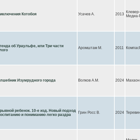
Клевер-
иключения Котобоя
Усачев А.
2013
Медиа-
генда об Ураульфе, или Три части
Аромштам М.
2011
Компас
лого
лшебник Изумрудного города
Волков А.М.
2024
Махаон
рывной ребенок. 10-е изд. Новый подход
Грин Росс В.
2024
Тереви
воспитанию и пониманию легко раздра