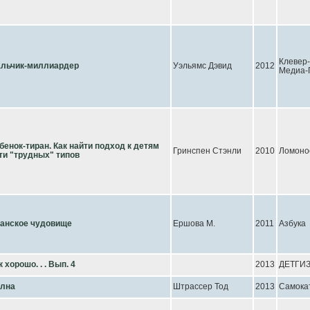
Клевер-
льчик-миллиардер
Уэльямс Дэвид
2012
Медиа-
бенок-тиран. Как найти подход к детям
Гринспен Стэнли
2010
Ломоно
ти "трудных" типов
анское чудовище
Ершова М.
2011
Азбука
к хорошо. . . Вып. 4
2013
ДЕТГИ
лна
Штрассер Тод
2013
Самока