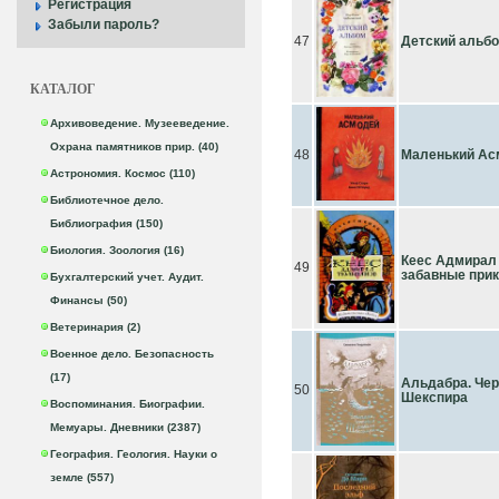
Регистрация
Забыли пароль?
47
Детский альб
КАТАЛОГ
Архивоведение. Музееведение.
Охрана памятников прир. (40)
48
Маленький Ас
Астрономия. Космос (110)
Библиотечное дело.
Библиография (150)
Биология. Зоология (16)
Кеес Адмирал
49
забавные прик
Бухгалтерский учет. Аудит.
Финансы (50)
Ветеринария (2)
Военное дело. Безопасность
(17)
Альдабра. Чер
50
Шекспира
Воспоминания. Биографии.
Мемуары. Дневники (2387)
География. Геология. Науки о
земле (557)