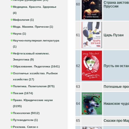
Страна аистов.
60
Пруссии
Медицина. Красота. Здоровье
(4)
Мифология (1)
Мода. Макияж. Прически (1)
Наука (1)
61
Царь Пузан
Научно-популярная литература
(1)
Нефтегазовый комплекс.
Энергетика (9)
62
Пусть он оста
Образование. Педагогика (1641)
Охотничье хозяйство. Рыбное
хозяйство (17)
Политика. Политология (875)
63
Потешные про
Поэзия (1674)
Право. Юридические науки
64
Нианское чуд
(3195)
Психология (5012)
Путеводители (1)
65
Сказки про Ма
Реклама. Связи с