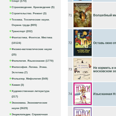
Спорт (173)
Страноведение. Краеведение (5)
Строительство. Ремонт (3)
71
Волшебный ми
Техника. Технические науки.
Охрана труда (805)
Транспорт (202)
Фантастика. Фэнтези. Мистика
72
Оставь окно 
(10124)
Физико-математические науки
(25)
Филология. Языкознание (1770)
Философия. Логика. Этика.
Не кормить и 
73
московском з
Эстетика (7)
Фольклор. Мифология (549)
Химия (3)
Художественная литература
74
Изысканная Н
(217)
Экономика. Экономические
науки (3629)
Энциклопедии. Справочная