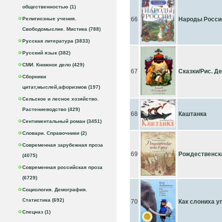
общественностью (1)
Религиозные учения.
66
Народы Росси
Свободомыслие. Мистика (788)
Русская литература (3833)
Русский язык (382)
СМИ. Книжное дело (429)
67
Сказки/Рис. Де
Сборники
цитат,мыслей,афоризмов (197)
Сельское и лесное хозяйство.
Растениеводство (429)
68
Каштанка
Сентиментальный роман (3451)
Словари. Справочники (2)
Современная зарубежная проза
69
Рождественска
(4075)
Современная российская проза
(6729)
Социология. Демография.
Статистика (692)
70
Как слониха у
Спецназ (1)