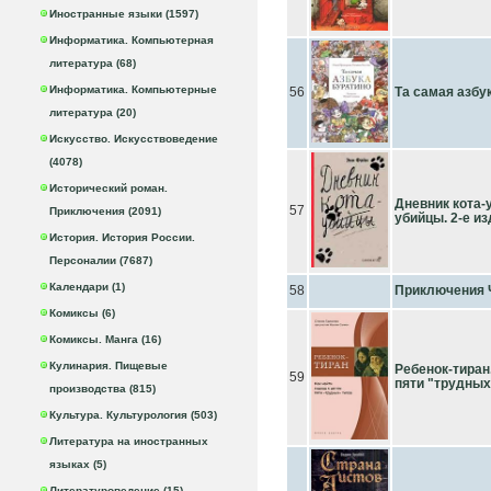
Иностранные языки (1597)
Информатика. Компьютерная
литература (68)
Информатика. Компьютерные
56
Та самая азбу
литература (20)
Искусство. Искусствоведение
(4078)
Исторический роман.
Дневник кота-
57
Приключения (2091)
убийцы. 2-е из
История. История России.
Персоналии (7687)
Календари (1)
58
Приключения 
Комиксы (6)
Комиксы. Манга (16)
Кулинария. Пищевые
Ребенок-тиран
59
пяти "трудных
производства (815)
Культура. Культурология (503)
Литература на иностранных
языках (5)
Литературоведение (15)