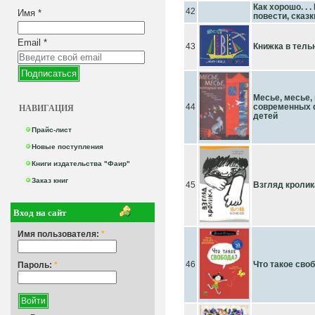
Как хорошо. . .
42
Имя
*
повести, сказк
Email
*
43
Книжка в тель
Месье, месье,
НАВИГАЦИЯ
44
современных 
детей
Прайс-лист
Новые поступления
Книги издательства "Фаир"
Заказ книг
45
Взгляд кролика
Вход на сайт
Имя пользователя:
*
46
Что такое сво
Пароль:
*