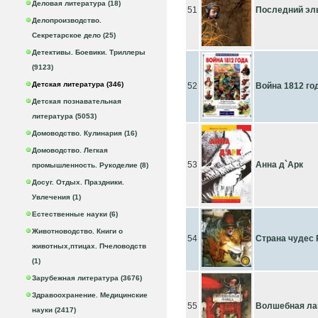
Деловая литература (18)
51
Последний э
Делопроизводство.
Секретарское дело (25)
Детективы. Боевики. Триллеры
(9123)
Детская литература (346)
52
Война 1812 го
Детская познавательная
литература (5053)
Домоводство. Кулинария (16)
Домоводство. Легкая
53
Анна д`Арк
промышленность. Рукоделие (8)
Досуг. Отдых. Праздники.
Увлечения (1)
Естественные науки (6)
Животноводство. Книги о
54
Страна чудес 
животных,птицах. Пчеловодств
(1)
Зарубежная литература (3676)
Здравоохранение. Медицинские
55
Волшебная ла
науки (2417)