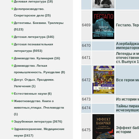
Деловая литература (18)
Делопроизводство.
Секретарское дело (25)
Детективы. Боевики. Триллеры
6469
Гестапо. Тер
(9123)
Детская литература (346)
Азербайджа
Детская познавательная
6470
императоро
литература (5053)
Легенды и м
6471
отечественн
Домоводство. Кулинария (16)
ст. Выпуск 
Домоводство. Легкая
промышленность. Рукоделие (8)
Досуг. Отдых. Праздники.
6472
Все герои м
Увлечения (1)
Естественные науки (6)
6473
Из истории 
Животноводство. Книги о
Тайны пирам
животных,птицах. Пчеловодств
6474
исчезнувши
(1)
Зарубежная литература (3676)
Эффект бабо
Здравоохранение. Медицинские
6475
истории
науки (2417)