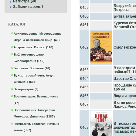
Регистрация
Безрукий во
Забыли пароль?
6459
Петрова
6460
Битва за Бе
Курская бит
КАТАЛОГ
6461
Великой От
Архивоведение. Музееведение.
Охрана памятников прир. (40)
6462
Смоленское
Астрономия. Космос (110)
Библиотечное дело.
Библиография (150)
В парадном
Биология. Зоология (16)
6463
войны(07. 11
Бухгалтерский учет. Аудит.
6464
Царство Сла
Финансы (50)
Прощание с
6465
армии
Ветеринария (2)
6466
Люди и нра
Военное дело. Безопасность
В огне рево
(17)
6467
Лариса Рей
Воспоминания. Биографии.
Мемуары. Дневники (2387)
В тисках го
География. Геология. Науки о
6468
документах 
земле (557)
письмах ле