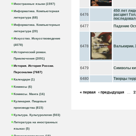
Иностранные языки (1597)
450 лет лид
Информатика. Компьютерная
6476
расцвет Голл
литература (68)
последовал
Информатика. Компьютерные
6477
Падение Ос
литература (20)
Искусство. Искусствоведение
(4078)
6478
Валькирии.
Исторический роман.
Приключения (2091)
История. История России.
6479
Символы ки
Персоналии (7687)
6480
Творцы тер
Календари (1)
Комиксы (6)
« первая
‹ предыдущая
…
1
Комиксы. Манга (16)
Кулинария. Пищевые
производства (815)
Культура. Культурология (503)
Литература на иностранных
языках (5)
Литературоведение (15)