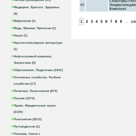
Сенаторы Рос
40
Энциклопедия 
Медицина. Красота. Здоровье
Комплект
(4)
Мифология (1)
1
2
3
4
5
6
7
8
9
…
сл
Мода. Макияж. Прически (1)
Наука (1)
Научно-популярная литература
(1)
Нефтегазовый комплекс.
Энергетика (9)
Образование. Педагогика (1641)
Охотничье хозяйство. Рыбное
хозяйство (17)
Политика. Политология (875)
Поэзия (1674)
Право. Юридические науки
(3195)
Психология (5012)
Путеводители (1)
Реклама. Связи с