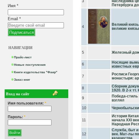
3
наследника це
Петербурга до
Имя
*
Email
*
Великий князь
4
великие князь
НАВИГАЦИЯ
5
Железный дож
Прайс-лист
Носящие вымы
6
Новые поступления
известных евр
Книги издательства "Фаир"
Росписи Георг
7
монастыря: ар
Заказ книг
Сборник докуме
8
1920. В 2-х тт
Вход на сайт
Победа-стиль 
9
взглял
Имя пользователя:
*
10
Чернобыльски
История Китая
Пароль:
*
11
начала ХХI века
Народная Респ
Служба, быт и 
12
век. Мат-лы по
казачества