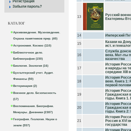
Регистрация
Забыли пароль?
Русский военн
13
Екатерины Вт
КАТАЛОГ
Архивоведение. Музееведение.
14
Имперский Пе
Охрана памятников прир. (40)
Казаки на Дону
15
ист. и генеало
Астрономия. Космос (110)
Служба донских
Библиотечное дело.
16
века. Мат-лы п
казачества
Библиография (150)
История России
Биология. Зоология (16)
17
и народы на те
середине XIII 
Бухгалтерский учет. Аудит.
История России
Финансы (50)
18
веке. Книга 1:
первой полови
Ветеринария (2)
История России
Военное дело. Безопасность
19
Гражданская в
годы. Книга 1.
(17)
История России
Воспоминания. Биографии.
20
Гражданская в
годы. Книга 2
Мемуары. Дневники (2387)
История России
География. Геология. Науки о
21
Россия в XVI в
государства
земле (557)
История России