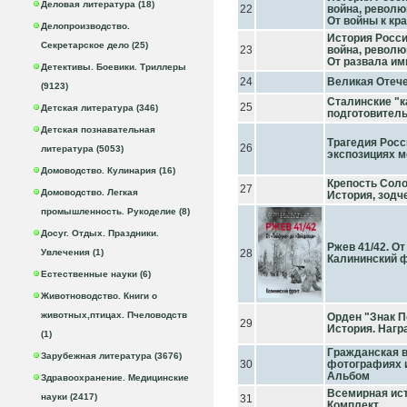
Деловая литература (18)
22
война, революц
От войны к кр
Делопроизводство.
История России
Секретарское дело (25)
23
война, революц
От развала им
Детективы. Боевики. Триллеры
24
Великая Отече
(9123)
Сталинские "к
25
Детская литература (346)
подготовител
Детская познавательная
Трагедия Росс
26
литература (5053)
экспозициях м
Домоводство. Кулинария (16)
Крепость Соло
27
Домоводство. Легкая
История, зодче
промышленность. Рукоделие (8)
Досуг. Отдых. Праздники.
Ржев 41/42. О
Увлечения (1)
28
Калининский 
Естественные науки (6)
Животноводство. Книги о
животных,птицах. Пчеловодств
Орден "Знак П
29
История. Наг
(1)
Гражданская в
Зарубежная литература (3676)
30
фотографиях и
Альбом
Здравоохранение. Медицинские
Всемирная истор
науки (2417)
31
Комплект