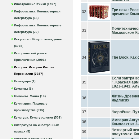
Иностранные языки (1597)
Три века: Рос
Информатика. Компьютерная
32
времени: Комп
литература (68)
Информатика. Компьютерные
Политехническ
33
литература (20)
Московском К
Искусство. Искусствоведение
(4078)
Исторический роман.
34
The Book. Как
Приключения (2091)
История. История России.
Персоналии (7687)
Если завтра во
Календари (1)
35
". Красная ар
1923-1941. Ал
Комиксы (6)
Жизнь Древнег
Комиксы. Манга (16)
36
надписях
Кулинария. Пищевые
производства (815)
37
Чюрлёнис. Пут
Культура. Культурология (503)
Империя Августа
38
Комплект из 2-
Литература на иностранных
Четвертый век
языках (5)
39
полутомах. Ко
Литературоведение (15)