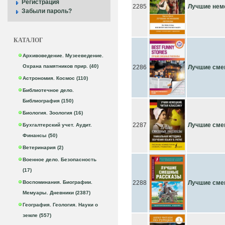
Регистрация
2285
Лучшие неме
Забыли пароль?
КАТАЛОГ
Архивоведение. Музееведение.
Охрана памятников прир. (40)
2286
Лучшие сме
Астрономия. Космос (110)
Библиотечное дело.
Библиография (150)
Биология. Зоология (16)
2287
Лучшие сме
Бухгалтерский учет. Аудит.
Финансы (50)
Ветеринария (2)
Военное дело. Безопасность
(17)
Воспоминания. Биографии.
2288
Лучшие сме
Мемуары. Дневники (2387)
География. Геология. Науки о
земле (557)