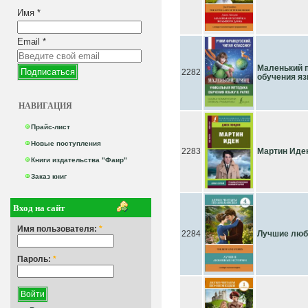
Имя
*
Email
*
Маленький п
2282
обучения яз
НАВИГАЦИЯ
Прайс-лист
Новые поступления
2283
Мартин Иде
Книги издательства "Фаир"
Заказ книг
Вход на сайт
Имя пользователя:
*
2284
Лучшие любо
Пароль:
*