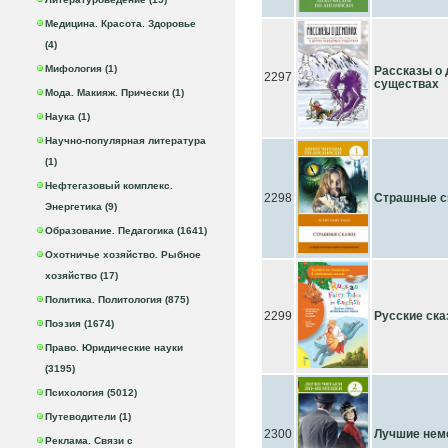
Медицина. Красота. Здоровье
(4)
Мифология (1)
Рассказы о
2297
существах
Мода. Макияж. Прически (1)
Наука (1)
Научно-популярная литература
(1)
Нефтегазовый комплекс.
2298
Страшные с
Энергетика (9)
Образование. Педагогика (1641)
Охотничье хозяйство. Рыбное
хозяйство (17)
Политика. Политология (875)
2299
Русские ска
Поэзия (1674)
Право. Юридические науки
(3195)
Психология (5012)
Путеводители (1)
2300
Лучшие нем
Реклама. Связи с