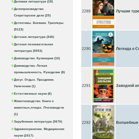
Деловая литература (18)
Делопроизводство.
2289
Лучшие туре
Секретарское дело (25)
Детективы. Боевики. Триллеры
(9123)
Детская литература (346)
Детская познавательная
2290
Легенда о С
литература (5053)
Домоводство. Кулинария (16)
Домоводство. Легкая
промышленность. Рукоделие (8)
Досуг. Отдых. Праздники.
2291
Заводной а
Увлечения (1)
Естественные науки (6)
Животноводство. Книги о
животных,птицах. Пчеловодств
(1)
Зарубежная литература (3676)
2292
Волшебные 
Здравоохранение. Медицинские
науки (2417)