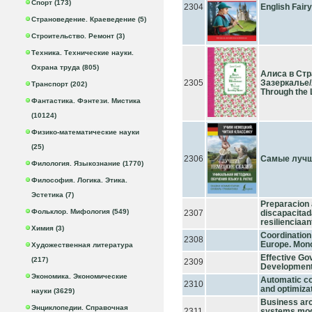
Спорт (173)
2304
English Fair
Страноведение. Краеведение (5)
Строительство. Ремонт (3)
Техника. Технические науки.
Охрана труда (805)
Алиса в Стр
2305
Зазеркалье/A
Транспорт (202)
Through the 
Фантастика. Фэнтези. Мистика
(10124)
Физико-математические науки
(25)
2306
Самые лучш
Филология. Языкознание (1770)
Философия. Логика. Этика.
Эстетика (7)
Preparacion 
Фольклор. Мифология (549)
2307
discapacitad
resilienciaa
Химия (3)
Coordination 
2308
Europe. Mon
Художественная литература
Effective Go
(217)
2309
Development 
Экономика. Экономические
Automatic co
2310
and optimiza
науки (3629)
Business ar
Энциклопедии. Справочная
2311
systems mod