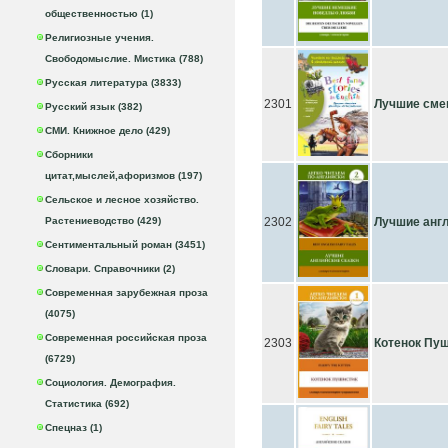
общественностью (1)
Религиозные учения.
Свободомыслие. Мистика (788)
Русская литература (3833)
2301
Лучшие сме
Русский язык (382)
СМИ. Книжное дело (429)
Сборники
цитат,мыслей,афоризмов (197)
Сельское и лесное хозяйство.
Растениеводство (429)
2302
Лучшие англ
Сентиментальный роман (3451)
Словари. Справочники (2)
Современная зарубежная проза
(4075)
Современная российская проза
2303
Котенок Пу
(6729)
Социология. Демография.
Статистика (692)
Спецназ (1)