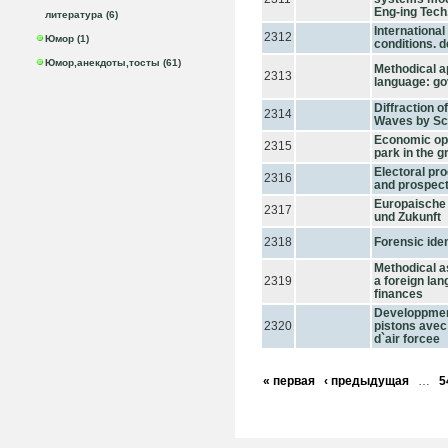
Eng-ing Tech.
литература (6)
Internationa
2312
Юмор (1)
conditions. 
Юмор,анекдоты,тосты (61)
Methodical ap
2313
language: gov
Diffraction 
2314
Waves by Sc
Economic opp
2315
park in the g
Electoral pr
2316
and prospec
Europaische
2317
und Zukunft
2318
Forensic ide
Methodical as
2319
a foreign la
finances
Developpmen
2320
pistons avec 
d`air forcee
« первая
‹ предыдущая
…
5