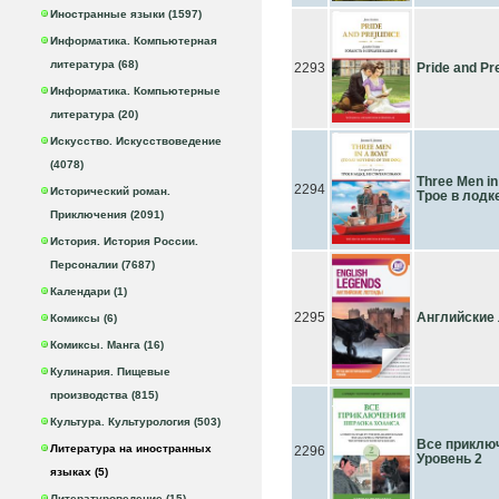
Иностранные языки (1597)
Информатика. Компьютерная
литература (68)
2293
Pride and P
Информатика. Компьютерные
литература (20)
Искусство. Искусствоведение
(4078)
Three Men in 
2294
Исторический роман.
Трое в лодке
Приключения (2091)
История. История России.
Персоналии (7687)
Календари (1)
2295
Английские 
Комиксы (6)
Комиксы. Манга (16)
Кулинария. Пищевые
производства (815)
Культура. Культурология (503)
Все приклю
Литература на иностранных
2296
Уровень 2
языках (5)
Литературоведение (15)