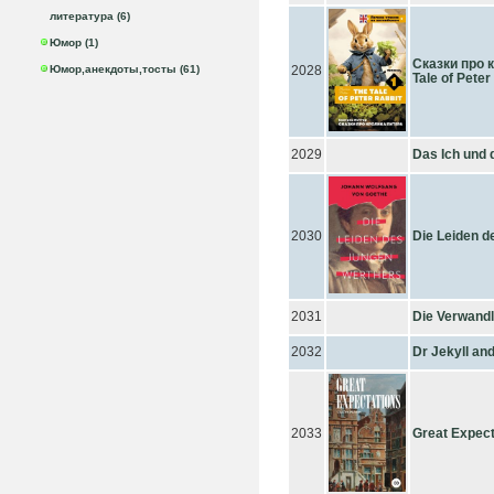
литература (6)
Юмор (1)
Сказки про 
Юмор,анекдоты,тосты (61)
2028
Tale of Peter
2029
Das Ich und 
2030
Die Leiden d
2031
Die Verwand
2032
Dr Jekyll an
2033
Great Expect