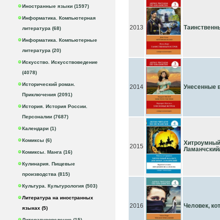
Иностранные языки (1597)
Информатика. Компьютерная
2013
Таинственны
литература (68)
Информатика. Компьютерные
литература (20)
Искусство. Искусствоведение
(4078)
Исторический роман.
2014
Унесенные в
Приключения (2091)
История. История России.
Персоналии (7687)
Календари (1)
Комиксы (6)
Хитроумный
2015
Ламанчский/
Комиксы. Манга (16)
Кулинария. Пищевые
производства (815)
Культура. Культурология (503)
Литература на иностранных
2016
Человек, ко
языках (5)
Литературоведение (15)