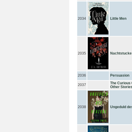
2034
Little Men
2035
Nachtstucke
2036
Persuasion
The Curious 
2037
Other Storie
2038
Ungeduld de