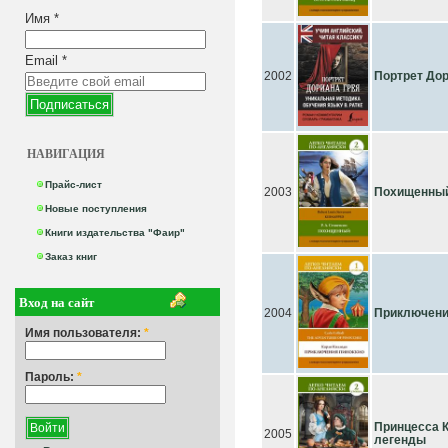
Имя
*
Email
*
2002
Портрет Дор
НАВИГАЦИЯ
Прайс-лист
2003
Похищенный
Новые поступления
Книги издательства "Фаир"
Заказ книг
Вход на сайт
2004
Приключения
Имя пользователя:
*
Пароль:
*
Принцесса К
2005
легенды