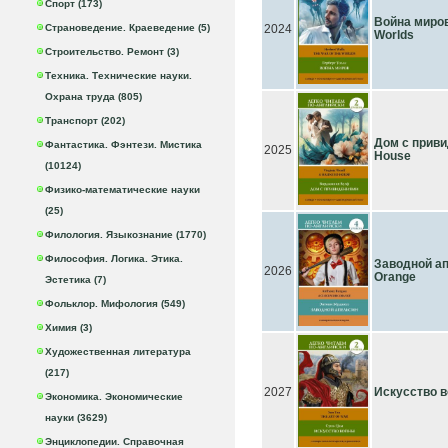
Спорт (173)
Война миров
Страноведение. Краеведение (5)
2024
Worlds
Строительство. Ремонт (3)
Техника. Технические науки.
Охрана труда (805)
Транспорт (202)
Дом с приви
Фантастика. Фэнтези. Мистика
2025
House
(10124)
Физико-математические науки
(25)
Филология. Языкознание (1770)
Философия. Логика. Этика.
Заводной ап
2026
Orange
Эстетика (7)
Фольклор. Мифология (549)
Химия (3)
Художественная литература
(217)
2027
Искусство в
Экономика. Экономические
науки (3629)
Энциклопедии. Справочная