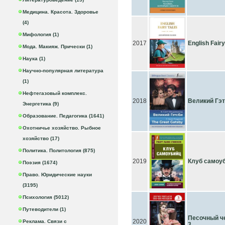
Медицина. Красота. Здоровье
(4)
Мифология (1)
2017
English Fair
Мода. Макияж. Прически (1)
Наука (1)
Научно-популярная литература
(1)
Нефтегазовый комплекс.
2018
Великий Гэт
Энергетика (9)
Образование. Педагогика (1641)
Охотничье хозяйство. Рыбное
хозяйство (17)
Политика. Политология (875)
2019
Клуб самоу
Поэзия (1674)
Право. Юридические науки
(3195)
Психология (5012)
Путеводители (1)
Песочный ч
2020
Реклама. Связи с
3