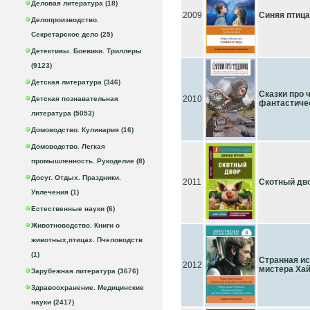
Деловая литература (18)
2009
Синяя птица
Делопроизводство.
Секретарское дело (25)
Детективы. Боевики. Триллеры
(9123)
Детская литература (346)
Сказки про 
2010
Детская познавательная
фантастиче
литература (5053)
Домоводство. Кулинария (16)
Домоводство. Легкая
промышленность. Рукоделие (8)
Досуг. Отдых. Праздники.
2011
Скотный дв
Увлечения (1)
Естественные науки (6)
Животноводство. Книги о
животных,птицах. Пчеловодств
(1)
Странная ис
2012
мистера Хай
Зарубежная литература (3676)
Здравоохранение. Медицинские
науки (2417)