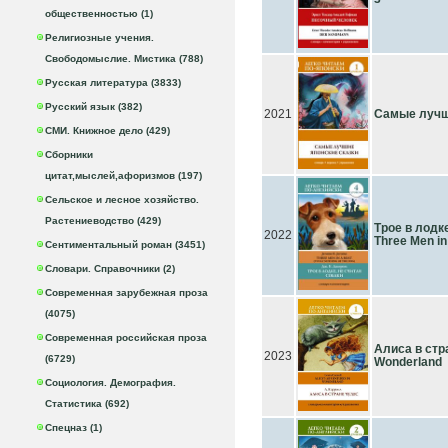
общественностью (1)
Религиозные учения.
Свободомыслие. Мистика (788)
Русская литература (3833)
Русский язык (382)
2021
Самые лучши
СМИ. Книжное дело (429)
Сборники
цитат,мыслей,афоризмов (197)
Сельское и лесное хозяйство.
Растениеводство (429)
Трое в лодке
2022
Three Men in
Сентиментальный роман (3451)
Словари. Справочники (2)
Современная зарубежная проза
(4075)
Современная российская проза
Алиса в стр
2023
(6729)
Wonderland
Социология. Демография.
Статистика (692)
Спецназ (1)