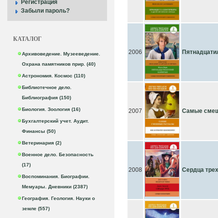
Регистрация
Забыли пароль?
КАТАЛОГ
2006
Пятнадцатил
Архивоведение. Музееведение.
Охрана памятников прир. (40)
Астрономия. Космос (110)
Библиотечное дело.
Библиография (150)
Биология. Зоология (16)
2007
Самые смеш
Бухгалтерский учет. Аудит.
Финансы (50)
Ветеринария (2)
Военное дело. Безопасность
(17)
2008
Сердца трех
Воспоминания. Биографии.
Мемуары. Дневники (2387)
География. Геология. Науки о
земле (557)