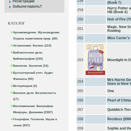
258
Регистрация
(Book 7)
Забыли пароль?
Harry Potter 
259
HB (Book 4)
260
Heir of Fire (
КАТАЛОГ
Magic. New Sto
261
Rowling
Архивоведение. Музееведение.
262
Miss Carter's
Охрана памятников прир. (40)
Астрономия. Космос (110)
Библиотечное дело.
Библиография (150)
263
Moonlight in 
Биология. Зоология (16)
Бухгалтерский учет. Аудит.
Финансы (50)
Mrs Harris Go
264
Goes to New 
Ветеринария (2)
265
One
Военное дело. Безопасность
(17)
266
Pearl of China
Воспоминания. Биографии.
267
Quidditch Thr
Мемуары. Дневники (2387)
268
Restless (BM
География. Геология. Науки о
земле (557)
269
Sophie and the