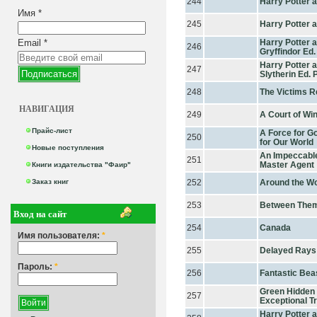
244
Harry Potter 
Имя
*
245
Harry Potter 
Email
*
Harry Potter a
246
Gryffindor Ed
Harry Potter a
247
Slytherin Ed. 
248
The Victims R
НАВИГАЦИЯ
249
A Court of Wi
Прайс-лист
A Force for G
250
for Our World
Новые поступления
An Impeccable
251
Master Agent
Книги издательства "Фаир"
Заказ книг
252
Around the Wor
253
Between The
Вход на сайт
254
Canada
Имя пользователя:
*
255
Delayed Rays 
Пароль:
*
256
Fantastic Bea
Green Hidden
257
Exceptional T
Harry Potter 