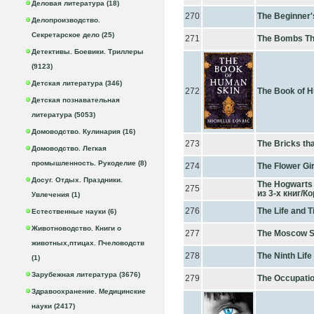
Деловая литература (18)
270
The Beginner'
Делопроизводство.
Секретарское дело (25)
271
The Bombs Th
Детективы. Боевики. Триллеры
(9123)
Детская литература (346)
272
The Book of 
Детская познавательная
литература (5053)
Домоводство. Кулинария (16)
273
The Bricks tha
Домоводство. Легкая
промышленность. Рукоделие (8)
274
The Flower Gir
Досуг. Отдых. Праздники.
The Hogwarts 
275
из 3-х книг/К
Увлечения (1)
276
The Life and T
Естественные науки (6)
Животноводство. Книги о
277
The Moscow S
животных,птицах. Пчеловодств
278
The Ninth Life
(1)
Зарубежная литература (3676)
279
The Occupatio
Здравоохранение. Медицинские
науки (2417)