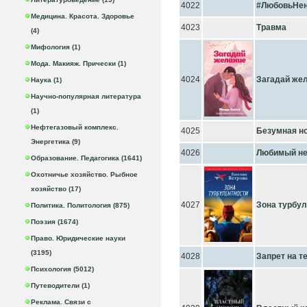
4022
#ЛюбовьНен
Медицина. Красота. Здоровье
4023
Травма
(4)
Мифология (1)
Мода. Макияж. Прически (1)
4024
Загадай же
Наука (1)
Научно-популярная литература
(1)
Нефтегазовый комплекс.
4025
Безумная н
Энергетика (9)
4026
Любимый не
Образование. Педагогика (1641)
Охотничье хозяйство. Рыбное
хозяйство (17)
4027
Зона турбу
Политика. Политология (875)
Поэзия (1674)
Право. Юридические науки
(3195)
4028
Запрет на т
Психология (5012)
Путеводители (1)
Реклама. Связи с