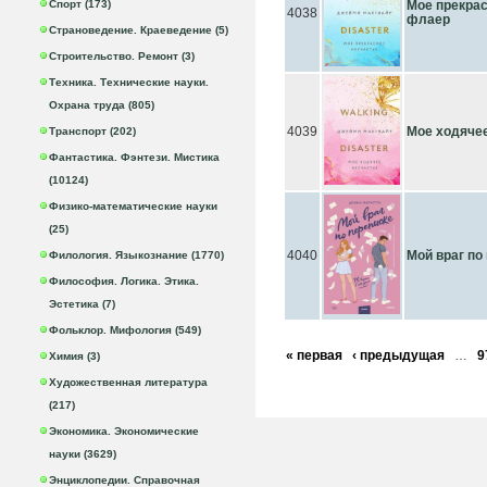
Спорт (173)
Мое прекрас
4038
флаер
Страноведение. Краеведение (5)
Строительство. Ремонт (3)
Техника. Технические науки.
Охрана труда (805)
4039
Мое ходяче
Транспорт (202)
Фантастика. Фэнтези. Мистика
(10124)
Физико-математические науки
(25)
4040
Мой враг по
Филология. Языкознание (1770)
Философия. Логика. Этика.
Эстетика (7)
Фольклор. Мифология (549)
« первая
‹ предыдущая
…
9
Химия (3)
Художественная литература
(217)
Экономика. Экономические
науки (3629)
Энциклопедии. Справочная