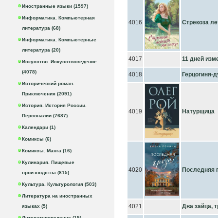
Иностранные языки (1597)
Информатика. Компьютерная
4016
Стрекоза ле
литература (68)
Информатика. Компьютерные
литература (20)
4017
11 дней изм
Искусство. Искусствоведение
(4078)
4018
Герцогиня-д
Исторический роман.
Приключения (2091)
История. История России.
4019
Натурщица
Персоналии (7687)
Календари (1)
Комиксы (6)
Комиксы. Манга (16)
Кулинария. Пищевые
4020
Последняя 
производства (815)
Культура. Культурология (503)
Литература на иностранных
4021
Два зайца, 
языках (5)
Литературоведение (15)