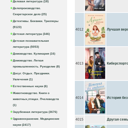
Деловая литература (18)
Делопроизводство.
Секретарское дело (25)
Детективы. Боевики. Триллеры
(9123)
4012
Лучшая вер
Детская литература (346)
Детская познавательная
литература (5053)
Домоводство. Кулинария (16)
Домоводство. Легкая
4013
Киберспортс
промышленность. Рукоделие (8)
Досуг. Отдых. Праздники.
Увлечения (1)
Естественные науки (6)
Животноводство. Книги о
4014
История без
животных,птицах. Пчеловодств
(1)
Зарубежная литература (3676)
Здравоохранение. Медицинские
4015
Другая сем
науки (2417)