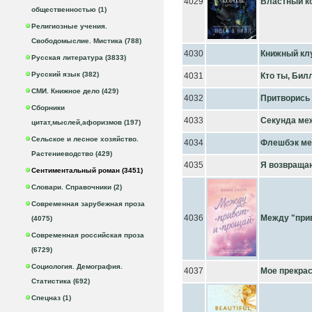
4029
Властный к
общественностью (1)
Религиозные учения.
Свободомыслие. Мистика (788)
4030
Книжный клу
Русская литература (3833)
Русский язык (382)
4031
Кто ты, Бил
СМИ. Книжное дело (429)
4032
Притворись
Сборники
4033
Секунда ме
цитат,мыслей,афоризмов (197)
Сельское и лесное хозяйство.
4034
Флешбэк м
Растениеводство (429)
4035
Я возвращаю
Сентиментальный роман (3451)
Словари. Справочники (2)
Современная зарубежная проза
4036
Между "прив
(4075)
Современная российская проза
(6729)
Социология. Демография.
4037
Мое прекра
Статистика (692)
Спецназ (1)