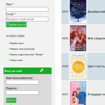
Имя
*
4004
Декабрьски
Email
*
НАВИГАЦИЯ
4005
Моё сводно
Прайс-лист
Новые поступления
Книги издательства "Фаир"
Заказ книг
4006
Цвет счасть
Вход на сайт
Имя пользователя:
*
Пароль:
*
4007
Я подарю те