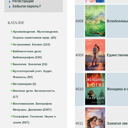
Регистрация
Забыли пароль?
4008
Влюбленны
КАТАЛОГ
Архивоведение. Музееведение.
Охрана памятников прир. (40)
Астрономия. Космос (110)
Библиотечное дело.
4009
Единственн
Библиография (150)
Биология. Зоология (16)
Бухгалтерский учет. Аудит.
Финансы (50)
Ветеринария (2)
4010
Женщина в 
Военное дело. Безопасность
(17)
Воспоминания. Биографии.
Мемуары. Дневники (2387)
География. Геология. Науки о
земле (557)
4011
Зажигая зв