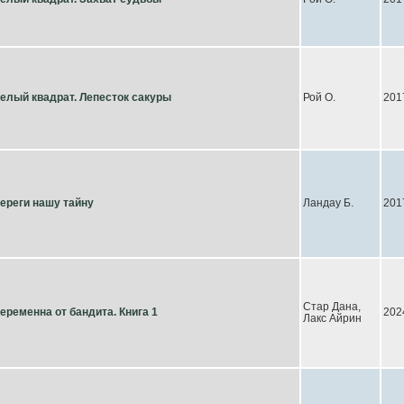
елый квадрат. Лепесток сакуры
Рой О.
201
ереги нашу тайну
Ландау Б.
201
Стар Дана,
еременна от бандита. Книга 1
202
Лакс Айрин