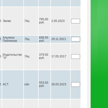
795.00
2
Эксмо
7бц
2.05.2023
руб.
Альпина
838.50
2
7бц
29.11.2021
Паблишер
руб.
Издательство
379.50
6
7бц
17.05.2017
"Э"
руб.
553.50
2
АСТ
обл
28.05.2023
руб.