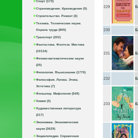
Спорт (173)
229
Б
Страноведение. Краеведение (5)
Строительство. Ремонт (3)
Техника. Технические науки.
230
Б
Охрана труда (805)
Транспорт (202)
Фантастика. Фэнтези. Мистика
(10124)
231
Б
Физико-математические науки
(25)
Филология. Языкознание (1770)
232
Б
Философия. Логика. Этика.
Эстетика (7)
Фольклор. Мифология (549)
Химия (3)
233
Б
Художественная литература
(217)
Экономика. Экономические
науки (3629)
Энциклопедии. Справочная