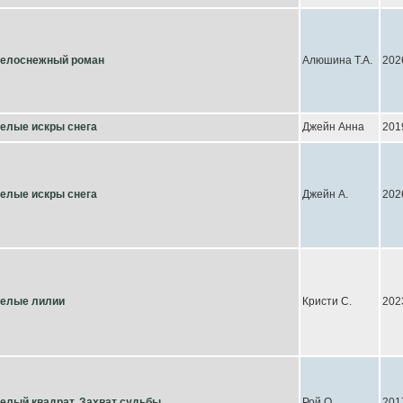
елоснежный роман
Алюшина Т.А.
202
елые искры снега
Джейн Анна
201
елые искры снега
Джейн А.
202
елые лилии
Кристи С.
202
елый квадрат. Захват судьбы
Рой О.
201