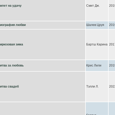
илет на удачу
Смит Дж.
201
иография любви
Шалев Цруя
201
ирюзовая зима
Бартш Карина
201
итва за любовь
Крис Лили
201
итва свадеб
Тэлли Л.
202