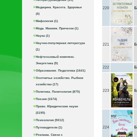
Медицина. Красота. Здоровье
220
Б
(4)
Мифология (1)
Мода. Макияж. Прически (1)
Наука (1)
Научно-популярная литература
221
Б
(1)
Нефтегазовый комплекс.
Энергетика (9)
222
Б
Образование. Педагогика (1641)
Охотничье хозяйство. Рыбное
хозяйство (17)
223
Б
Политика. Политология (875)
Поэзия (1674)
Право. Юридические науки
(3195)
Психология (5012)
224
Б
Путеводители (1)
Реклама. Связи с