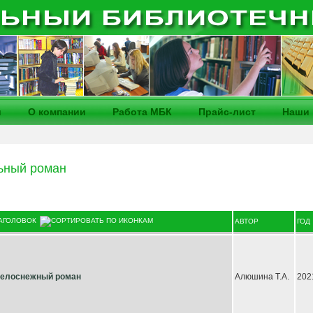
и
О компании
Работа МБК
Прайс-лист
Наши 
ьный роман
АГОЛОВОК
АВТОР
ГОД
елоснежный роман
Алюшина Т.А.
202