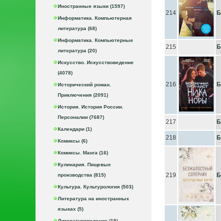
Иностранные языки (1597)
214
Б
Информатика. Компьютерная
литература (68)
Информатика. Компьютерные
215
Б
литература (20)
Искусство. Искусствоведение
(4078)
216
Б
Исторический роман.
Приключения (2091)
История. История России.
Персоналии (7687)
217
Б
Календари (1)
218
Б
Комиксы (6)
Комиксы. Манга (16)
Кулинария. Пищевые
219
Б
производства (815)
Культура. Культурология (503)
Литература на иностранных
языках (5)
Литературоведение (15)