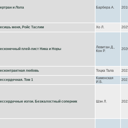
ертран и Лола
Барбера А.
201
есишь меня, Ройс Таслим
Хо Л.
202
Левитан Д.,
есконечный плей-лист Ника и Норы
202
Кон Р.
есконтрактная любовь
Тоцка Тала
202
Каменская
ессердечная. Том 1
202
И.Б.
ессердечные изгои. Безжалостный соперник
Шэн Л.
202