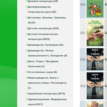
Деловая литература (18)
210
Б
Делопроизводство.
Секретарское дело (25)
Детективы. Боевики. Триллеры
(9123)
Детская литература (346)
211
Б
Детская познавательная
литература (5053)
Домоводство. Кулинария (16)
Домоводство. Легкая
промышленность. Рукоделие (8)
212
Б
Досуг. Отдых. Праздники.
Увлечения (1)
Естественные науки (6)
Животноводство. Книги о
животных,птицах. Пчеловодств
213
Б
(1)
Зарубежная литература (3676)
Здравоохранение. Медицинские
науки (2417)