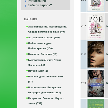
Регистрация
Забыли пароль?
КАТАЛОГ
207
Б
Архивоведение. Музееведение.
Охрана памятников прир. (40)
Астрономия. Космос (110)
Библиотечное дело.
Библиография (150)
208
Б
Биология. Зоология (16)
Бухгалтерский учет. Аудит.
Финансы (50)
Ветеринария (2)
Военное дело. Безопасность
(17)
209
Б
Воспоминания. Биографии.
Мемуары. Дневники (2387)
География. Геология. Науки о
земле (557)