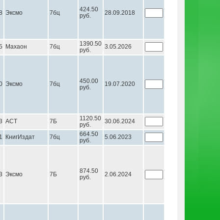
424.50
8
Эксмо
7бц
28.09.2018
руб.
1390.50
5
Махаон
7бц
3.05.2026
руб.
450.00
0
Эксмо
7бц
19.07.2020
руб.
1120.50
3
АСТ
7Б
30.06.2024
руб.
664.50
1
КнигИздат
7бц
5.06.2023
руб.
874.50
3
Эксмо
7Б
2.06.2024
руб.