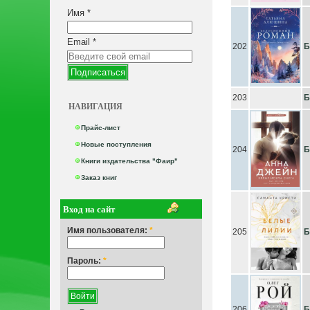
Имя
*
Email
*
202
Б
203
Б
НАВИГАЦИЯ
Прайс-лист
Новые поступления
204
Б
Книги издательства "Фаир"
Заказ книг
Вход на сайт
Имя пользователя:
*
205
Б
Пароль:
*
206
Б