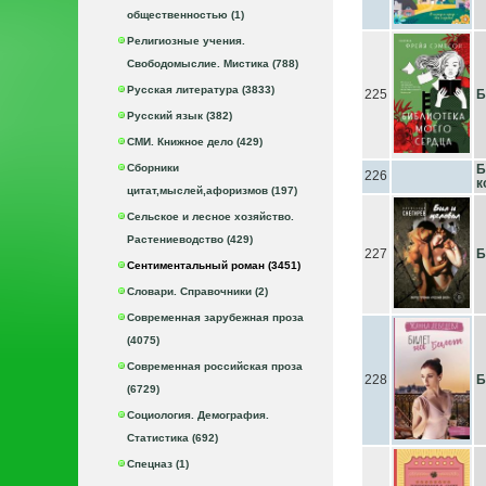
общественностью (1)
Религиозные учения.
Свободомыслие. Мистика (788)
Русская литература (3833)
225
Б
Русский язык (382)
СМИ. Книжное дело (429)
Сборники
Б
226
к
цитат,мыслей,афоризмов (197)
Сельское и лесное хозяйство.
Растениеводство (429)
227
Б
Сентиментальный роман (3451)
Словари. Справочники (2)
Современная зарубежная проза
(4075)
Современная российская проза
228
Б
(6729)
Социология. Демография.
Статистика (692)
Спецназ (1)