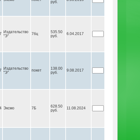
руб.
Издательство
535.50
7
7бц
6.04.2017
"Э"
руб.
Издательство
138.00
7
покет
9.08.2017
"Э"
руб.
628.50
4
Эксмо
7Б
11.08.2024
руб.