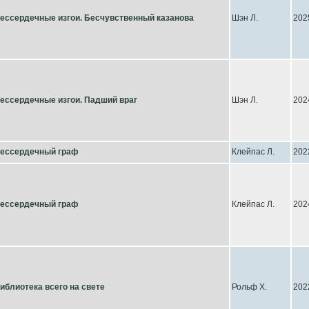
ессердечные изгои. Бесчувственный казанова
Шэн Л.
202
ессердечные изгои. Падший враг
Шэн Л.
202
ессердечный граф
Клейпас Л.
202
ессердечный граф
Клейпас Л.
202
иблиотека всего на свете
Рольф Х.
202