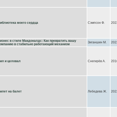
иблиотека моего сердца
Сэмпсон Ф.
202
изнес в стиле Макдоналдс: Как превратить вашу
Зиганшин М.
202
омпанию в стабильно работающий механизм
ил и целовал
Снегирёв А.
201
илет на балет
Лебедева Ж.
202