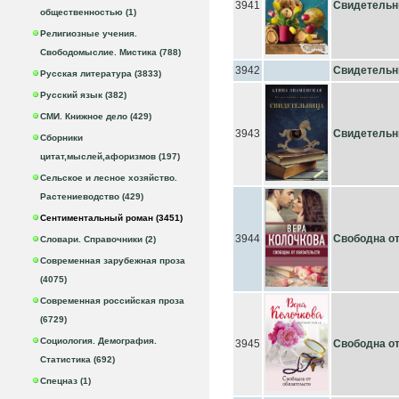
3941
Свидетельн
общественностью (1)
Религиозные учения.
Свободомыслие. Мистика (788)
3942
Свидетельн
Русская литература (3833)
Русский язык (382)
СМИ. Книжное дело (429)
3943
Свидетельн
Сборники
цитат,мыслей,афоризмов (197)
Сельское и лесное хозяйство.
Растениеводство (429)
Сентиментальный роман (3451)
3944
Свободна от
Словари. Справочники (2)
Современная зарубежная проза
(4075)
Современная российская проза
(6729)
Социология. Демография.
3945
Свободна от
Статистика (692)
Спецназ (1)