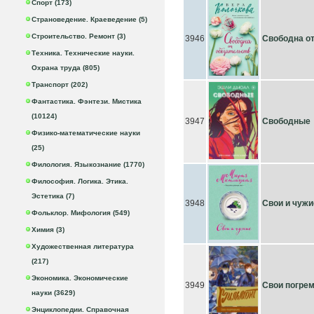
Спорт (173)
Страноведение. Краеведение (5)
Строительство. Ремонт (3)
3946
Свободна от
Техника. Технические науки.
Охрана труда (805)
Транспорт (202)
Фантастика. Фэнтези. Мистика
(10124)
3947
Свободные
Физико-математические науки
(25)
Филология. Языкознание (1770)
Философия. Логика. Этика.
Эстетика (7)
3948
Свои и чужи
Фольклор. Мифология (549)
Химия (3)
Художественная литература
(217)
Экономика. Экономические
3949
Свои погре
науки (3629)
Энциклопедии. Справочная