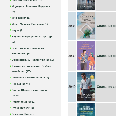
Медицина. Красота. Здоровье
(4)
Мифология (1)
Мода. Макияж. Прически (1)
3938
Свидание п
Наука (1)
Научно-популярная литература
(1)
Нефтегазовый комплекс.
Энергетика (9)
3939
Свидание по
Образование. Педагогика (1641)
Охотничье хозяйство. Рыбное
хозяйство (17)
Политика. Политология (875)
Поэзия (1674)
3940
Свидание с
Право. Юридические науки
(3195)
Психология (5012)
Путеводители (1)
Реклама. Связи с