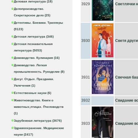
Деловая литература (18)
3929
Светлячки н
Делопроизводство.
Секретарское дело (25)
Детективы. Боевики. Триллеры
(9123)
Детская литература (346)
3930
Светя друг
Детская познавательная
литература (5053)
Домоводство. Кулинария (16)
Домоводство. Легкая
промышленность. Рукоделие (8)
3931
Свечная ба
Досуг. Отдых. Праздники.
Увлечения (1)
Естественные науки (6)
3932
Свидание во
Животноводство. Книги о
животных,птицах. Пчеловодств
(1)
Зарубежная литература (3676)
3933
Свидание в
Здравоохранение. Медицинские
науки (2417)