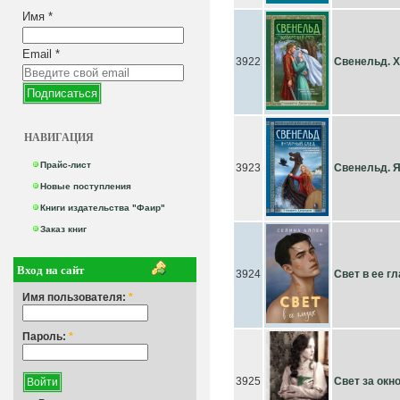
Имя
*
Email
*
3922
Свенельд. Х
НАВИГАЦИЯ
Прайс-лист
3923
Свенельд. 
Новые поступления
Книги издательства "Фаир"
Заказ книг
Вход на сайт
3924
Свет в ее г
Имя пользователя:
*
Пароль:
*
3925
Свет за окн