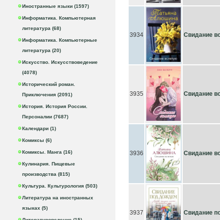
Иностранные языки (1597)
Информатика. Компьютерная
литература (68)
3934
Свидание в
Информатика. Компьютерные
литература (20)
Искусство. Искусствоведение
(4078)
Исторический роман.
3935
Свидание в
Приключения (2091)
История. История России.
Персоналии (7687)
Календари (1)
Комиксы (6)
Комиксы. Манга (16)
3936
Свидание в
Кулинария. Пищевые
производства (815)
Культура. Культурология (503)
Литература на иностранных
языках (5)
3937
Свидание п
Литературоведение (15)