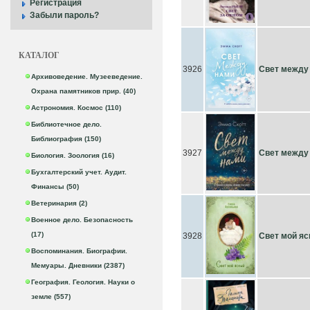
Регистрация
Забыли пароль?
КАТАЛОГ
3926
Свет между
Архивоведение. Музееведение.
Охрана памятников прир. (40)
Астрономия. Космос (110)
Библиотечное дело.
Библиография (150)
3927
Свет между
Биология. Зоология (16)
Бухгалтерский учет. Аудит.
Финансы (50)
Ветеринария (2)
Военное дело. Безопасность
(17)
3928
Свет мой я
Воспоминания. Биографии.
Мемуары. Дневники (2387)
География. Геология. Науки о
земле (557)