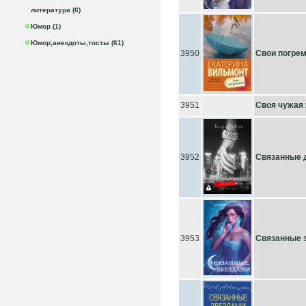
литература (6)
Юмор (1)
Юмор,анекдоты,тосты (61)
3950
Свои погре
3951
Своя чужая
3952
Связанные 
3953
Связанные 