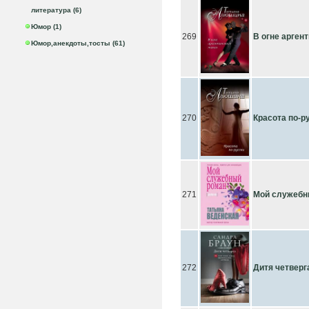
литература (6)
Юмор (1)
269
В огне аргент
Юмор,анекдоты,тосты (61)
270
Красота по-р
271
Мой служебн
272
Дитя четверг