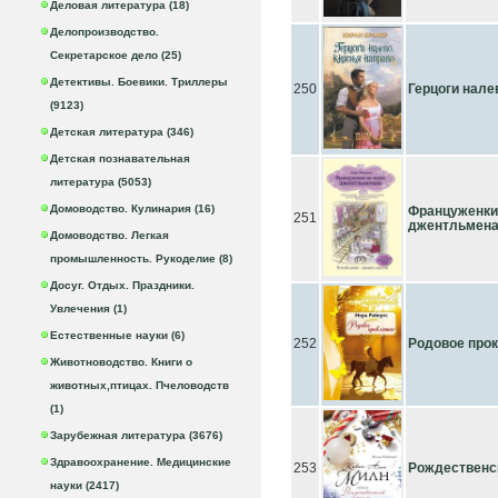
Деловая литература (18)
Делопроизводство.
Секретарское дело (25)
Детективы. Боевики. Триллеры
250
Герцоги нале
(9123)
Детская литература (346)
Детская познавательная
литература (5053)
Домоводство. Кулинария (16)
Француженки 
251
джентльмен
Домоводство. Легкая
промышленность. Рукоделие (8)
Досуг. Отдых. Праздники.
Увлечения (1)
Естественные науки (6)
252
Родовое про
Животноводство. Книги о
животных,птицах. Пчеловодств
(1)
Зарубежная литература (3676)
Здравоохранение. Медицинские
253
Рождественс
науки (2417)