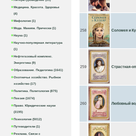
Медицина. Красота. Здоровье
(4)
Мифология (1)
Мода. Макияж. Прически (1)
258
Соломея и К
Наука (1)
Научно-популярная литература
(1)
Нефтегазовый комплекс.
Энергетика (9)
259
Страстная-о
Образование. Педагогика (1641)
Охотничье хозяйство. Рыбное
хозяйство (17)
Политика. Политология (875)
Поэзия (1674)
260
Любовный во
Право. Юридические науки
(3195)
Психология (5012)
Путеводители (1)
Реклама. Связи с