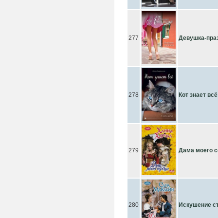
277
Девушка-пра
278
Кот знает всё
279
Дама моего 
280
Искушение с