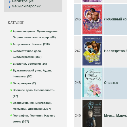
Регистрация
Забыли пароль?
246
Любовный ко
КАТАЛОГ
Архивоведение. Музееведение.
Охрана памятников прир. (40)
Астрономия. Космос (110)
247
Наследство 
Библиотечное дело.
Библиография (150)
Биология. Зоология (16)
Бухгалтерский учет. Аудит.
Финансы (50)
248
Счастье
Ветеринария (2)
Военное дело. Безопасность
(17)
Воспоминания. Биографии.
Мемуары. Дневники (2387)
249
Мурка, Мару
География. Геология. Науки о
земле (557)