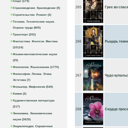
Спорт (173)
265
Грех во спас
Страноведение. Краеведение (5)
Строительство. Ремонт (3)
Техника. Технические науки.
Охрана труда (805)
Транспорт (202)
266
Рыцарь темн
Фантастика. Фэнтези. Мистика
(10124)
Физико-математические науки
(25)
Филология. Языкознание (1770)
Философия. Логика. Этика.
267
Чудо купальс
Эстетика (7)
Фольклор. Мифология (549)
Химия (3)
Художественная литература
(217)
268
Сердце проси
Экономика. Экономические
науки (3629)
Энциклопедии. Справочная