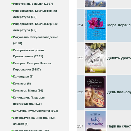
Иностранные языки (1597)
Информатика. Компьютерная
литература (68)
Информатика. Компьютерные
254
Море. Корабл
литература (20)
Искусство. Искусствоведение
(4078)
Исторический роман.
Приключения (2091)
255
Девять уроко
История. История России.
Персоналии (7687)
Календари (1)
Комиксы (6)
Комиксы. Манга (16)
256
День полнол
Кулинария. Пищевые
производства (815)
Культура. Культурология (503)
Литература на иностранных
языках (5)
257
Пари на счас
Литературоведение (15)