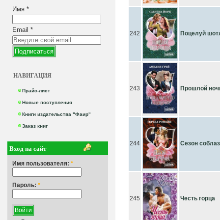
Имя
*
Email
*
242
Поцелуй шот
НАВИГАЦИЯ
243
Прошлой ноч
Прайс-лист
Новые поступления
Книги издательства "Фаир"
Заказ книг
244
Сезон собла
Вход на сайт
Имя пользователя:
*
Пароль:
*
245
Честь горца