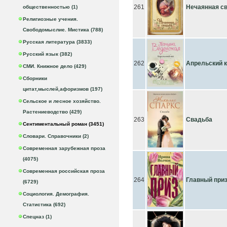
261
Нечаянная с
общественностью (1)
Религиозные учения.
Свободомыслие. Мистика (788)
Русская литература (3833)
Русский язык (382)
262
Апрельский к
СМИ. Книжное дело (429)
Сборники
цитат,мыслей,афоризмов (197)
Сельское и лесное хозяйство.
Растениеводство (429)
263
Свадьба
Сентиментальный роман (3451)
Словари. Справочники (2)
Современная зарубежная проза
(4075)
Современная российская проза
264
Главный при
(6729)
Социология. Демография.
Статистика (692)
Спецназ (1)