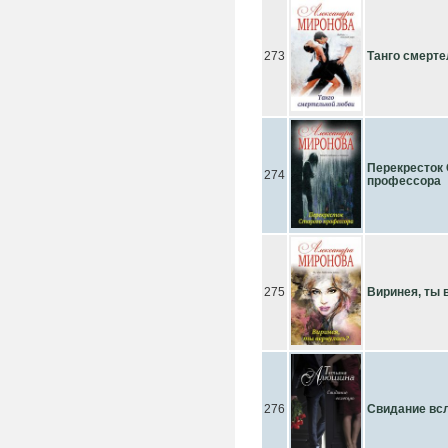
273
Танго смерт
Перекресток 
274
профессора
275
Виринея, ты 
276
Свидание вс