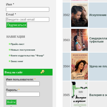
Имя
*
Email
*
3562
Искупление
НАВИГАЦИЯ
Синдерелла
3563
туфельки
Прайс-лист
Новые поступления
Книги издательства "Фаир"
Заказ книг
3564
Удача не пл
Вход на сайт
Имя пользователя:
*
Пароль:
*
3565
Валерия в з