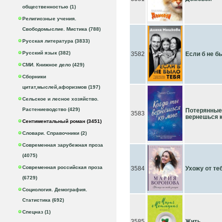
общественностью (1)
Религиозные учения.
Свободомыслие. Мистика (788)
Русская литература (3833)
Русский язык (382)
3582
Если б не б
СМИ. Книжное дело (429)
Сборники
цитат,мыслей,афоризмов (197)
Сельское и лесное хозяйство.
Растениеводство (429)
Потерянные 
3583
вернешься 
Сентиментальный роман (3451)
Словари. Справочники (2)
Современная зарубежная проза
(4075)
Современная российская проза
3584
Ухожу от те
(6729)
Социология. Демография.
Статистика (692)
Спецназ (1)
3585
Жить