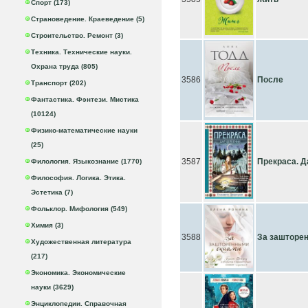
Спорт (173)
Страноведение. Краеведение (5)
Строительство. Ремонт (3)
Техника. Технические науки.
Охрана труда (805)
3586
После
Транспорт (202)
Фантастика. Фэнтези. Мистика
(10124)
Физико-математические науки
(25)
3587
Прекраса. Д
Филология. Языкознание (1770)
Философия. Логика. Этика.
Эстетика (7)
Фольклор. Мифология (549)
Химия (3)
3588
За зашторе
Художественная литература
(217)
Экономика. Экономические
науки (3629)
Энциклопедии. Справочная