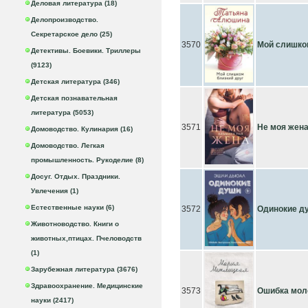
Деловая литература (18)
Делопроизводство.
Секретарское дело (25)
3570
Мой слишко
Детективы. Боевики. Триллеры
(9123)
Детская литература (346)
Детская познавательная
литература (5053)
3571
Не моя жен
Домоводство. Кулинария (16)
Домоводство. Легкая
промышленность. Рукоделие (8)
Досуг. Отдых. Праздники.
Увлечения (1)
Естественные науки (6)
3572
Одинокие д
Животноводство. Книги о
животных,птицах. Пчеловодств
(1)
Зарубежная литература (3676)
Здравоохранение. Медицинские
3573
Ошибка мол
науки (2417)