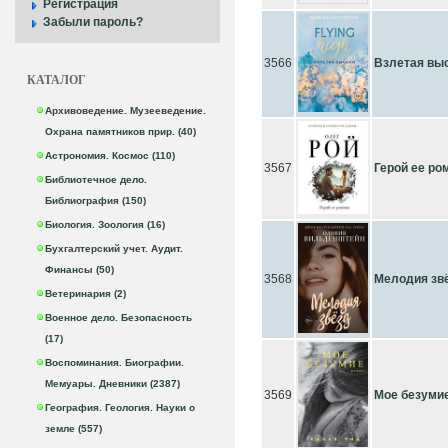
Регистрация
Забыли пароль?
3566
Взлетая вы
КАТАЛОГ
Архивоведение. Музееведение.
Охрана памятников прир. (40)
Астрономия. Космос (110)
3567
Герой ее ро
Библиотечное дело.
Библиография (150)
Биология. Зоология (16)
Бухгалтерский учет. Аудит.
Финансы (50)
3568
Мелодия зв
Ветеринария (2)
Военное дело. Безопасность
(17)
Воспоминания. Биографии.
Мемуары. Дневники (2387)
3569
Мое безуми
География. Геология. Науки о
земле (557)