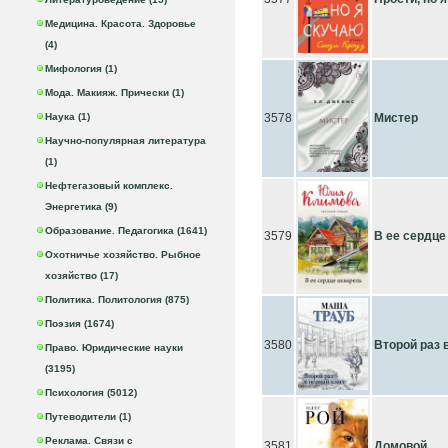
Медицина. Красота. Здоровье
(4)
Мифология (1)
Мода. Макияж. Прически (1)
Наука (1)
3578
Мистер
Научно-популярная литература
(1)
Нефтегазовый комплекс.
Энергетика (9)
Образование. Педагогика (1641)
3579
В ее сердце
Охотничье хозяйство. Рыбное
хозяйство (17)
Политика. Политология (875)
Поэзия (1674)
3580
Второй раз 
Право. Юридические науки
(3195)
Психология (5012)
Путеводители (1)
Реклама. Связи с
3581
Домовой