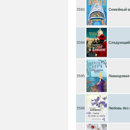
3593
Семейный к
3594
Следующий 
3595
Лавандовая
3596
Любовь без 