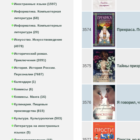
Иностранные языки (1597)
Информатика. Компьютерная
литература (68)
Информатика. Компьютерные
3574
Прекраса. П
литература (20)
Искусство. Искусствоведение
(4078)
Исторический роман.
Приключения (2091)
3575
Тайны приз
История. История России.
Персоналии (7687)
Календари (1)
Комиксы (6)
Комиксы. Манга (16)
3576
Я говорил, 
Кулинария. Пищевые
производства (815)
Культура. Культурология (503)
Литература на иностранных
языках (5)
3577
Прости, но 
Литературоведение (15)