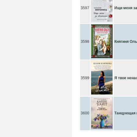
3597
Ищи меня з
3598
Княгиня Оль
3599
Я твое нена
3600
Танцующая 