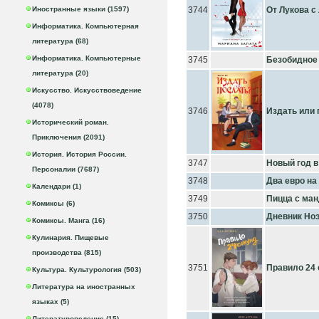
Иностранные языки (1597)
3744
От Лукова 
Информатика. Компьютерная
литература (68)
Информатика. Компьютерные
3745
Безобидное
литература (20)
Искусство. Искусствоведение
(4078)
3746
Издать или 
Исторический роман.
Приключения (2091)
История. История России.
3747
Новый год в
Персоналии (7687)
3748
Два евро на
Календари (1)
3749
Пицца с ма
Комиксы (6)
3750
Дневник Но
Комиксы. Манга (16)
Кулинария. Пищевые
производства (815)
3751
Правило 24 
Культура. Культурология (503)
Литература на иностранных
языках (5)
Литературоведение (15)