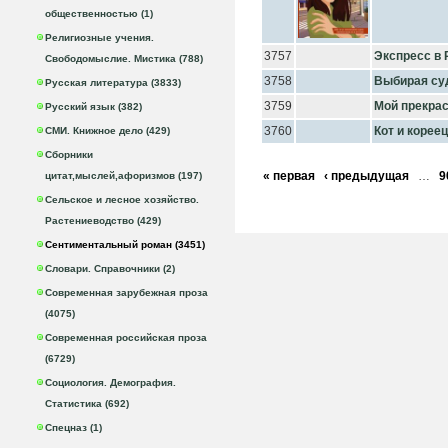
общественностью (1)
Религиозные учения.
3757
Экспресс в
Свободомыслие. Мистика (788)
3758
Выбирая су
Русская литература (3833)
3759
Мой прекра
Русский язык (382)
3760
Кот и кореец
СМИ. Книжное дело (429)
Сборники
« первая
‹ предыдущая
…
9
цитат,мыслей,афоризмов (197)
Сельское и лесное хозяйство.
Растениеводство (429)
Сентиментальный роман (3451)
Словари. Справочники (2)
Современная зарубежная проза
(4075)
Современная российская проза
(6729)
Социология. Демография.
Статистика (692)
Спецназ (1)