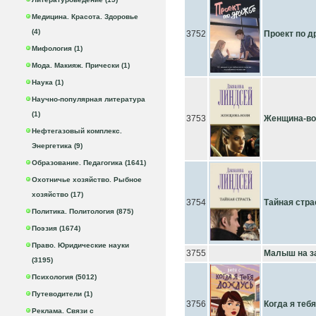
Медицина. Красота. Здоровье
(4)
3752
Проект по д
Мифология (1)
Мода. Макияж. Прически (1)
Наука (1)
Научно-популярная литература
(1)
3753
Женщина-во
Нефтегазовый комплекс.
Энергетика (9)
Образование. Педагогика (1641)
Охотничье хозяйство. Рыбное
хозяйство (17)
3754
Тайная стра
Политика. Политология (875)
Поэзия (1674)
Право. Юридические науки
3755
Малыш на з
(3195)
Психология (5012)
Путеводители (1)
3756
Когда я теб
Реклама. Связи с