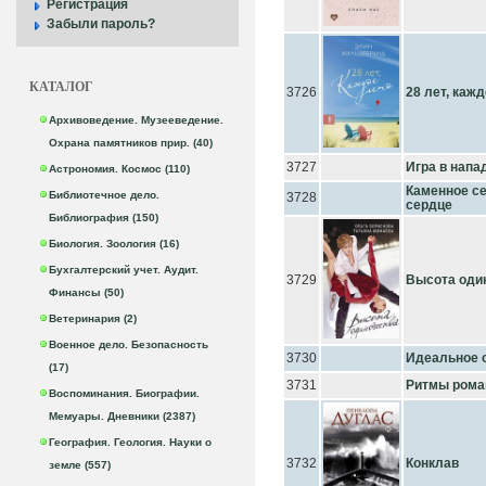
Регистрация
Забыли пароль?
КАТАЛОГ
3726
28 лет, каж
Архивоведение. Музееведение.
Охрана памятников прир. (40)
3727
Игра в напа
Астрономия. Космос (110)
Каменное се
Библиотечное дело.
3728
сердце
Библиография (150)
Биология. Зоология (16)
Бухгалтерский учет. Аудит.
3729
Высота оди
Финансы (50)
Ветеринария (2)
Военное дело. Безопасность
3730
Идеальное 
(17)
3731
Ритмы рома
Воспоминания. Биографии.
Мемуары. Дневники (2387)
География. Геология. Науки о
3732
Конклав
земле (557)