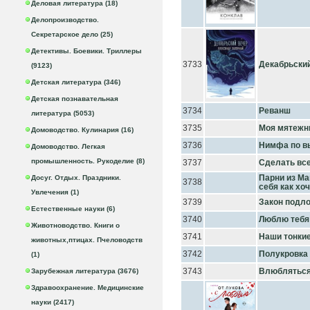
Деловая литература (18)
Делопроизводство.
Секретарское дело (25)
Детективы. Боевики. Триллеры
3733
Декабрьски
(9123)
Детская литература (346)
Детская познавательная
3734
Реванш
литература (5053)
3735
Моя мятежн
Домоводство. Кулинария (16)
3736
Нимфа по в
Домоводство. Легкая
промышленность. Рукоделие (8)
3737
Сделать вс
Парни из Ма
Досуг. Отдых. Праздники.
3738
себя как хо
Увлечения (1)
3739
Закон подл
Естественные науки (6)
3740
Люблю тебя
Животноводство. Книги о
3741
Наши тонки
животных,птицах. Пчеловодств
3742
Полукровка
(1)
3743
Влюбляться
Зарубежная литература (3676)
Здравоохранение. Медицинские
науки (2417)