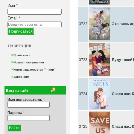
Имя
*
Email
*
3722
Это лишь иг
НАВИГАЦИЯ
Прайс-лист
3723
Буду твоей
Новые поступления
Книги издательства "Фаир"
Заказ книг
Вход на сайт
3724
Спаси нас. К
Имя пользователя:
*
Пароль:
*
3725
Спаси нас. К