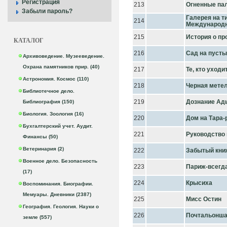
Регистрация
213
Огненные па
Забыли пароль?
Галерея на т
214
Международн
215
История о пр
КАТАЛОГ
216
Сад на пусты
Архивоведение. Музееведение.
Охрана памятников прир. (40)
217
Те, кто уходи
Астрономия. Космос (110)
218
Черная мете
Библиотечное дело.
219
Дознание Ад
Библиография (150)
Биология. Зоология (16)
220
Дом на Тара-
Бухгалтерский учет. Аудит.
221
Руководство 
Финансы (50)
Ветеринария (2)
222
Забытый кни
Военное дело. Безопасность
223
Париж-всегд
(17)
224
Крысиха
Воспоминания. Биографии.
Мемуары. Дневники (2387)
225
Мисс Остин
География. Геология. Науки о
226
Почтальонш
земле (557)