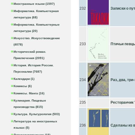
Иностранные языки (1597)
232
Записки о пу
Информатика. Компьютерная
литература (68)
Информатика. Компьютерные
литература (20)
Искусство. Искусствоведение
233
Птичьи певц
(4078)
Исторический роман.
Приключения (2091)
История. История России.
Персоналии (7687)
Календари (1)
234
Раз, два, три
Комиксы (6)
Комиксы. Манга (16)
Кулинария. Пищевые
235
Ресторанчик 
производства (815)
Культура. Культурология (503)
Литература на иностранных
236
Сделаны из 
языках (5)
Литературоведение (15)