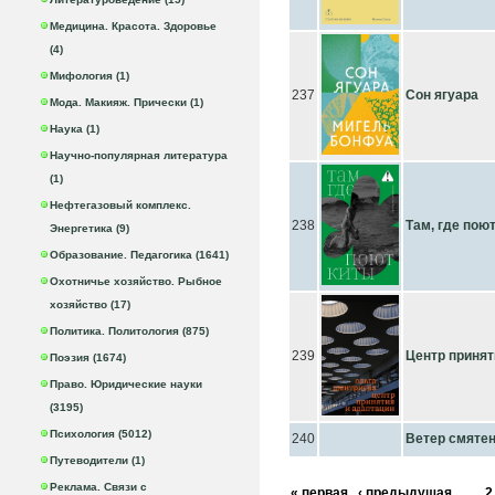
Медицина. Красота. Здоровье
(4)
Мифология (1)
237
Сон ягуара
Мода. Макияж. Прически (1)
Наука (1)
Научно-популярная литература
(1)
Нефтегазовый комплекс.
238
Там, где пою
Энергетика (9)
Образование. Педагогика (1641)
Охотничье хозяйство. Рыбное
хозяйство (17)
Политика. Политология (875)
239
Центр принят
Поэзия (1674)
Право. Юридические науки
(3195)
Психология (5012)
240
Ветер смяте
Путеводители (1)
Реклама. Связи с
« первая
‹ предыдущая
…
2