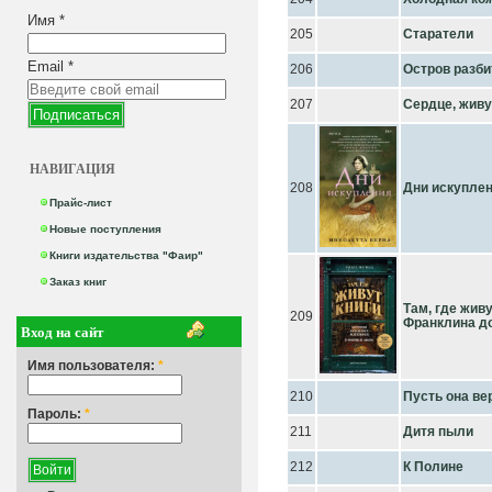
Имя
*
205
Старатели
Email
*
206
Остров разб
207
Сердце, живу
НАВИГАЦИЯ
208
Дни искупле
Прайс-лист
Новые поступления
Книги издательства "Фаир"
Заказ книг
Там, где жив
209
Франклина д
Вход на сайт
Имя пользователя:
*
210
Пусть она ве
Пароль:
*
211
Дитя пыли
212
К Полине