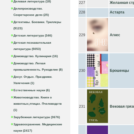
Деловая литература (18)
227
Желанная ст
Делопроизводство.
228
Астарта
Секретарское дело (25)
Детективы. Боевики. Триллеры
(9123)
229
Агнес
Детская литература (346)
Детская познавательная
литература (5053)
Домоводство. Кулинария (16)
Домоводство. Легкая
промышленность. Рукоделие (8)
230
Брошенцы
Досуг. Отдых. Праздники.
Увлечения (1)
Естественные науки (6)
Животноводство. Книги о
животных,птицах. Пчеловодств
231
Вековая гряз
(1)
Зарубежная литература (3676)
Здравоохранение. Медицинские
науки (2417)