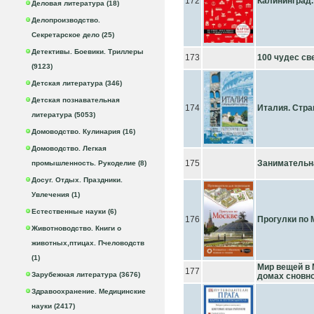
172
Калининград. 
Деловая литература (18)
Делопроизводство.
Секретарское дело (25)
Детективы. Боевики. Триллеры
173
100 чудес св
(9123)
Детская литература (346)
Детская познавательная
174
Италия. Стра
литература (5053)
Домоводство. Кулинария (16)
Домоводство. Легкая
175
Занимательна
промышленность. Рукоделие (8)
Досуг. Отдых. Праздники.
Увлечения (1)
Естественные науки (6)
176
Прогулки по 
Животноводство. Книги о
животных,птицах. Пчеловодств
(1)
Мир вещей в 
177
Зарубежная литература (3676)
домах сновно
Здравоохранение. Медицинские
науки (2417)