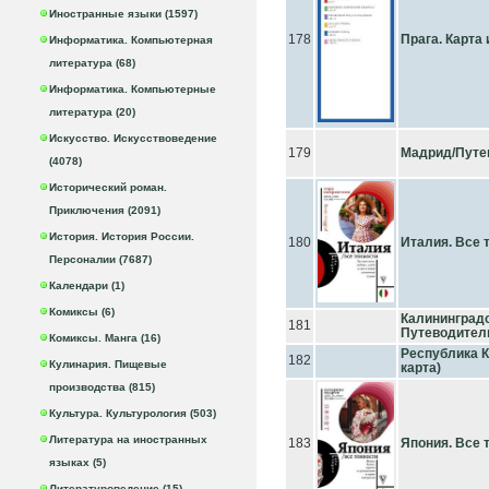
Иностранные языки (1597)
178
Прага. Карта
Информатика. Компьютерная
литература (68)
Информатика. Компьютерные
литература (20)
Искусство. Искусствоведение
179
Мадрид/Путе
(4078)
Исторический роман.
Приключения (2091)
История. История России.
180
Италия. Все 
Персоналии (7687)
Календари (1)
Комиксы (6)
Калининградс
181
Путеводител
Комиксы. Манга (16)
Республика К
182
Кулинария. Пищевые
карта)
производства (815)
Культура. Культурология (503)
Литература на иностранных
183
Япония. Все 
языках (5)
Литературоведение (15)