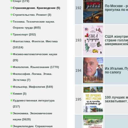
Спорт (173)
По Москве - 
192
Страноведение. Краеведение (5)
прогулка по
Строительство. Ремонт (3)
Техника. Технические науки.
Охрана труда (805)
Транспорт (202)
США изнутри.
193
стране голли
Фантастика. Фэнтези. Мистика
американско
(10124)
Физико-математические науки
(25)
Филология. Языкознание (1770)
Их Италия. 
194
по сапогу
Философия. Логика. Этика.
Эстетика (7)
Фольклор. Мифология (549)
Химия (3)
100 лучших м
195
Художественная литература
захватывает
(217)
Экономика. Экономические
науки (3629)
Энциклопедии. Справочная