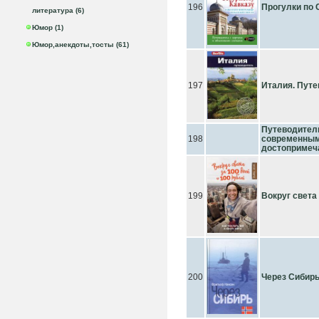
196
Прогулки по 
литература (6)
Юмор (1)
Юмор,анекдоты,тосты (61)
197
Италия. Путе
Путеводитель
198
современны
достопримеч
199
Вокруг света 
200
Через Сибир