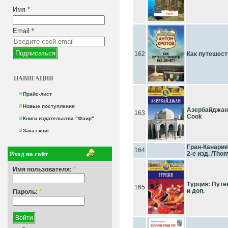
Имя
*
Email
*
162
Как путешест
НАВИГАЦИЯ
Прайс-лист
Новые поступления
Азербайджан
163
Cook
Книги издательства "Фаир"
Заказ книг
Гран-Канария
164
Вход на сайт
2-е изд. /Tho
Имя пользователя:
*
Турция: Путев
165
и доп.
Пароль:
*