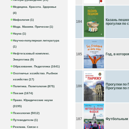
Медицина. Красота. Здоровье
(4)
Казань пешк
Мифология (1)
184
прогулки по 
Мода. Макияж. Прически (1)
Наука (1)
Научно-популярная литература
(1)
Нефтегазовый комплекс.
185
Год, в котор
Энергетика (9)
Образование. Педагогика (1641)
Охотничье хозяйство. Рыбное
хозяйство (17)
Прогулки по 
186
Политика. Политология (875)
Прогулки по 
Поэзия (1674)
Право. Юридические науки
(3195)
Психология (5012)
187
Футбольным 
Путеводители (1)
Реклама. Связи с