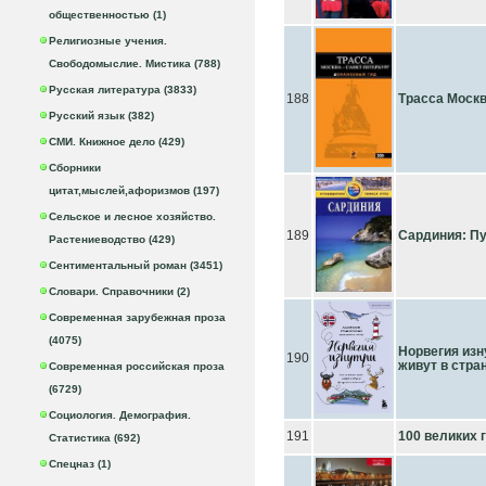
общественностью (1)
Религиозные учения.
Свободомыслие. Мистика (788)
Русская литература (3833)
188
Трасса Москв
Русский язык (382)
СМИ. Книжное дело (429)
Сборники
цитат,мыслей,афоризмов (197)
Сельское и лесное хозяйство.
189
Сардиния: П
Растениеводство (429)
Сентиментальный роман (3451)
Словари. Справочники (2)
Современная зарубежная проза
(4075)
Норвегия изн
190
живут в стра
Современная российская проза
(6729)
Социология. Демография.
191
100 великих 
Статистика (692)
Спецназ (1)