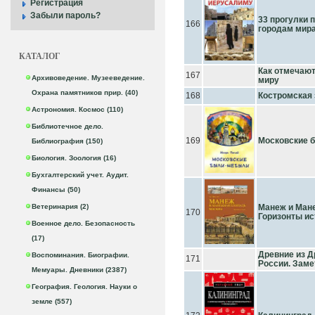
Регистрация
Забыли пароль?
33 прогулки 
166
городам мир
КАТАЛОГ
Как отмечают
167
Архивоведение. Музееведение.
миру
Охрана памятников прир. (40)
168
Костромская
Астрономия. Космос (110)
Библиотечное дело.
169
Московские 
Библиография (150)
Биология. Зоология (16)
Бухгалтерский учет. Аудит.
Финансы (50)
Ветеринария (2)
Манеж и Ман
170
Горизонты ис
Военное дело. Безопасность
(17)
Древние из Д
Воспоминания. Биографии.
171
России. Заме
Мемуары. Дневники (2387)
География. Геология. Науки о
земле (557)