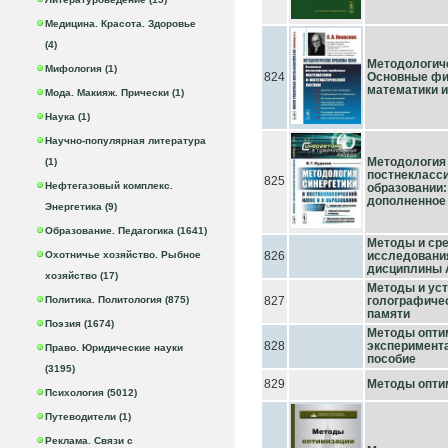
Медицина. Красота. Здоровье
(4)
Методологич
Мифология (1)
824
Основные ф
математики 
Мода. Макияж. Прически (1)
Наука (1)
Научно-популярная литература
Методология 
(1)
постнекласси
825
Нефтегазовый комплекс.
образовании:
дополненное
Энергетика (9)
Образование. Педагогика (1641)
Методы и сре
Охотничье хозяйство. Рыбное
826
исследовани
дисциплины А
хозяйство (17)
Методы и уст
Политика. Политология (875)
827
голографиче
памяти
Поэзия (1674)
Методы опти
828
эксперимента
Право. Юридические науки
пособие
(3195)
829
Методы оптими
Психология (5012)
Путеводители (1)
Реклама. Связи с