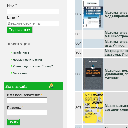
Имя
*
Математичес
802
моделирован
Email
*
Математичес
803
машиностроен
Математическ
НАВИГАЦИЯ
804
изд. Уч. пос.
Матрица плот
805
Прайс-лист
системы. Уч. 
Новые поступления
Книги издательства "Фаир"
Матрицы, ве
Заказ книг
806
уравнения, п
Учебник
Вход на сайт
Имя пользователя:
*
Машина знани
Пароль:
*
807
создали сов