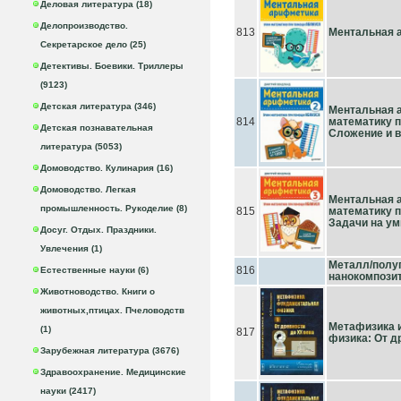
Деловая литература (18)
Делопроизводство.
813
Ментальная 
Секретарское дело (25)
Детективы. Боевики. Триллеры
(9123)
Детская литература (346)
Ментальная 
814
математику п
Детская познавательная
Сложение и в
литература (5053)
Домоводство. Кулинария (16)
Домоводство. Легкая
Ментальная 
промышленность. Рукоделие (8)
815
математику п
Задачи на у
Досуг. Отдых. Праздники.
Увлечения (1)
Металл/полу
816
Естественные науки (6)
нанокомпози
Животноводство. Книги о
животных,птицах. Пчеловодств
Метафизика 
(1)
817
физика: От д
Зарубежная литература (3676)
Здравоохранение. Медицинские
науки (2417)