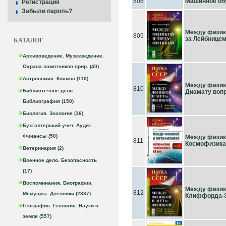
808
Машинное обуч
Регистрация
Забыли пароль?
Между физик
809
за Лейбницем
КАТАЛОГ
Архивоведение. Музееведение.
Охрана памятников прир. (40)
Астрономия. Космос (110)
Между физик
810
Библиотечное дело.
Диамату воп
Библиография (150)
Биология. Зоология (16)
Бухгалтерский учет. Аудит.
Финансы (50)
Между физик
811
Космофизика 
Ветеринария (2)
Военное дело. Безопасность
(17)
Воспоминания. Биографии.
Между физико
812
Мемуары. Дневники (2387)
Клиффорда-
География. Геология. Науки о
земле (557)