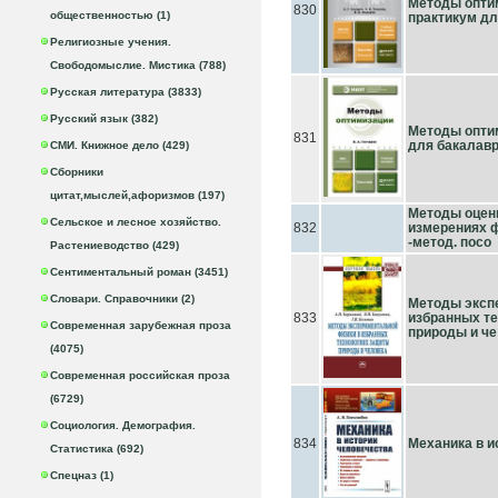
Методы оптим
830
общественностью (1)
практикум дл
Религиозные учения.
Свободомыслие. Мистика (788)
Русская литература (3833)
Русский язык (382)
Методы оптим
831
для бакалавр
СМИ. Книжное дело (429)
Сборники
цитат,мыслей,афоризмов (197)
Методы оцен
Сельское и лесное хозяйство.
832
измерениях ф
-метод. посо
Растениеводство (429)
Сентиментальный роман (3451)
Словари. Справочники (2)
Методы экспе
833
избранных т
Современная зарубежная проза
природы и че
(4075)
Современная российская проза
(6729)
Социология. Демография.
834
Механика в и
Статистика (692)
Спецназ (1)