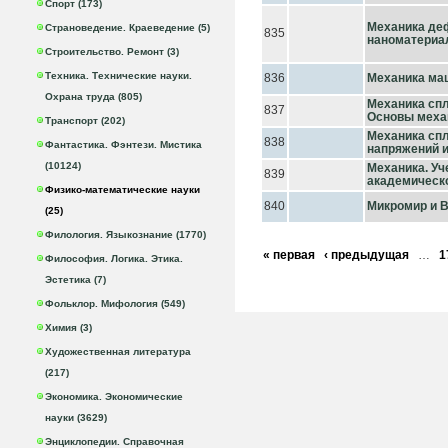
Спорт (173)
Механика д
Страноведение. Краеведение (5)
835
наноматериал
Строительство. Ремонт (3)
Техника. Технические науки.
836
Механика ма
Охрана труда (805)
Механика спл
837
Основы меха
Транспорт (202)
Механика сп
838
Фантастика. Фэнтези. Мистика
напряжений 
(10124)
Механика. Уч
839
академическ
Физико-математические науки
840
Микромир и В
(25)
Филология. Языкознание (1770)
« первая
‹ предыдущая
…
1
Философия. Логика. Этика.
Эстетика (7)
Фольклор. Мифология (549)
Химия (3)
Художественная литература
(217)
Экономика. Экономические
науки (3629)
Энциклопедии. Справочная