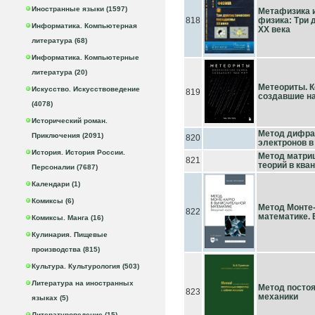
Иностранные языки (1597)
Метафизика 
818
физика: Три 
Информатика. Компьютерная
ХХ века
литература (68)
Информатика. Компьютерные
литература (20)
Метеориты. К
Искусство. Искусствоведение
819
создавшие н
(4078)
Исторический роман.
Метод дифра
Приключения (2091)
820
электронов 
История. История России.
Метод матриц
821
теорий в ква
Персоналии (7687)
Календари (1)
Комиксы (6)
Метод Монте
822
математике. 
Комиксы. Манга (16)
Кулинария. Пищевые
производства (815)
Культура. Культурология (503)
Литература на иностранных
Метод постоя
823
механики
языках (5)
Литературоведение (15)