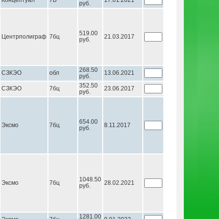
Концептуал
7Б
17.01.2021
руб.
519.00
Центрполиграф
7бц
21.03.2017
руб.
268.50
СЗКЭО
обл
13.06.2021
руб.
352.50
СЗКЭО
7бц
23.06.2017
руб.
654.00
Эксмо
7бц
8.11.2017
руб.
1048.50
Эксмо
7бц
28.02.2021
руб.
1281.00