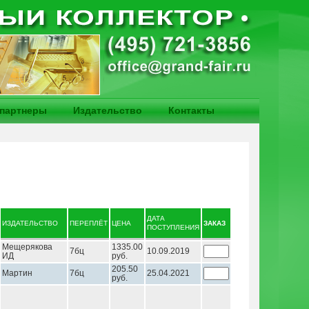
партнеры
Издательство
Контакты
ДАТА
ИЗДАТЕЛЬСТВО
ПЕРЕПЛЁТ
ЦЕНА
ЗАКАЗ
ПОСТУПЛЕНИЯ
Мещерякова
1335.00
7бц
10.09.2019
ИД
руб.
205.50
Мартин
7бц
25.04.2021
руб.