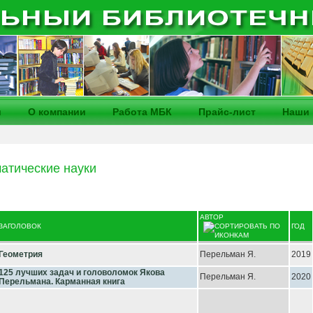
и
О компании
Работа МБК
Прайс-лист
Наши 
атические науки
АВТОР
ЗАГОЛОВОК
ГОД
Геометрия
Перельман Я.
2019
125 лучших задач и головоломок Якова
Перельман Я.
2020
Перельмана. Карманная книга