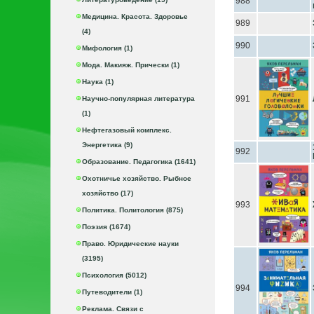
988
Медицина. Красота. Здоровье
989
(4)
990
Мифология (1)
Мода. Макияж. Прически (1)
Наука (1)
991
Научно-популярная литература
(1)
Нефтегазовый комплекс.
Энергетика (9)
992
Образование. Педагогика (1641)
Охотничье хозяйство. Рыбное
хозяйство (17)
993
Политика. Политология (875)
Поэзия (1674)
Право. Юридические науки
(3195)
Психология (5012)
994
Путеводители (1)
Реклама. Связи с