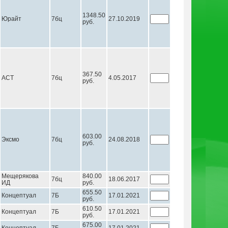
1348.50
Юрайт
7бц
27.10.2019
руб.
367.50
АСТ
7бц
4.05.2017
руб.
603.00
Эксмо
7бц
24.08.2018
руб.
Мещерякова
840.00
7бц
18.06.2017
ИД
руб.
655.50
Концептуал
7Б
17.01.2021
руб.
610.50
Концептуал
7Б
17.01.2021
руб.
675.00