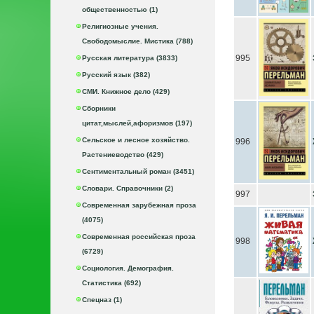
общественностью (1)
Религиозные учения.
Свободомыслие. Мистика (788)
995
Русская литература (3833)
Русский язык (382)
СМИ. Книжное дело (429)
Сборники
цитат,мыслей,афоризмов (197)
Сельское и лесное хозяйство.
996
Растениеводство (429)
Сентиментальный роман (3451)
Словари. Справочники (2)
997
Современная зарубежная проза
(4075)
Современная российская проза
998
(6729)
Социология. Демография.
Статистика (692)
Спецназ (1)