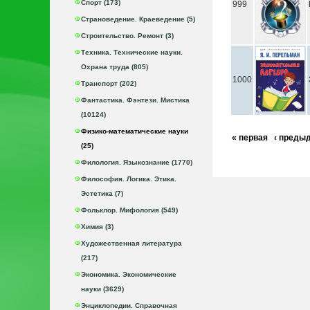
Спорт (173)
999
Страноведение. Краеведение (5)
Строительство. Ремонт (3)
Техника. Технические науки.
Охрана труда (805)
1000
Транспорт (202)
Фантастика. Фэнтези. Мистика
(10124)
Физико-математические науки
« первая
‹ преды
(25)
Филология. Языкознание (1770)
Философия. Логика. Этика.
Эстетика (7)
Фольклор. Мифология (549)
Химия (3)
Художественная литература
(217)
Экономика. Экономические
науки (3629)
Энциклопедии. Справочная