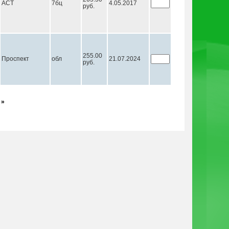
АСТ
7бц
4.05.2017
руб.
255.00
Проспект
обл
21.07.2024
руб.
 »