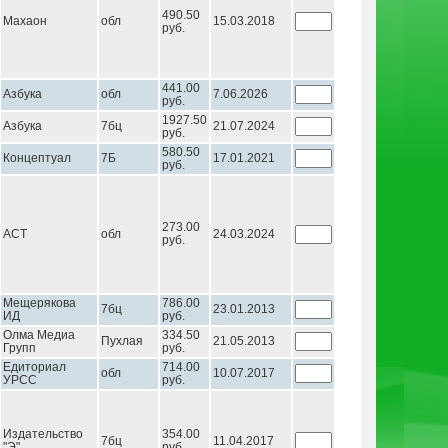
490.50
Махаон
обл
15.03.2018
руб.
441.00
Азбука
обл
7.06.2026
руб.
1927.50
Азбука
7бц
21.07.2024
руб.
580.50
Концептуал
7Б
17.01.2021
руб.
273.00
АСТ
обл
24.03.2024
руб.
Мещерякова
786.00
7бц
23.01.2013
ИД
руб.
Олма Медиа
334.50
Пухлая
21.05.2013
Групп
руб.
Едиториал
714.00
обл
10.07.2017
УРСС
руб.
Издательство
354.00
7бц
11.04.2017
"Э"
руб.