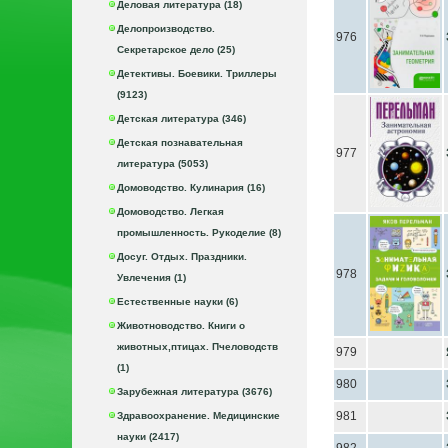
Деловая литература (18)
Делопроизводство.
976
Секретарское дело (25)
Детективы. Боевики. Триллеры
(9123)
Детская литература (346)
Детская познавательная
977
литература (5053)
Домоводство. Кулинария (16)
Домоводство. Легкая
промышленность. Рукоделие (8)
Досуг. Отдых. Праздники.
978
Увлечения (1)
Естественные науки (6)
Животноводство. Книги о
животных,птицах. Пчеловодств
979
(1)
980
Зарубежная литература (3676)
981
Здравоохранение. Медицинские
науки (2417)