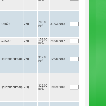
786.00
Юрайт
7бц
31.03.2018
руб.
159.00
СЗКЭО
7бц
24.08.2017
руб.
312.00
Центрполиграф
7бц
12.08.2018
руб.
312.00
Центрполиграф
7бц
19.09.2018
руб.