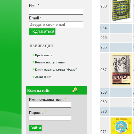
Имя
*
963
Email
*
964
965
НАВИГАЦИЯ
966
Прайс-лист
Новые поступления
Книги издательства "Фаир"
967
Заказ книг
Вход на сайт
968
Имя пользователя:
*
969
970
Пароль:
*
971