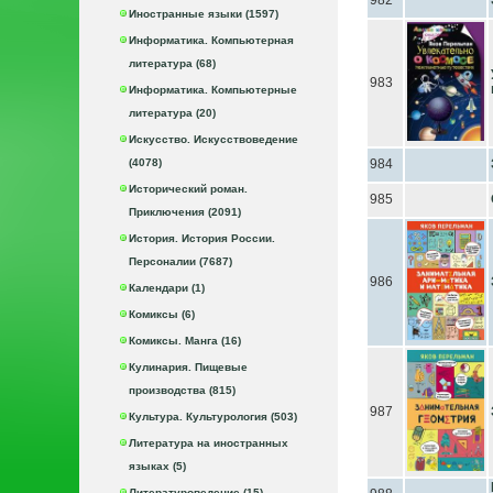
982
Иностранные языки (1597)
Информатика. Компьютерная
литература (68)
983
Информатика. Компьютерные
литература (20)
Искусство. Искусствоведение
(4078)
984
Исторический роман.
985
Приключения (2091)
История. История России.
Персоналии (7687)
986
Календари (1)
Комиксы (6)
Комиксы. Манга (16)
Кулинария. Пищевые
производства (815)
987
Культура. Культурология (503)
Литература на иностранных
языках (5)
Литературоведение (15)