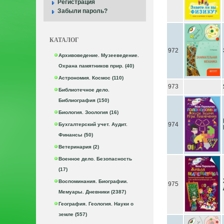
Регистрация
Забыли пароль?
КАТАЛОГ
972
Архивоведение. Музееведение.
Охрана памятников прир. (40)
Астрономия. Космос (110)
973
Библиотечное дело.
Библиография (150)
Биология. Зоология (16)
974
Бухгалтерский учет. Аудит.
Финансы (50)
Ветеринария (2)
Военное дело. Безопасность
(17)
Воспоминания. Биографии.
975
Мемуары. Дневники (2387)
География. Геология. Науки о
земле (557)