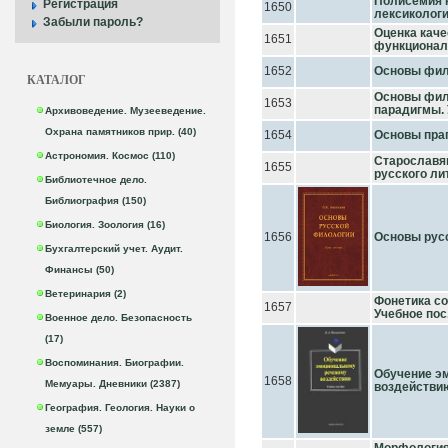
Полисемия 
Регистрация
1650
лексикологи
Забыли пароль?
Оценка каче
1651
функционал
1652
Основы фил
КАТАЛОГ
Основы фил
1653
парадигмы. 
Архивоведение. Музееведение.
Охрана памятников прир. (40)
1654
Основы пра
Астрономия. Космос (110)
Старославян
1655
русского лит
Библиотечное дело.
Библиография (150)
Биология. Зоология (16)
1656
Основы русс
Бухгалтерский учет. Аудит.
Финансы (50)
Ветеринария (2)
Фонетика со
1657
Учебное пос.
Военное дело. Безопасность
(17)
Воспоминания. Биографии.
Обучение э
1658
Мемуары. Дневники (2387)
воздействию
География. Геология. Науки о
земле (557)