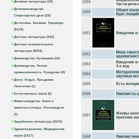
Морфология 
Деловая литература (18)
1659
Части речи и
Делопроизводство.
Общее языко
1660
Курс лекций
Секретарское дело (25)
Детективы. Боевики. Триллеры
(9123)
1661
Введение в 
Детская литература (346)
Детская познавательная
литература (5053)
Мера смысла
1662
адекватнос
Домоводство. Кулинария (16)
Введение в 
1663
Домоводство. Легкая
3-е изд.
Методология
промышленность. Рукоделие (8)
1664
научных исс
Досуг. Отдых. Праздники.
1665
Есть женщин
Увлечения (1)
1666
Лингвисты шу
Естественные науки (6)
Животноводство. Книги о
животных,птицах. Пчеловодств
Жанры школ
(1)
1667
практика нап
Зарубежная литература (3676)
Здравоохранение. Медицинские
науки (2417)
1668
Лингвистиче