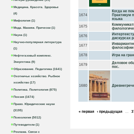
Медицина. Красота. Здоровье
Когда не помо
(4)
1674
Практикум п
языка
Мифология (1)
Коммуникати
1675
Мода. Макияж. Прически (1)
филологическ
Интертексту
Наука (1)
1676
дискурсах р
Научно-популярная литература
Инвариантно
1677
философии я
(1)
1678
Игра на гран
Нефтегазовый комплекс.
Энергетика (9)
Деловое общ
1679
пос.
Образование. Педагогика (1641)
Охотничье хозяйство. Рыбное
хозяйство (17)
1680
Древнегрече
Политика. Политология (875)
Поэзия (1674)
Право. Юридические науки
(3195)
« первая
‹ предыдущая
…
3
Психология (5012)
Путеводители (1)
Реклама. Связи с