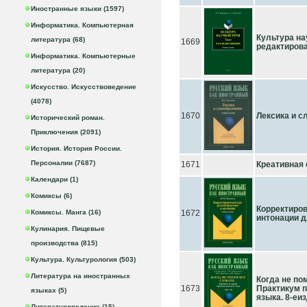
Иностранные языки (1597)
Информатика. Компьютерная
Культура нау
литература (68)
1669
редактирован
Информатика. Компьютерные
литература (20)
Искусство. Искусствоведение
(4078)
1670
Лексика и с
Исторический роман.
Приключения (2091)
История. История России.
Персоналии (7687)
1671
Креативная 
Календари (1)
Комиксы (6)
Корректиров
Комиксы. Манга (16)
1672
интонации д
Кулинария. Пищевые
производства (815)
Культура. Культурология (503)
Литература на иностранных
Когда не помо
1673
Практикум п
языках (5)
языка. 8-еиз
Литературоведение (15)