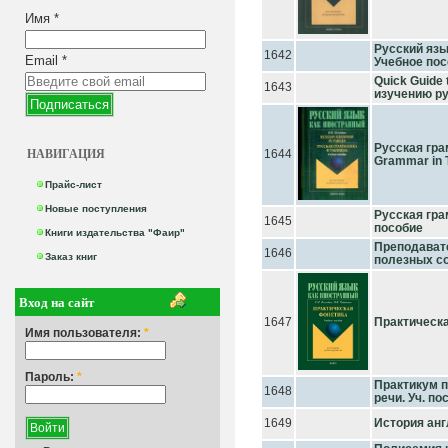
Имя
*
Русский яз
1642
Email
*
Учебное по
Quick Guide 
1643
изучению рус
Русская гра
НАВИГАЦИЯ
1644
Grammar in T
Прайс-лист
Новые поступления
Русская гра
1645
пособие
Книги издательства "Фаир"
Преподавате
1646
Заказ книг
полезных со
Вход на сайт
1647
Практическая
Имя пользователя:
*
Пароль:
*
Практикум п
1648
речи. Уч. пос
1649
История англ