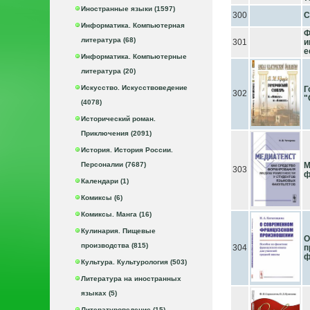
Иностранные языки (1597)
300
С
Информатика. Компьютерная
Ф
литература (68)
301
и
е
Информатика. Компьютерные
литература (20)
Искусство. Искусствоведение
Г
302
"
(4078)
Исторический роман.
Приключения (2091)
История. История России.
Персоналии (7687)
М
303
ф
Календари (1)
Комиксы (6)
Комиксы. Манга (16)
Кулинария. Пищевые
О
производства (815)
304
п
ф
Культура. Культурология (503)
Литература на иностранных
языках (5)
Литературоведение (15)