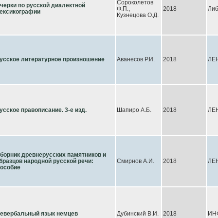
Сороколетов
черки по русской диалектной
Ф.П.,
2018
Либ
ексикографии
Кузнецова О.Д.
усское литературное произношение
Аванесов Р.И.
2018
ЛЕ
усское правописание. 3-е изд.
Шапиро А.Б.
2018
ЛЕ
борник древнерусских памятников и
бразцов народной русской речи:
Смирнов А.И.
2018
ЛЕ
особие
евербальный язык немцев
Дубинский В.И.
2018
ИН