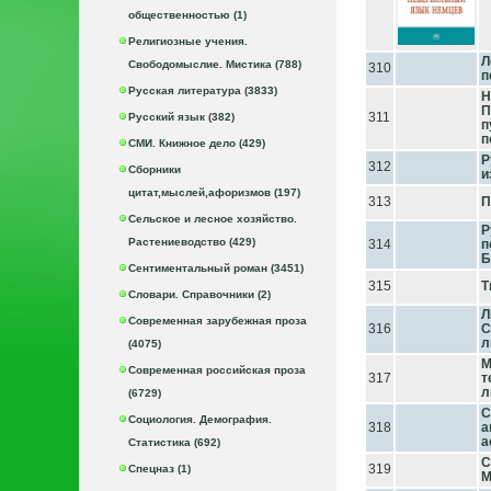
общественностью (1)
Религиозные учения.
Л
Свободомыслие. Мистика (788)
310
п
Русская литература (3833)
H
П
311
Русский язык (382)
п
п
СМИ. Книжное дело (429)
Р
312
Сборники
и
цитат,мыслей,афоризмов (197)
313
П
Сельское и лесное хозяйство.
Р
Растениеводство (429)
314
п
Б
Сентиментальный роман (3451)
315
Т
Словари. Справочники (2)
Л
Современная зарубежная проза
316
С
л
(4075)
М
Современная российская проза
317
т
л
(6729)
С
Социология. Демография.
318
а
а
Статистика (692)
С
319
Спецназ (1)
М