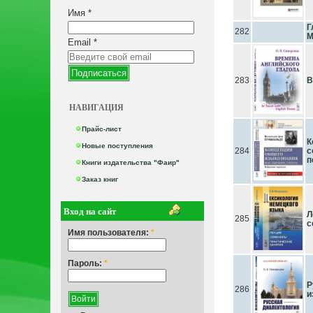
Имя
*
Г
282
М
Email
*
283
В
НАВИГАЦИЯ
Прайс-лист
К
Новые поступления
284
с
п
Книги издательства "Фаир"
Заказ книг
Вход на сайт
Л
285
с
Имя пользователя:
*
Пароль:
*
Р
286
и