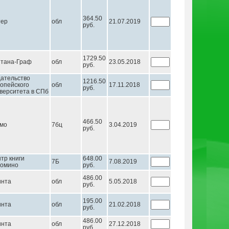
364.50
тер
обл
21.07.2019
руб.
1729.50
тана-Граф
обл
23.05.2018
руб.
ательство
1216.50
опейского
обл
17.11.2018
руб.
верситета в СПб
466.50
мо
7бц
3.04.2019
руб.
тр книги
648.00
7Б
7.08.2019
домино
руб.
486.00
инта
обл
5.05.2018
руб.
195.00
инта
обл
21.02.2018
руб.
486.00
инта
обл
27.12.2018
руб.