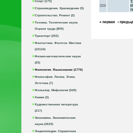
Спорт (173)
Т
320
И
Страноведение. Краеведение (5)
п
Строительство. Ремонт (3)
« первая
‹ преды
Техника. Технические науки.
Охрана труда (805)
Транспорт (202)
Фантастика. Фэнтези. Мистика
(10124)
Физико-математические науки
(25)
Филология. Языкознание (1770)
Философия. Логика. Этика.
Эстетика (7)
Фольклор. Мифология (549)
Химия (3)
Художественная литература
(217)
Экономика. Экономические
науки (3629)
Энциклопедии. Справочная