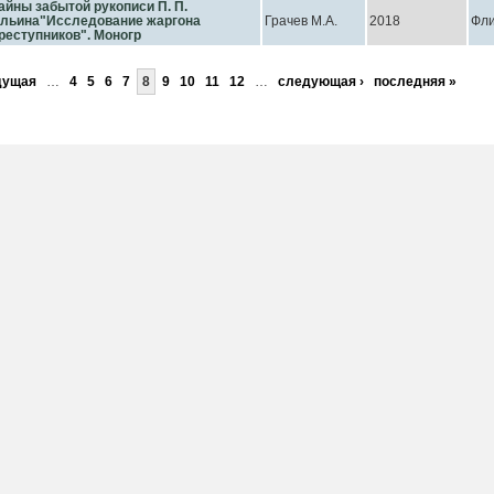
айны забытой рукописи П. П.
льина"Исследование жаргона
Грачев М.А.
2018
Фл
реступников". Моногр
дущая
…
4
5
6
7
8
9
10
11
12
…
следующая ›
последняя »