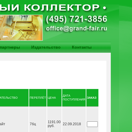
партнеры
Издательство
Контакты
ДАТА
АТЕЛЬСТВО
ПЕРЕПЛЁТ
ЦЕНА
ЗАКАЗ
ПОСТУПЛЕНИЯ
1191.00
айт
7бц
22.09.2018
руб.