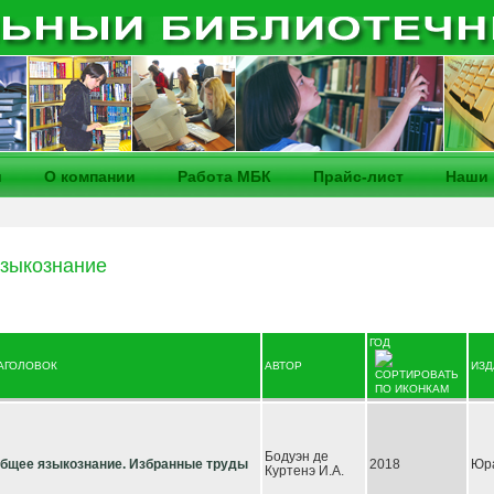
и
О компании
Работа МБК
Прайс-лист
Наши 
Языкознание
ГОД
АГОЛОВОК
АВТОР
ИЗД
Бодуэн де
бщее языкознание. Избранные труды
2018
Юр
Куртенэ И.А.