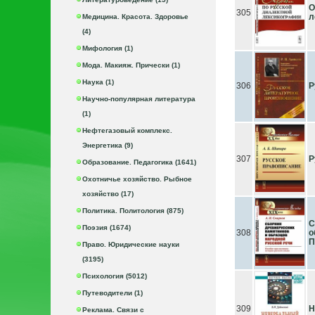
О
305
л
Медицина. Красота. Здоровье
(4)
Мифология (1)
Мода. Макияж. Прически (1)
Наука (1)
306
Р
Научно-популярная литература
(1)
Нефтегазовый комплекс.
Энергетика (9)
307
Р
Образование. Педагогика (1641)
Охотничье хозяйство. Рыбное
хозяйство (17)
Политика. Политология (875)
С
Поэзия (1674)
308
о
П
Право. Юридические науки
(3195)
Психология (5012)
Путеводители (1)
309
Н
Реклама. Связи с