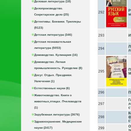
Деловая литература (18)
Делопроизводство.
Р
292
м
Секретарское дело (25)
Детективы. Боевики. Триллеры
(9123)
Детская литература (346)
293
И
Детская познавательная
Л
литература (5053)
294
л
Домоводство. Кулинария (16)
Домоводство. Легкая
промышленность. Рукоделие (8)
П
295
М
Досуг. Отдых. Праздники.
Увлечения (1)
Естественные науки (6)
296
П
Животноводство. Книги о
Г
животных,птицах. Пчеловодств
297
л
с
(1)
К
Зарубежная литература (3676)
298
ф
с
Здравоохранение. Медицинские
О
науки (2417)
299
т