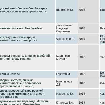
усский язык без ошибок. Быстрая
Шестов М.Ю.
2018
Пи
етодика повышения грамотности
Дорофеева
тальянский язык. 9кл. Учебник
Надежда
2018
Вен
Сергеевна
Изд
итературный авангард на
Фещенко В.В.
2018
Евр
ингвистических поворотах
уни
еревод русского. Дневник фройляйн
Карин ван
2018
Экс
юллер - фрау Иванов
Моурик
Цен
есня о Соколе
Горький М.
2018
Ру
оворим, читаем, пишем:
Никуличева
ингвистические и психологич.
2018
Фл
Д.Б.
тратегии полигл. 5-е изд.
орректировочный курс русской
онетики и интонации для иност.
Науменко Ю.
2018
Фл
тудент. 3-е из
ценка качества перевода. История,
Княжева Е.А.
2018
Фл
еория, практика. Монография