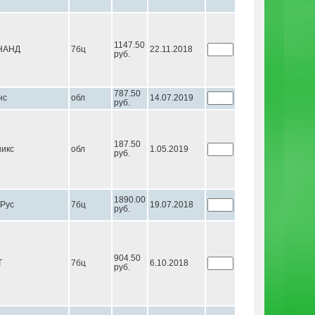
1147.50
НАНД
7бц
22.11.2018
руб.
787.50
нс
обл
14.07.2019
руб.
187.50
икс
обл
1.05.2019
руб.
1890.00
Рус
7бц
19.07.2018
руб.
904.50
Т
7бц
6.10.2018
руб.