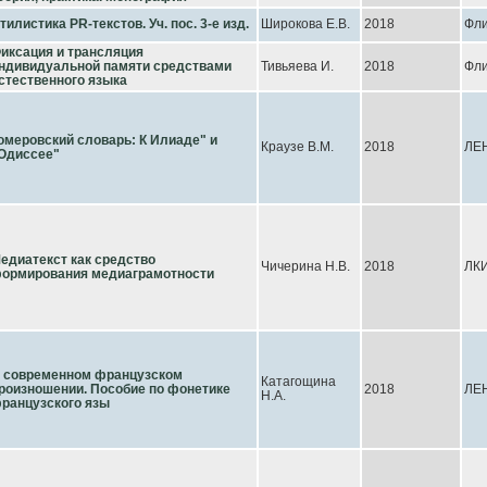
тилистика PR-текстов. Уч. пос. 3-е изд.
Широкова Е.В.
2018
Фл
иксация и трансляция
ндивидуальной памяти средствами
Тивьяева И.
2018
Фл
стественного языка
омеровский словарь: К Илиаде" и
Краузе В.М.
2018
ЛЕ
Одиссее"
едиатекст как средство
Чичерина Н.В.
2018
ЛК
ормирования медиаграмотности
 современном французском
Катагощина
роизношении. Пособие по фонетике
2018
ЛЕ
Н.А.
ранцузского язы