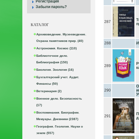
Регистрация
Забыли пароль?
Т
287
п
КАТАЛОГ
Архивоведение. Музееведение.
Охрана памятников прир. (40)
288
И
Астрономия. Космос (110)
Библиотечное дело.
Библиография (150)
Р
289
к
Биология. Зоология (16)
Бухгалтерский учет. Аудит.
Финансы (50)
О
290
и
Ветеринария (2)
У
Военное дело. Безопасность
(17)
Воспоминания. Биографии.
П
291
д
Мемуары. Дневники (2387)
География. Геология. Науки о
земле (557)