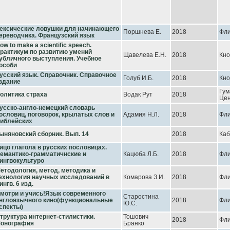
ексические ловушки для начинающего
Поршнева Е.
2018
Фл
ереводчика. Французский язык
ow to make a scientific speech.
рактикум по развитию умений
Щавелева Е.Н.
2018
Кно
убличного выступления. Учебное
особи
усский язык. Справочник. Справочное
Голуб И.Б.
2018
Кно
здание
Гум
олитика страха
Водак Рут
2018
Це
усско-англо-немецкий словарь
ословиц, поговорок, крылатых слов и
Адамия Н.Л.
2018
Фл
иблейских
ыняновский сборник. Вып. 14
2018
Каб
ицо глагола в русских пословицах.
емантико-грамматичнские и
Кацюба Л.Б.
2018
Фл
ингвокультуро
етодология, метод, методика и
ехнология научных исследований в
Комарова З.И.
2018
Фл
ингв. 6 изд.
мотри и учись!Язык современного
Старостина
нглоязычного кино(функциональные
2018
Фл
Ю.С.
спекты)
труктура интернет-стилистики.
Тошович
2018
Фл
онография
Бранко