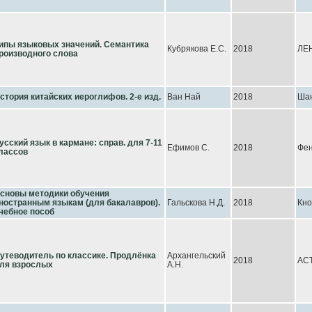
ипы языковых значений. Семантика
Кубрякова Е.С.
2018
ЛЕ
роизводного слова
стория китайских иероглифов. 2-е изд.
Ван Най
2018
Ша
усский язык в кармане: справ. для 7-11
Ефимов С.
2018
Фен
лассов
сновы методики обучения
ностранным языкам (для бакалавров).
Гальскова Н.Д.
2018
Кно
чебное пособ
утеводитель по классике. Продлёнка
Архангельский
2018
АС
ля взрослых
А.Н.