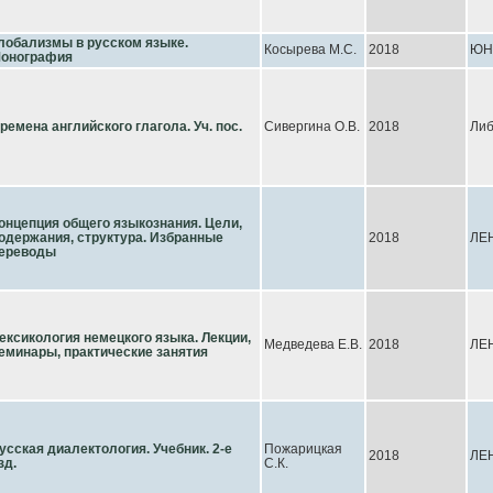
лобализмы в русском языке.
Косырева М.С.
2018
ЮН
онография
ремена английского глагола. Уч. пос.
Сивергина О.В.
2018
Либ
онцепция общего языкознания. Цели,
одержания, структура. Избранные
2018
ЛЕ
ереводы
ексикология немецкого языка. Лекции,
Медведева Е.В.
2018
ЛЕ
еминары, практические занятия
усская диалектология. Учебник. 2-е
Пожарицкая
2018
ЛЕ
зд.
С.К.